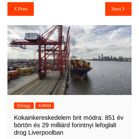
Bejegyzés
Prev
Next
navigáció
Bűnügy
Külföld
Kokainkereskedelem brit módra: 851 év
börtön és 29 milliárd forintnyi lefoglalt
drog Liverpoolban