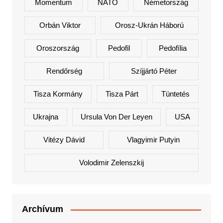
Momentum
NATO
Németország
Orbán Viktor
Orosz-Ukrán Háború
Oroszország
Pedofil
Pedofília
Rendőrség
Szíjjártó Péter
Tisza Kormány
Tisza Párt
Tüntetés
Ukrajna
Ursula Von Der Leyen
USA
Vitézy Dávid
Vlagyimir Putyin
Volodimir Zelenszkij
Archívum