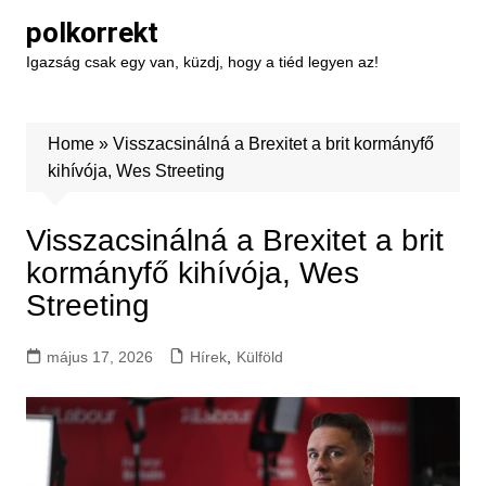
Skip
polkorrekt
to
Igazság csak egy van, küzdj, hogy a tiéd legyen az!
content
Home
»
Visszacsinálná a Brexitet a brit kormányfő
kihívója, Wes Streeting
Visszacsinálná a Brexitet a brit
kormányfő kihívója, Wes
Streeting
május 17, 2026
Hírek
,
Külföld