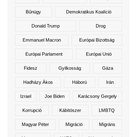
Bűnügy
Demokratikus Koalíció
Donald Trump
Drog
Emmanuel Macron
Európai Bizottság
Európai Parlament
Európai Unió
Fidesz
Gyilkosság
Gáza
Hadházy Ákos
Háború
Irán
Izrael
Joe Biden
Karácsony Gergely
Korrupció
Kábítószer
LMBTQ
Magyar Péter
Migráció
Migráns