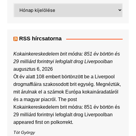
Archívum
RSS hírcsatorna
Kokainkereskedelem brit módra: 851 év börtön és
29 milliárd forintnyi lefoglalt drog Liverpoolban
augusztus 6, 2026
Öt év alatt 108 embert börtönzött be a Liverpool
drogmaffiáira szakosodott brit egység. Megnéztük,
mit árulnak el a számok Európa kokaináradatáról
és a magyar piacról. The post
Kokainkereskedelem brit módra: 851 év börtön és
29 milliárd forintnyi lefoglalt drog Liverpoolban
appeared first on polkorrekt.
Tót György