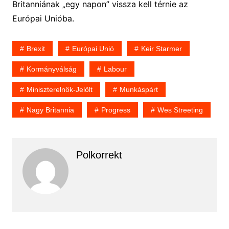
Britanniának „egy napon” vissza kell térnie az
Európai Unióba.
Brexit
Európai Unió
Keir Starmer
Kormányválság
Labour
Miniszterelnök-Jelölt
Munkáspárt
Nagy Britannia
Progress
Wes Streeting
Polkorrekt