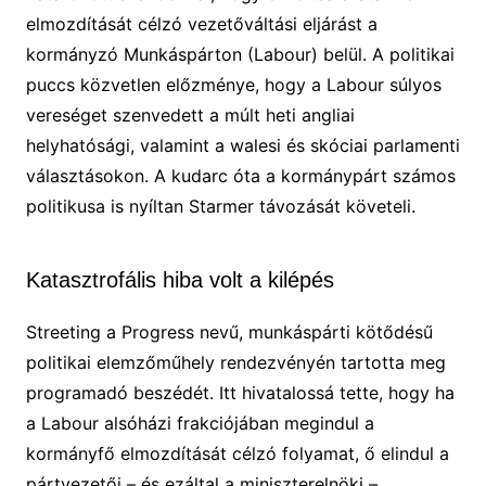
elmozdítását célzó vezetőváltási eljárást a
kormányzó Munkáspárton (Labour) belül. A politikai
puccs közvetlen előzménye, hogy a Labour súlyos
vereséget szenvedett a múlt heti angliai
helyhatósági, valamint a walesi és skóciai parlamenti
választásokon. A kudarc óta a kormánypárt számos
politikusa is nyíltan Starmer távozását követeli.
Katasztrofális hiba volt a kilépés
Streeting a Progress nevű, munkáspárti kötődésű
politikai elemzőműhely rendezvényén tartotta meg
programadó beszédét. Itt hivatalossá tette, hogy ha
a Labour alsóházi frakciójában megindul a
kormányfő elmozdítását célzó folyamat, ő elindul a
pártvezetői – és ezáltal a miniszterelnöki –