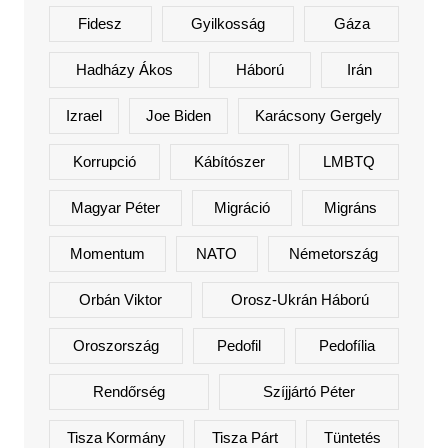
Fidesz
Gyilkosság
Gáza
Hadházy Ákos
Háború
Irán
Izrael
Joe Biden
Karácsony Gergely
Korrupció
Kábítószer
LMBTQ
Magyar Péter
Migráció
Migráns
Momentum
NATO
Németország
Orbán Viktor
Orosz-Ukrán Háború
Oroszország
Pedofil
Pedofília
Rendőrség
Szíjjártó Péter
Tisza Kormány
Tisza Párt
Tüntetés