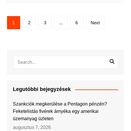
Bejegyzések
1
2
3
…
6
Next
lapozása
Legutóbbi bejegyzések
Szankciók megkerülése a Pentagon pénzén?
Feketelistás fivérek árnyéka egy amerikai
üzemanyag üzleten
augusztus 7, 2026