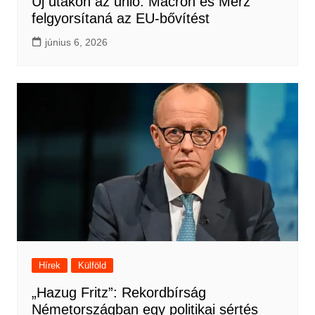
Új utakon az unió: Macron és Merz
felgyorsítaná az EU-bővítést
június 6, 2026
Hírek
Külföld
„Hazug Fritz”: Rekordbírság
Németországban egy politikai sértés