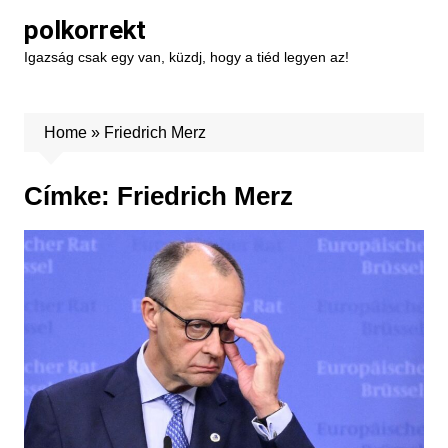
Skip
polkorrekt
to
Igazság csak egy van, küzdj, hogy a tiéd legyen az!
content
Home
»
Friedrich Merz
Címke:
Friedrich Merz