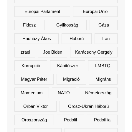
Európai Parlament
Európai Unió
Fidesz
Gyilkosság
Gáza
Hadházy Ákos
Háború
Irán
Izrael
Joe Biden
Karácsony Gergely
Korrupció
Kábítószer
LMBTQ
Magyar Péter
Migráció
Migráns
Momentum
NATO
Németország
Orbán Viktor
Orosz-Ukrán Háború
Oroszország
Pedofil
Pedofília