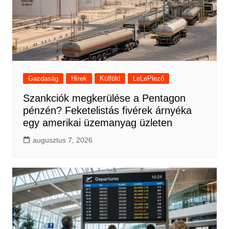
Gazdaság
Hírek
Külföld
LeLePlező
Szankciók megkerülése a Pentagon
pénzén? Feketelistás fivérek árnyéka
egy amerikai üzemanyag üzleten
augusztus 7, 2026