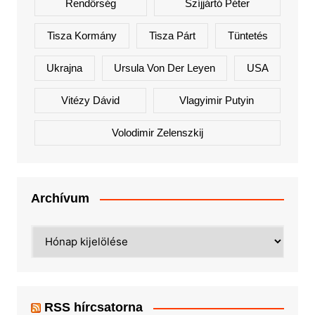
Rendőrség
Szíjjártó Péter
Tisza Kormány
Tisza Párt
Tüntetés
Ukrajna
Ursula Von Der Leyen
USA
Vitézy Dávid
Vlagyimir Putyin
Volodimir Zelenszkij
Archívum
Archívum
RSS hírcsatorna