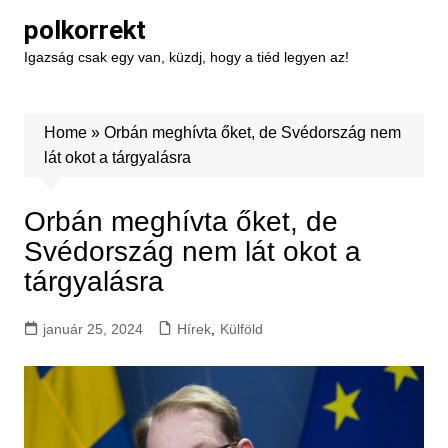
Skip
polkorrekt
to
Igazság csak egy van, küzdj, hogy a tiéd legyen az!
content
Home
»
Orbán meghívta őket, de Svédország nem
lát okot a tárgyalásra
Orbán meghívta őket, de
Svédország nem lát okot a
tárgyalásra
január 25, 2024
Hírek
,
Külföld