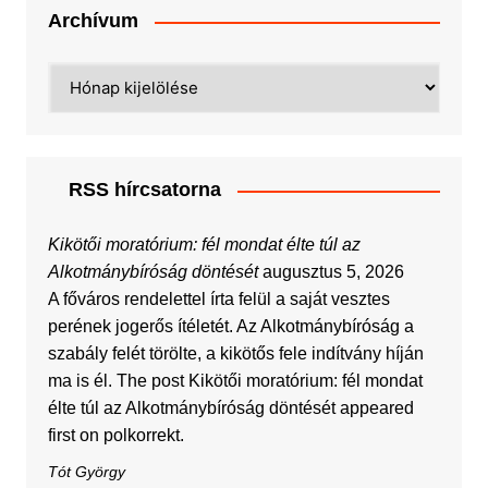
Archívum
Archívum
RSS hírcsatorna
Kikötői moratórium: fél mondat élte túl az
Alkotmánybíróság döntését
augusztus 5, 2026
A főváros rendelettel írta felül a saját vesztes
perének jogerős ítéletét. Az Alkotmánybíróság a
szabály felét törölte, a kikötős fele indítvány híján
ma is él. The post Kikötői moratórium: fél mondat
élte túl az Alkotmánybíróság döntését appeared
first on polkorrekt.
Tót György