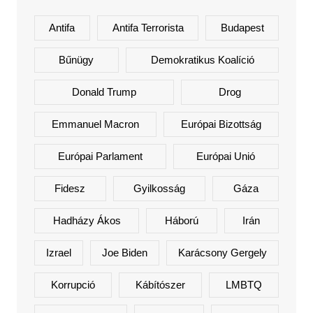
Antifa
Antifa Terrorista
Budapest
Bűnügy
Demokratikus Koalíció
Donald Trump
Drog
Emmanuel Macron
Európai Bizottság
Európai Parlament
Európai Unió
Fidesz
Gyilkosság
Gáza
Hadházy Ákos
Háború
Irán
Izrael
Joe Biden
Karácsony Gergely
Korrupció
Kábítószer
LMBTQ