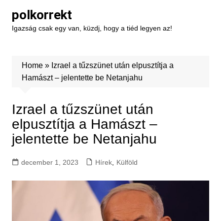
Skip
polkorrekt
to
Igazság csak egy van, küzdj, hogy a tiéd legyen az!
content
Home
»
Izrael a tűzszünet után elpusztítja a
Hamászt – jelentette be Netanjahu
Izrael a tűzszünet után
elpusztítja a Hamászt –
jelentette be Netanjahu
december 1, 2023
Hírek
,
Külföld