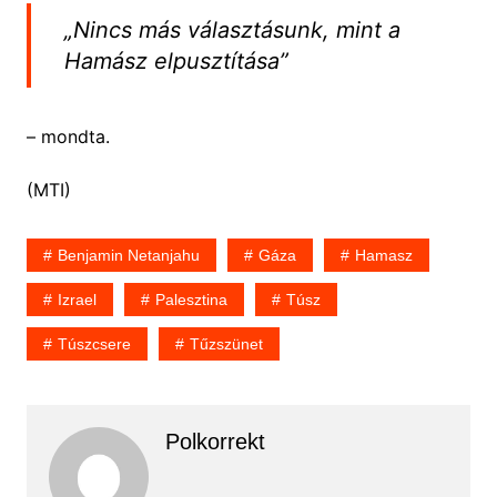
„Nincs más választásunk, mint a
Hamász elpusztítása”
– mondta.
(MTI)
Benjamin Netanjahu
Gáza
Hamasz
Izrael
Palesztina
Túsz
Túszcsere
Tűzszünet
Polkorrekt