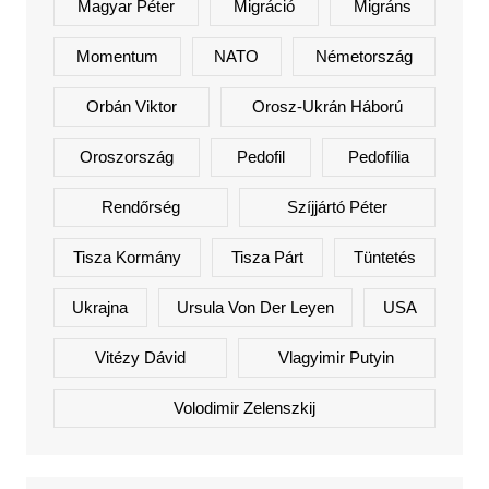
Magyar Péter
Migráció
Migráns
Momentum
NATO
Németország
Orbán Viktor
Orosz-Ukrán Háború
Oroszország
Pedofil
Pedofília
Rendőrség
Szíjjártó Péter
Tisza Kormány
Tisza Párt
Tüntetés
Ukrajna
Ursula Von Der Leyen
USA
Vitézy Dávid
Vlagyimir Putyin
Volodimir Zelenszkij