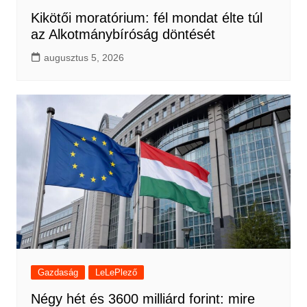
Kikötői moratórium: fél mondat élte túl
az Alkotmánybíróság döntését
augusztus 5, 2026
Gazdaság
LeLePlező
Négy hét és 3600 milliárd forint: mire