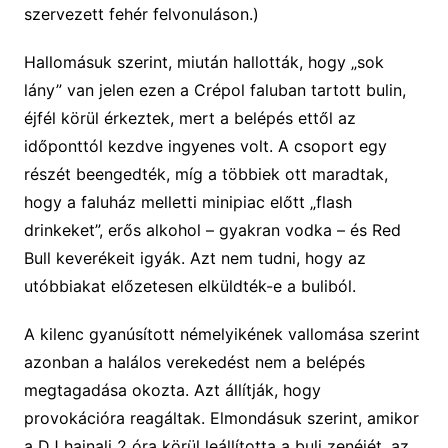
szervezett fehér felvonuláson.)
Hallomásuk szerint, miután hallották, hogy „sok
lány” van jelen ezen a Crépol faluban tartott bulin,
éjfél körül érkeztek, mert a belépés ettől az
időponttól kezdve ingyenes volt. A csoport egy
részét beengedték, míg a többiek ott maradtak,
hogy a faluház melletti minipiac előtt „flash
drinkeket”, erős alkohol – gyakran vodka – és Red
Bull keverékeit igyák. Azt nem tudni, hogy az
utóbbiakat előzetesen elküldték-e a buliból.
A kilenc gyanúsított némelyikének vallomása szerint
azonban a halálos verekedést nem a belépés
megtagadása okozta. Azt állítják, hogy
provokációra reagáltak. Elmondásuk szerint, amikor
a DJ hajnali 2 óra körül leállította a buli zenéjét, az