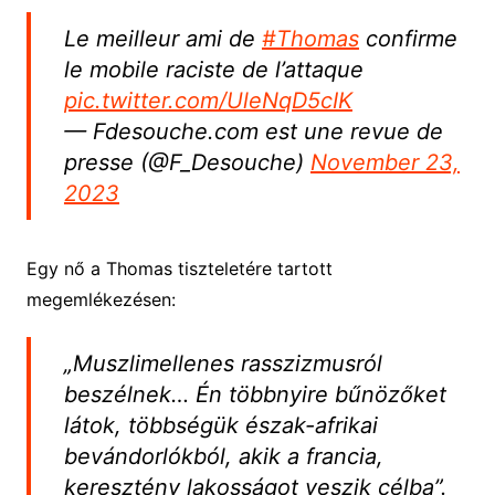
Le meilleur ami de
#Thomas
confirme
le mobile raciste de l’attaque
pic.twitter.com/UleNqD5cIK
— Fdesouche.com est une revue de
presse (@F_Desouche)
November 23,
2023
Egy nő a Thomas tiszteletére tartott
megemlékezésen:
„Muszlimellenes rasszizmusról
beszélnek… Én többnyire bűnözőket
látok, többségük észak-afrikai
bevándorlókból, akik a francia,
keresztény lakosságot veszik célba”.