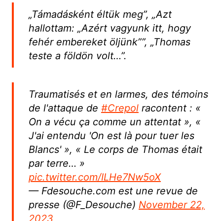
„Támadásként éltük meg”, „Azt
hallottam: „Azért vagyunk itt, hogy
fehér embereket öljünk””, „Thomas
teste a földön volt…”.
Traumatisés et en larmes, des témoins
de l'attaque de
#Crepol
racontent : «
On a vécu ça comme un attentat », «
J'ai entendu 'On est là pour tuer les
Blancs' », « Le corps de Thomas était
par terre… »
pic.twitter.com/ILHe7Nw5oX
— Fdesouche.com est une revue de
presse (@F_Desouche)
November 22,
2023