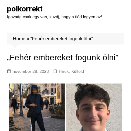
Skip
polkorrekt
to
Igazság csak egy van, küzdj, hogy a tiéd legyen az!
content
Home
»
“Fehér embereket fogunk ölni”
„Fehér embereket fogunk ölni”
november 28, 2023
Hírek
,
Külföld