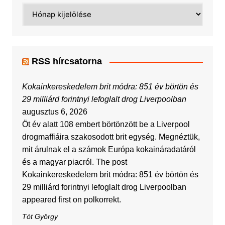
Archívum
RSS hírcsatorna
Kokainkereskedelem brit módra: 851 év börtön és
29 milliárd forintnyi lefoglalt drog Liverpoolban
augusztus 6, 2026
Öt év alatt 108 embert börtönzött be a Liverpool
drogmaffiáira szakosodott brit egység. Megnéztük,
mit árulnak el a számok Európa kokaináradatáról
és a magyar piacról. The post
Kokainkereskedelem brit módra: 851 év börtön és
29 milliárd forintnyi lefoglalt drog Liverpoolban
appeared first on polkorrekt.
Tót György