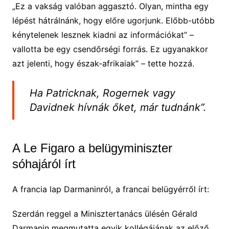
„Ez a vakság valóban aggasztó. Olyan, mintha egy
lépést hátrálnánk, hogy előre ugorjunk. Előbb-utóbb
kénytelenek lesznek kiadni az információkat” –
vallotta be egy csendőrségi forrás. Ez ugyanakkor
azt jelenti, hogy észak-afrikaiak” – tette hozzá.
Ha Patricknak, Rogernek vagy
Davidnek hívnák őket, már tudnánk”.
A Le Figaro a belügyminiszter
sóhajáról írt
A francia lap Darmaninról, a francai belügyérről írt:
Szerdán reggel a Minisztertanács ülésén Gérald
Darmanin megmutatta egyik kollégájának az előző