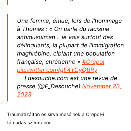
Une femme, émue, lors de l'hommage
à Thomas : « On parle du racisme
antimusulman… je vois surtout des
délinquants, la plupart de l'immigration
maghrébine, ciblant une population
française, chrétienne »
#Crepol
pic.twitter.com/gE4YCyQBRy
— Fdesouche.com est une revue de
presse (@F_Desouche)
November 23,
2023
Traumatizáltan és sírva mesélnek a Crepol-i
támadás szemtanúi: