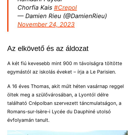
Chorfia Kais
#Crepol
— Damien Rieu (@DamienRieu)
November 24, 2023
Az elkövető és az áldozat
A két fiú kevesebb mint 900 m távolságra töltötte
egymástól az iskolás éveket – írja a Le Parisien.
A 16 éves Thomas, akit múlt héten vasárnap reggel
öltek meg a szülővárosában, a Lyontól délre
található Crépolban szervezett táncmulatságon, a
Romans-sur-Isère-i Lycée du Dauphiné utolsó
évfolyamán tanult.