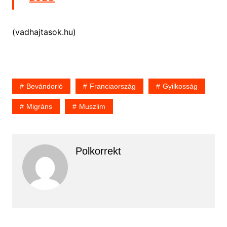
(vadhajtasok.hu)
Bevándorló
Franciaország
Gyilkosság
Migráns
Muszlim
Polkorrekt