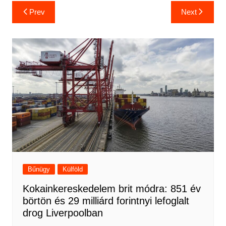
Bejegyzés
Prev
Next
navigáció
Bűnügy
Külföld
Kokainkereskedelem brit módra: 851 év
börtön és 29 milliárd forintnyi lefoglalt
drog Liverpoolban