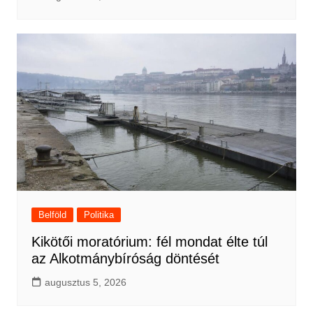
Belföld
Politika
Kikötői moratórium: fél mondat élte túl
az Alkotmánybíróság döntését
augusztus 5, 2026