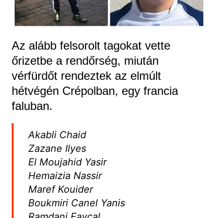
Az alább felsorolt tagokat vette
őrizetbe a rendőrség, miután
vérfürdőt rendeztek az elmúlt
hétvégén Crépolban, egy francia
faluban.
Akabli Chaid
Zazane Ilyes
El Moujahid Yasir
Hemaizia Nassir
Maref Kouider
Boukmiri Canel Yanis
Ramdani Faycal