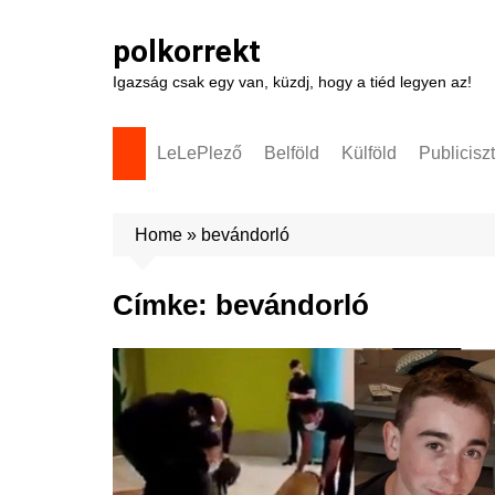
Skip
to
polkorrekt
content
Igazság csak egy van, küzdj, hogy a tiéd legyen az!
LeLePlező
Belföld
Külföld
Publicisz
Home
»
bevándorló
Címke:
bevándorló