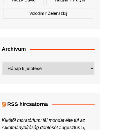
Volodimir Zelenszkij
Archívum
Archívum
RSS hírcsatorna
Kikötői moratórium: fél mondat élte túl az
Alkotmánybíróság döntését
augusztus 5,