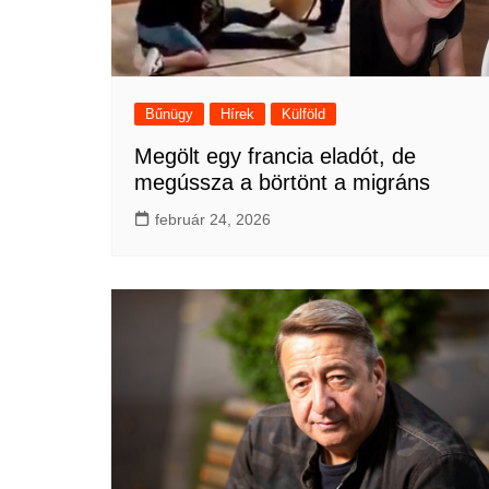
Bűnügy
Hírek
Külföld
Megölt egy francia eladót, de
megússza a börtönt a migráns
február 24, 2026