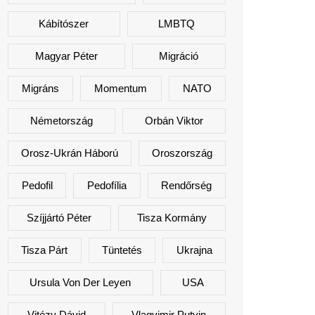
Kábítószer
LMBTQ
Magyar Péter
Migráció
Migráns
Momentum
NATO
Németország
Orbán Viktor
Orosz-Ukrán Háború
Oroszország
Pedofil
Pedofília
Rendőrség
Szíjjártó Péter
Tisza Kormány
Tisza Párt
Tüntetés
Ukrajna
Ursula Von Der Leyen
USA
Vitézy Dávid
Vlagyimir Putyin