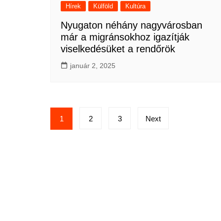
Hírek
Külföld
Kultúra
Nyugaton néhány nagyvárosban
már a migránsokhoz igazítják
viselkedésüket a rendőrök
január 2, 2025
Bejegyzések
1
2
3
Next
lapozása