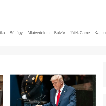
tika
Bűnügy
Állatvédelem
Bulvár
Játék Game
Kapcso
Adatke