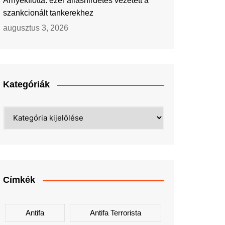
Árnyékflotta: ezer álláshirdetés vezetett a
szankcionált tankerekhez
augusztus 3, 2026
Kategóriák
Kategóriák
Címkék
Antifa
Antifa Terrorista