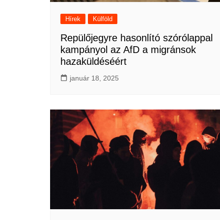
Hírek
Külföld
Repülőjegyre hasonlító szórólappal
kampányol az AfD a migránsok
hazaküldéséért
január 18, 2025