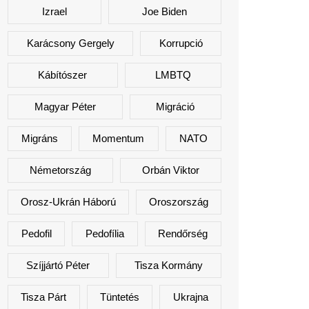
Izrael
Joe Biden
Karácsony Gergely
Korrupció
Kábítószer
LMBTQ
Magyar Péter
Migráció
Migráns
Momentum
NATO
Németország
Orbán Viktor
Orosz-Ukrán Háború
Oroszország
Pedofil
Pedofília
Rendőrség
Szíjjártó Péter
Tisza Kormány
Tisza Párt
Tüntetés
Ukrajna