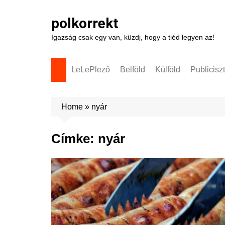
Skip
to
polkorrekt
content
Igazság csak egy van, küzdj, hogy a tiéd legyen az!
LeLePlező
Belföld
Külföld
Publicisz
Home
»
nyár
Címke:
nyár