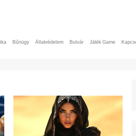
tika
Bűnügy
Állatvédelem
Bulvár
Játék Game
Kapcso
Adatke