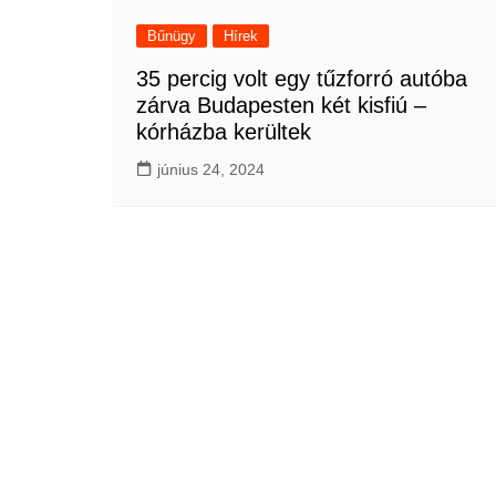
Bűnügy
Hírek
35 percig volt egy tűzforró autóba
zárva Budapesten két kisfiú –
kórházba kerültek
június 24, 2024