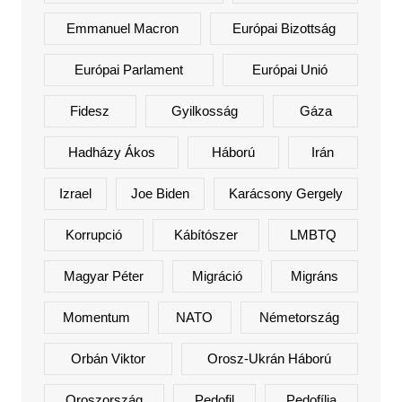
Emmanuel Macron
Európai Bizottság
Európai Parlament
Európai Unió
Fidesz
Gyilkosság
Gáza
Hadházy Ákos
Háború
Irán
Izrael
Joe Biden
Karácsony Gergely
Korrupció
Kábítószer
LMBTQ
Magyar Péter
Migráció
Migráns
Momentum
NATO
Németország
Orbán Viktor
Orosz-Ukrán Háború
Oroszország
Pedofil
Pedofília