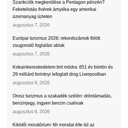
Szankciók megkerülése a Pentagon pénzén?
Feketelistás fivérek árnyéka egy amerikai
üzemanyag üzleten
augusztus 7, 2026
Európai turizmus 2026: rekordszámok fölött
zsugorodó foglalási ablak
augusztus 7, 2026
Kokainkereskedelem brit módra: 851 év börtön és
29 milliárd forintnyi lefoglalt drog Liverpoolban
augusztus 6, 2026
Orosz turizmus a szakadék szélén: dróntámadás,
benzinjegy, ingyen benzin csalinak
augusztus 6, 2026
Kikötői moratórium: fél mondat élte túl az