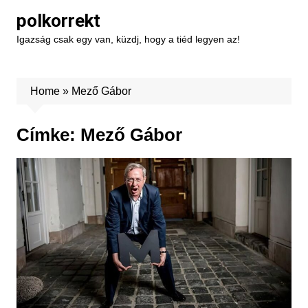
Skip
polkorrekt
to
Igazság csak egy van, küzdj, hogy a tiéd legyen az!
content
Home
»
Mező Gábor
Címke:
Mező Gábor