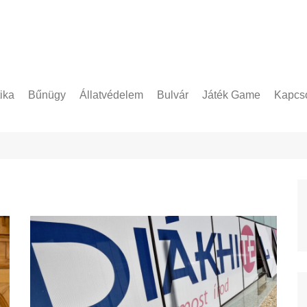
tika
Bűnügy
Állatvédelem
Bulvár
Játék Game
Kapcso
Adatke