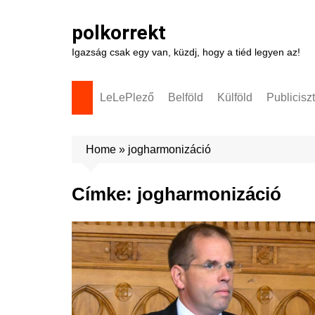
Skip
to
polkorrekt
content
Igazság csak egy van, küzdj, hogy a tiéd legyen az!
LeLePlező
Belföld
Külföld
Publicisz
Home
»
jogharmonizáció
Címke:
jogharmonizáció