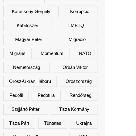
Karácsony Gergely
Korrupció
Kábítószer
LMBTQ
Magyar Péter
Migráció
Migráns
Momentum
NATO
Németország
Orbán Viktor
Orosz-Ukrán Háború
Oroszország
Pedofil
Pedofília
Rendőrség
Szíjjártó Péter
Tisza Kormány
Tisza Párt
Tüntetés
Ukrajna