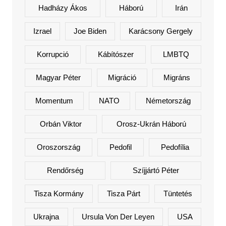
Hadházy Ákos
Háború
Irán
Izrael
Joe Biden
Karácsony Gergely
Korrupció
Kábítószer
LMBTQ
Magyar Péter
Migráció
Migráns
Momentum
NATO
Németország
Orbán Viktor
Orosz-Ukrán Háború
Oroszország
Pedofil
Pedofília
Rendőrség
Szíjjártó Péter
Tisza Kormány
Tisza Párt
Tüntetés
Ukrajna
Ursula Von Der Leyen
USA