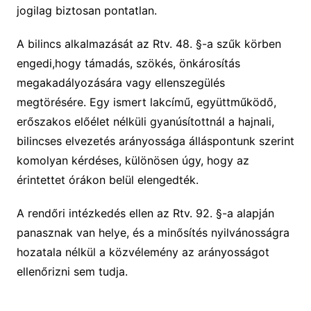
jogilag biztosan pontatlan.
A bilincs alkalmazását az Rtv. 48. §-a szűk körben
engedi,hogy támadás, szökés, önkárosítás
megakadályozására vagy ellenszegülés
megtörésére. Egy ismert lakcímű, együttműködő,
erőszakos előélet nélküli gyanúsítottnál a hajnali,
bilincses elvezetés arányossága álláspontunk szerint
komolyan kérdéses, különösen úgy, hogy az
érintettet órákon belül elengedték.
A rendőri intézkedés ellen az Rtv. 92. §-a alapján
panasznak van helye, és a minősítés nyilvánosságra
hozatala nélkül a közvélemény az arányosságot
ellenőrizni sem tudja.