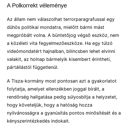
A Polkorrekt véleménye
Az állam nem válaszolhat terrorparagrafussal egy
dühös politikai mondatra, mielőtt bármi mást
megpróbált volna. A büntetőjog végső eszköz, nem
a közéleti vita fegyelmezőeszköze. Ha egy túlzó
videómondatért hajnalban, bilincsben lehet elvinni
valakit, az holnap bármelyik kisembert érintheti,
pártállástól függetlenül.
A Tisza-kormány most pontosan azt a gyakorlatot
folytatja, amelyet ellenzékben joggal bírált, a
rendőrség hallgatása pedig súlyosbítja a helyzetet,
hogy követeljük, hogy a hatóság hozza
nyilvánosságra a gyanúsítás pontos minősítését és a
kényszerintézkedés indokait.