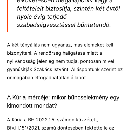
elkövetésben megállapodik vagy a
feltételeit biztosítja, szintén két évtől
nyolc évig terjedő
szabadságvesztéssel büntetendő.
A két tényállás nem ugyanaz, más elemeket kell
bizonyítani. A rendőrség hallgatása miatt a
nyilvánosság jelenleg nem tudja, pontosan mivel
gyanúsítják Szakács Istvánt. Álláspontunk szerint ez
önmagában elfogadhatatlan állapot.
A Kúria mércéje: mikor bűncselekmény egy
kimondott mondat?
A Kúria a BH 2022.1.5. számon közzétett,
Bfv.III.151/2021. számú döntésében fektette le az