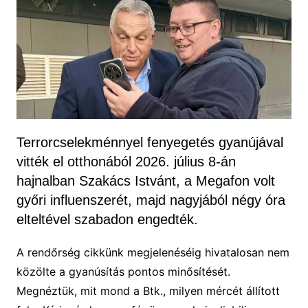
Terrorcselekménnyel fenyegetés gyanújával
vitték el otthonából 2026. július 8-án
hajnalban Szakács Istvánt, a Megafon volt
győri influenszerét, majd nagyjából négy óra
elteltével szabadon engedték.
A rendőrség cikkünk megjelenéséig hivatalosan nem
közölte a gyanúsítás pontos minősítését.
Megnéztük, mit mond a Btk., milyen mércét állított