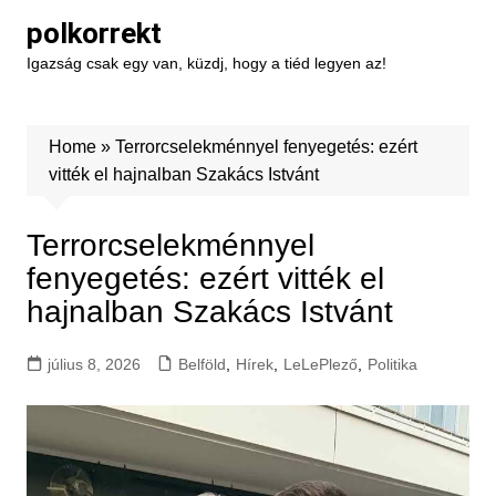
Skip
polkorrekt
to
Igazság csak egy van, küzdj, hogy a tiéd legyen az!
content
Home
»
Terrorcselekménnyel fenyegetés: ezért
vitték el hajnalban Szakács Istvánt
Terrorcselekménnyel
fenyegetés: ezért vitték el
hajnalban Szakács Istvánt
július 8, 2026
Belföld
,
Hírek
,
LeLePlező
,
Politika