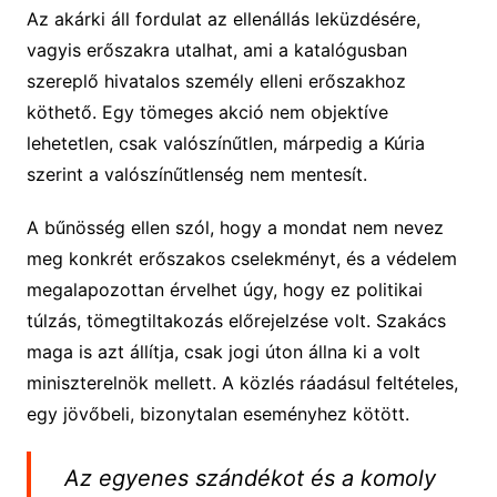
Az akárki áll fordulat az ellenállás leküzdésére,
vagyis erőszakra utalhat, ami a katalógusban
szereplő hivatalos személy elleni erőszakhoz
köthető. Egy tömeges akció nem objektíve
lehetetlen, csak valószínűtlen, márpedig a Kúria
szerint a valószínűtlenség nem mentesít.
A bűnösség ellen szól, hogy a mondat nem nevez
meg konkrét erőszakos cselekményt, és a védelem
megalapozottan érvelhet úgy, hogy ez politikai
túlzás, tömegtiltakozás előrejelzése volt. Szakács
maga is azt állítja, csak jogi úton állna ki a volt
miniszterelnök mellett. A közlés ráadásul feltételes,
egy jövőbeli, bizonytalan eseményhez kötött.
Az egyenes szándékot és a komoly