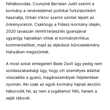
felháborodás. Czunyiné Bertalan Judit szerint a
kormány a rendvédelmet politikai furkósbotként
használja, Orbán Viktor szerint szintet lépett az
önkényuralom. Csakhogy a Fidesz-kormány idején,
2020 tavaszán rémhírterjesztés gyanújával
ugyanígy hajnalban vittek el kormánykritikus
kommentelőket, majd az eljárások bűncselekmény
hiányában megszűntek.
A most sokat emlegetett Bede Zsolt ügy pedig nem
szólásszabadsági ügy, hogy ott személyes adattal
visszaélés a gyanú, magánszemélyek feljelentései
nyomán. Aki csak az egyik kormány hajnali akcióin
háborodik fel, az nem a jogállamot félti, hanem a
saját táborát.