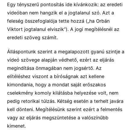
Egy tényszerű pontosítás ide kívánkozik: az eredeti
videóban nem hangzik el a jogtalanul szó. Azt a
feleség összefoglalója tette hozzá („ha Orbán
Viktort jogtalanul elviszik”). A jogi megítélésnél az
eredeti szöveg számít.
Álláspontunk szerint a megalapozott gyanú szintje a
videó szövege alapján védhető, ezért az eljárás
megindítása önmagában nem jogsértő. Az
elítéléshez viszont a bíróságnak azt kellene
kimondania, hogy a mondat saját erőszakos
cselekmény komoly kilátásba helyezése volt, nem
pedig retorikai túlzás. Kétség esetén a terhelt javára
kell dönteni. Megítélésünk szerint ezért a felmentés
vagy az eljárás megszüntetése a valószínűbb
kimenet.