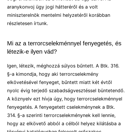
aranykonvoj ügy jogi hátteréről és a volt
miniszterelnök mentelmi helyzetéről korábban
részletesen írtunk.
Mi az a terrorcselekménnyel fenyegetés, és
létezik-e ilyen vád?
Igen, létezik, méghozzá súlyos bűntett. A Btk. 316.
§-a kimondja, hogy aki terrorcselekmény
elkövetésével fenyeget, bűntett miatt két évtől
nyolc évig terjedő szabadságvesztéssel büntetendő.
A köznyelv ezt hívja úgy, hogy terrorcselekménnyel
fenyegetés. A fenyegetett cselekménynek a Btk.
314. §-a szerinti terrorcselekménynek kell lennie,
hogy az elkövető abból a célból helyez kilátásba a
törvényi katalógusban felsorolt erőszakos