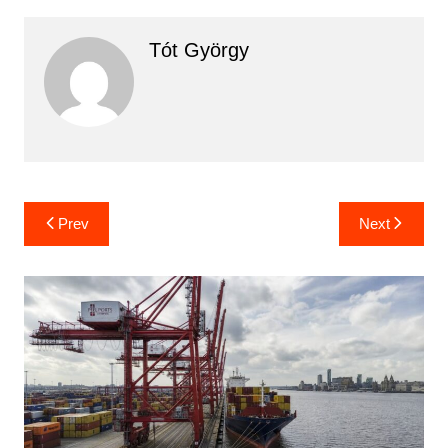
Tót György
Bejegyzés
Prev
Next
navigáció