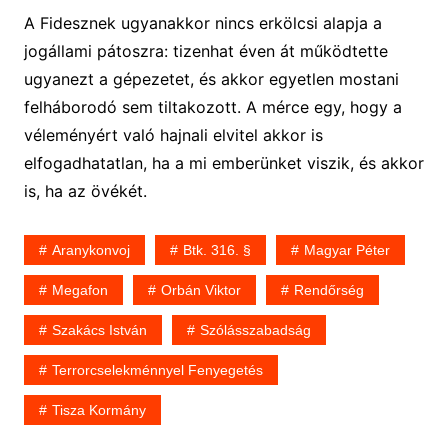
A Fidesznek ugyanakkor nincs erkölcsi alapja a
jogállami pátoszra: tizenhat éven át működtette
ugyanezt a gépezetet, és akkor egyetlen mostani
felháborodó sem tiltakozott. A mérce egy, hogy a
véleményért való hajnali elvitel akkor is
elfogadhatatlan, ha a mi emberünket viszik, és akkor
is, ha az övékét.
Aranykonvoj
Btk. 316. §
Magyar Péter
Megafon
Orbán Viktor
Rendőrség
Szakács István
Szólásszabadság
Terrorcselekménnyel Fenyegetés
Tisza Kormány