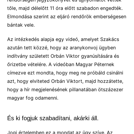
tőle, majd délelőtt 11 óra előtt szabadon engedték.
Elmondása szerint az eljáró rendőrök emberségesen
bántak vele.
Az intézkedés alapja egy videó, amelyet Szakács
azután tett közzé, hogy az aranykonvoj ügyben
indítvány született Orbán Viktor gyanúsítására és
őrizetbe vételére. A videóban Magyar Péternek
címezve ezt mondta, hogy meg ne próbáld csinálni
azt, hogy elviteted Orbán Viktort, majd hozzátette,
hogy a hír megjelenésének pillanatában ötszázezer
magyar fog odamenni.
És ki fogjuk szabadítani, akárki áll.
Jogi értelemben ez a mondat az ügy szíve. Az