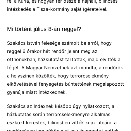
fel a Kúria, és hogyan fér össze a hajnali, bilincses
intézkedés a Tisza-kormány saját ígéreteivel.
Mi történt július 8-án reggel?
Szakács István felesége számolt be arról, hogy
reggel 6 órakor hét rendőr jelent meg az
otthonukban, házkutatást tartottak, majd elvitték a
férjét. A Magyar Nemzetnek azt mondta, a rendőrök
a helyszínen közölték, hogy terrorcselekmény
elkövetésével fenyegetés bűntettének megalapozott
gyanúja miatt intézkednek.
Szakács az Indexnek később úgy nyilatkozott, a
házkutatás során terrorcselekményre alkalmas
eszközt kerestek, bilincsben vitték ki az utcára, a
rendőrségen jegyzőkönyvet és ujjnyomatot vettek