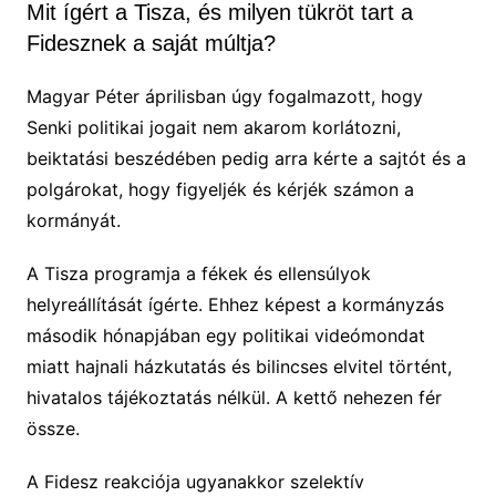
Mit ígért a Tisza, és milyen tükröt tart a
Fidesznek a saját múltja?
Magyar Péter áprilisban úgy fogalmazott, hogy
Senki politikai jogait nem akarom korlátozni,
beiktatási beszédében pedig arra kérte a sajtót és a
polgárokat, hogy figyeljék és kérjék számon a
kormányát.
A Tisza programja a fékek és ellensúlyok
helyreállítását ígérte. Ehhez képest a kormányzás
második hónapjában egy politikai videómondat
miatt hajnali házkutatás és bilincses elvitel történt,
hivatalos tájékoztatás nélkül. A kettő nehezen fér
össze.
A Fidesz reakciója ugyanakkor szelektív