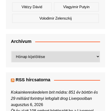
Vitézy Dávid
Vlagyimir Putyin
Volodimir Zelenszkij
Archívum
Archívum
RSS hírcsatorna
Kokainkereskedelem brit módra: 851 év börtön és
29 milliárd forintnyi lefoglalt drog Liverpoolban
augusztus 6, 2026
Öt év alatt 108 embert börtönzött be a Liverpool