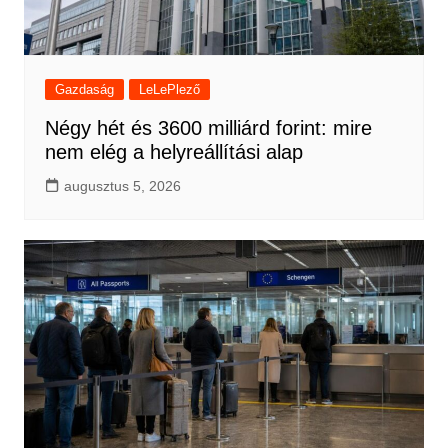
Gazdaság
LeLePlező
Négy hét és 3600 milliárd forint: mire
nem elég a helyreállítási alap
augusztus 5, 2026