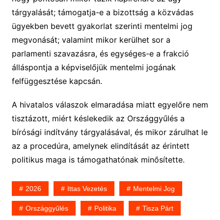
tárgyalását; támogatja-e a bizottság a közvádas
ügyekben bevett gyakorlat szerinti mentelmi jog
megvonását; valamint mikor kerülhet sor a
parlamenti szavazásra, és egységes-e a frakció
álláspontja a képviselőjük mentelmi jogának
felfüggesztése kapcsán.
A hivatalos válaszok elmaradása miatt egyelőre nem
tisztázott, miért késlekedik az Országgyűlés a
bírósági indítvány tárgyalásával, és mikor zárulhat le
az a procedúra, amelynek elindítását az érintett
politikus maga is támogathatónak minősítette.
2026
Ittas Vezetés
Mentelmi Jog
Országgyűlés
Politika
Tisza Párt