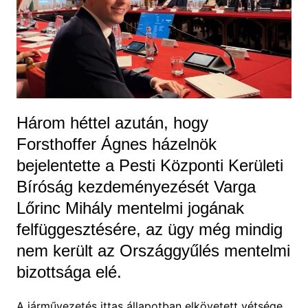
Három héttel azután, hogy
Forsthoffer Ágnes házelnök
bejelentette a Pesti Központi Kerületi
Bíróság kezdeményezését Varga
Lőrinc Mihály mentelmi jogának
felfüggesztésére, az ügy még mindig
nem került az Országgyűlés mentelmi
bizottsága elé.
A járművezetés ittas állapotban elkövetett vétsége