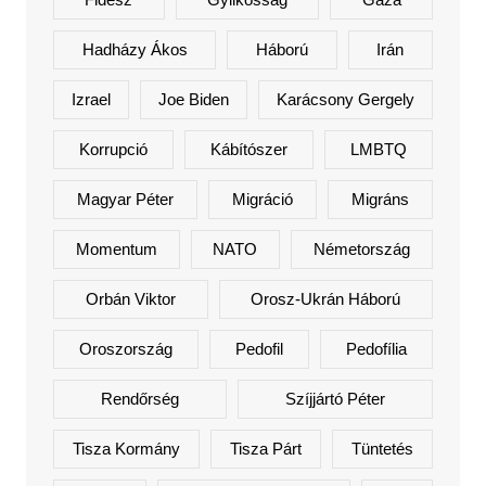
Hadházy Ákos
Háború
Irán
Izrael
Joe Biden
Karácsony Gergely
Korrupció
Kábítószer
LMBTQ
Magyar Péter
Migráció
Migráns
Momentum
NATO
Németország
Orbán Viktor
Orosz-Ukrán Háború
Oroszország
Pedofil
Pedofília
Rendőrség
Szíjjártó Péter
Tisza Kormány
Tisza Párt
Tüntetés