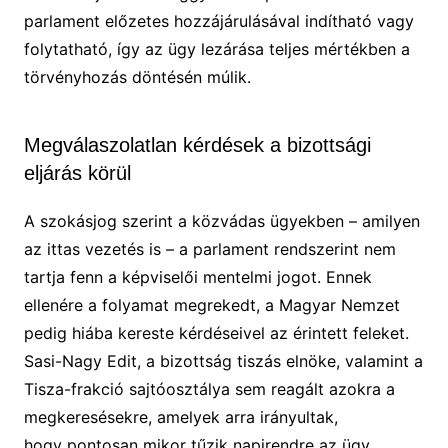
parlament előzetes hozzájárulásával indítható vagy
folytatható, így az ügy lezárása teljes mértékben a
törvényhozás döntésén múlik.
Megválaszolatlan kérdések a bizottsági
eljárás körül
A szokásjog szerint a közvádas ügyekben – amilyen
az ittas vezetés is – a parlament rendszerint nem
tartja fenn a képviselői mentelmi jogot. Ennek
ellenére a folyamat megrekedt, a Magyar Nemzet
pedig hiába kereste kérdéseivel az érintett feleket.
Sasi-Nagy Edit, a bizottság tiszás elnöke, valamint a
Tisza-frakció sajtóosztálya sem reagált azokra a
megkeresésekre, amelyek arra irányultak,
hogy pontosan mikor tűzik napirendre az ügy