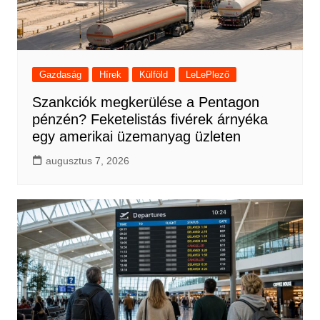
Gazdaság
Hírek
Külföld
LeLePlező
Szankciók megkerülése a Pentagon
pénzén? Feketelistás fivérek árnyéka
egy amerikai üzemanyag üzleten
augusztus 7, 2026