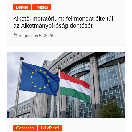
Belföld
Politika
Kikötői moratórium: fél mondat élte túl
az Alkotmánybíróság döntését
augusztus 5, 2026
Gazdaság
LeLePlező