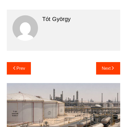
Tót György
Bejegyzés
Prev
Next
navigáció