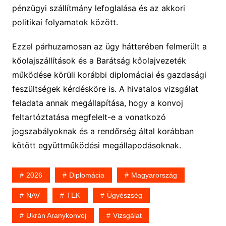
pénzügyi szállítmány lefoglalása és az akkori
politikai folyamatok között.
Ezzel párhuzamosan az ügy hátterében felmerült a
kőolajszállítások és a Barátság kőolajvezeték
működése körüli korábbi diplomáciai és gazdasági
feszültségek kérdésköre is. A hivatalos vizsgálat
feladata annak megállapítása, hogy a konvoj
feltartóztatása megfelelt-e a vonatkozó
jogszabályoknak és a rendőrség által korábban
kötött együttműködési megállapodásoknak.
2026
Diplomácia
Magyarország
NAV
TEK
Ügyészség
Ukrán Aranykonvoj
Vizsgálat