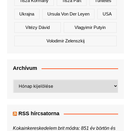
Tisza Kormány
Tisza Párt
Tüntetés
Ukrajna
Ursula Von Der Leyen
USA
Vitézy Dávid
Vlagyimir Putyin
Volodimir Zelenszkij
Archívum
Archívum
RSS hírcsatorna
Kokainkereskedelem brit módra: 851 év börtön és