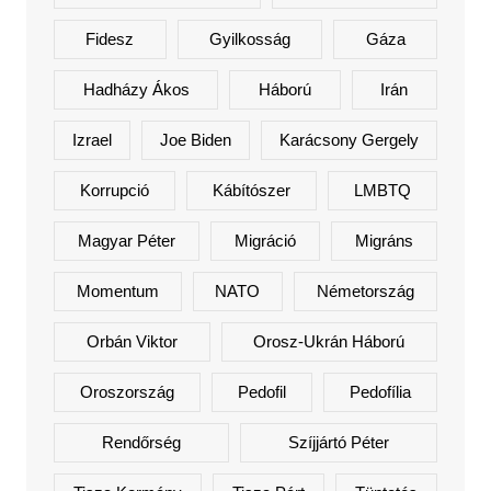
Fidesz
Gyilkosság
Gáza
Hadházy Ákos
Háború
Irán
Izrael
Joe Biden
Karácsony Gergely
Korrupció
Kábítószer
LMBTQ
Magyar Péter
Migráció
Migráns
Momentum
NATO
Németország
Orbán Viktor
Orosz-Ukrán Háború
Oroszország
Pedofil
Pedofília
Rendőrség
Szíjjártó Péter