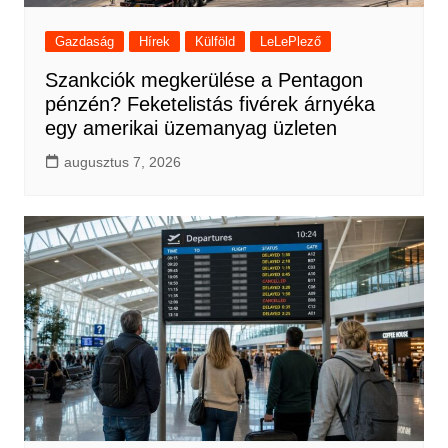
Gazdaság
Hírek
Külföld
LeLePlező
Szankciók megkerülése a Pentagon
pénzén? Feketelistás fivérek árnyéka
egy amerikai üzemanyag üzleten
augusztus 7, 2026