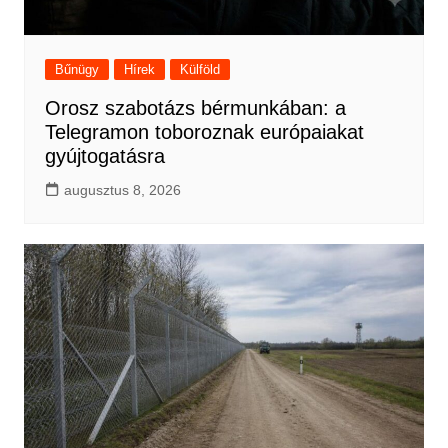
Bűnügy
Hírek
Külföld
Orosz szabotázs bérmunkában: a
Telegramon toboroznak európaiakat
gyújtogatásra
augusztus 8, 2026