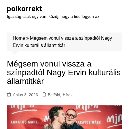
Skip
polkorrekt
to
Igazság csak egy van, küzdj, hogy a tiéd legyen az!
content
Home
»
Mégsem vonul vissza a színpadtól Nagy
Ervin kulturális államtitkár
Mégsem vonul vissza a
színpadtól Nagy Ervin kulturális
államtitkár
június 3, 2026
Belföld
,
Hírek