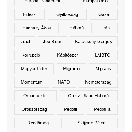
Európai Parlament
Európai Unió
Fidesz
Gyilkosság
Gáza
Hadházy Ákos
Háború
Irán
Izrael
Joe Biden
Karácsony Gergely
Korrupció
Kábítószer
LMBTQ
Magyar Péter
Migráció
Migráns
Momentum
NATO
Németország
Orbán Viktor
Orosz-Ukrán Háború
Oroszország
Pedofil
Pedofília
Rendőrség
Szíjjártó Péter