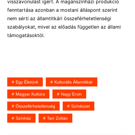
visszavonulást ígért. A magánszínházi produkció
fenntartása azonban a mostani álláspont szerint
nem sérti az államtitkári összeférhetetlenségi
szabályokat, mivel az előadás független az állami
támogatásoktól.
Egy Életünk
Kulturális Államtitkár
Magyar Kultúra
Nagy Ervin
Összeférhetetlenség
Színészet
Színház
Tarr Zoltán