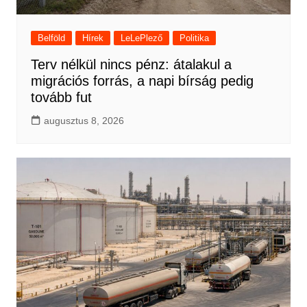
Belföld
Hírek
LeLePlező
Politika
Terv nélkül nincs pénz: átalakul a
migrációs forrás, a napi bírság pedig
tovább fut
augusztus 8, 2026