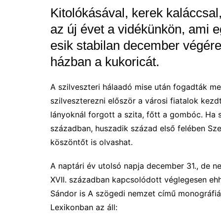
Kitolókásával, kerek kaláccsal
az új évet a vidékünkön, ami 
esik stabilan december végér
házban a kukoricát.
A szilveszteri hálaadó mise után fogadták m
szilveszterezni először a városi fiatalok kezd
lányoknál forgott a szita, főtt a gombóc. Ha 
században, huszadik század első felében Sze
köszöntőt is olvashat.
A naptári év utolsó napja december 31., de ne
XVII. században kapcsolódott véglegesen ehhe
Sándor is A szögedi nemzet című monográfiáj
Lexikonban az áll: