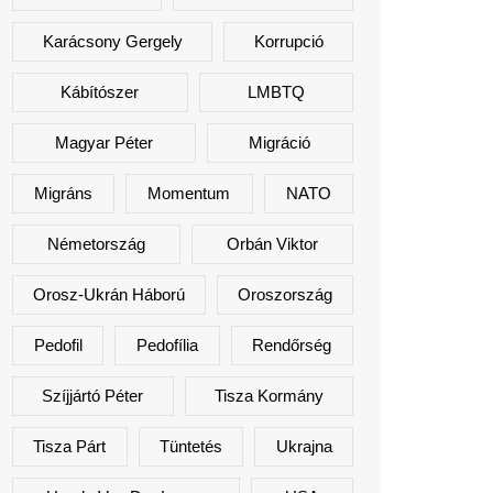
Karácsony Gergely
Korrupció
Kábítószer
LMBTQ
Magyar Péter
Migráció
Migráns
Momentum
NATO
Németország
Orbán Viktor
Orosz-Ukrán Háború
Oroszország
Pedofil
Pedofília
Rendőrség
Szíjjártó Péter
Tisza Kormány
Tisza Párt
Tüntetés
Ukrajna