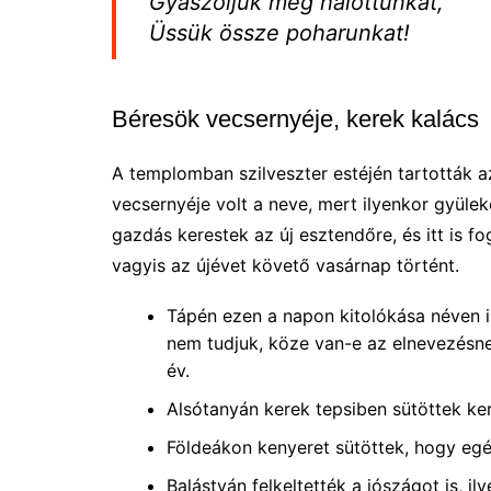
Gyászoljuk meg halottunkat,
Üssük össze poharunkat!
Béresök vecsernyéje, kerek kalács
A templomban szilveszter estéjén tartották 
vecsernyéje volt a neve, mert ilyenkor gyülek
gazdás kerestek az új esztendőre, és itt is 
vagyis az újévet követő vasárnap történt.
Tápén ezen a napon kitolókása néven i
nem tudjuk, köze van-e az elnevezésnek
év.
Alsótanyán kerek tepsiben sütöttek ker
Földeákon kenyeret sütöttek, hogy egés
Balástyán felkeltették a jószágot is, i