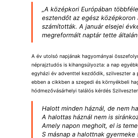
„A középkori Európában többfél
esztendőt az egész középkoron 
számították. A január elsejei évk
megreformált naptár tette általán
A év utolsó napjának hagyományai összefolyna
néprajztudós is kihangsúlyozta: a nap egyéb
egyházi év adventtel kezdődik, szilveszter a p
ebben a cikkben a szegedi és környékbeli h
hódmezővásárhelyi találós kérdés Szilveszter
Halott minden háznál, de nem h
A halottas háznál nem is siránko
Amely napon megholt, el is temet
S másnap a halottnak gyermeke s