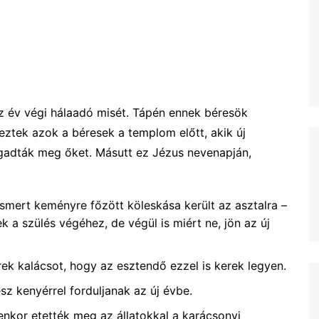
az év végi hálaadó misét. Tápén ennek béresök
eztek azok a béresek a templom előtt, akik új
fogadták meg őket. Másutt ez Jézus nevenapján,
smert keményre főzött köleskása került az asztalra –
 a szülés végéhez, de végül is miért ne, jön az új
ek kalácsot, hogy az esztendő ezzel is kerek legyen.
z kenyérrel forduljanak az új évbe.
lyenkor etették meg az állatokkal a karácsonyi