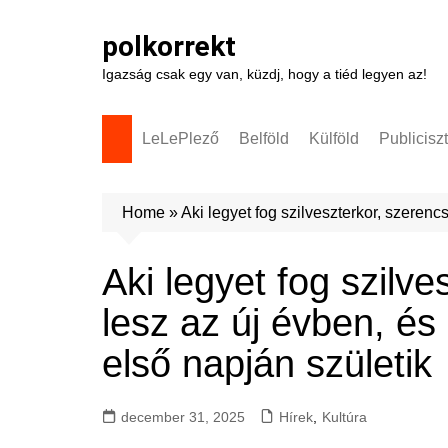
Skip
to
polkorrekt
content
Igazság csak egy van, küzdj, hogy a tiéd legyen az!
LeLePlező
Belföld
Külföld
Publicisz
Home
»
Aki legyet fog szilveszterkor, szerenc
Aki legyet fog szilv
lesz az új évben, és 
első napján születik
december 31, 2025
Hírek
,
Kultúra