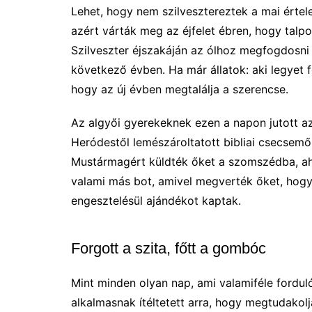
Lehet, hogy nem szilvesztereztek a mai ért
azért várták meg az éjfelet ébren, hogy talp
Szilveszter éjszakáján az ólhoz megfogdosni
következő évben. Ha már állatok: aki legyet f
hogy az új évben megtalálja a szerencse.
Az algyői gyerekeknek ezen a napon jutott a
Heródestől lemészároltatott bibliai csecsem
Mustármagért küldték őket a szomszédba, ahol
valami más bot, amivel megverték őket, hog
engesztelésül ajándékot kaptak.
Forgott a szita, főtt a gombóc
Mint minden olyan nap, ami valamiféle forduló
alkalmasnak ítéltetett arra, hogy megtudakoljá