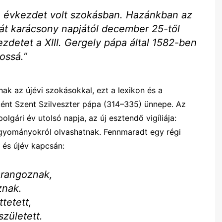
e évkezdet volt szokásban. Hazánkban az
át karácsony napjától december 25-től
ezdetet a XIII. Gergely pápa által 1582-ben
ossá.”
k az újévi szokásokkal, ezt a lexikon és a
ként Szent Szilveszter pápa (314–335) ünnepe. Az
olgári év utolsó napja, az új esztendő vigíliája:
agyományokról olvashatnak. Fennmaradt egy régi
 és újév kapcsán:
arangoznak,
znak.
tetett,
zületett.