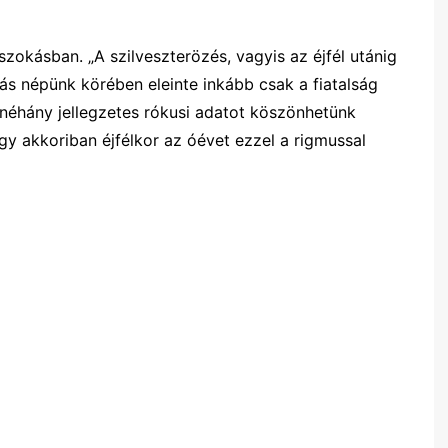
zokásban. „A szilveszterözés, vagyis az éjfél utánig
ztás népünk körében eleinte inkább csak a fiatalság
 néhány jellegzetes rókusi adatot köszönhetünk
y akkoriban éjfélkor az óévet ezzel a rigmussal