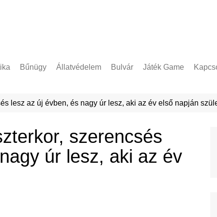
tika
Bűnügy
Állatvédelem
Bulvár
Játék Game
Kapcso
Adatke
sés lesz az új évben, és nagy úr lesz, aki az év első napján szüle
eszterkor, szerencsés
nagy úr lesz, aki az év