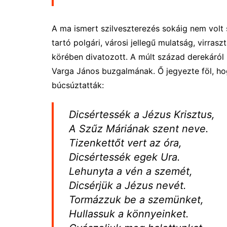
A ma ismert szilveszterezés sokáig nem volt s
tartó polgári, városi jellegű mulatság, virras
körében divatozott. A múlt század derekáról
Varga János buzgalmának. Ő jegyezte föl, hog
búcsúztatták:
Dicsértessék a Jézus Krisztus,
A Szűz Máriának szent neve.
Tizenkettőt vert az óra,
Dicsértessék egek Ura.
Lehunyta a vén a szemét,
Dicsérjük a Jézus nevét.
Tormázzuk be a szemünket,
Hullassuk a könnyeinket.