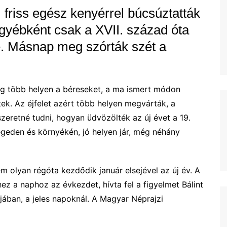
, friss egész kenyérrel búcsúztatták
egyébként csak a XVII. század óta
e. Másnap meg szórták szét a
eg több helyen a béreseket, a ma ismert módon
tek. Az éjfelet azért több helyen megvárták, a
szeretné tudni, hogyan üdvözölték az új évet a 19.
geden és környékén, jó helyen jár, még néhány
m olyan régóta kezdődik január elsejével az új év. A
z a naphoz az évkezdet, hívta fel a figyelmet Bálint
ában, a jeles napoknál. A Magyar Néprajzi