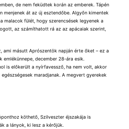
elemben, de nem feküdtek korán az emberek. Tápén
on menjenek át az új esztendőbe. Algyőn kimentek
 a malacok fülét, hogy szerencsések legyenek a
ogott, az számíthatott rá az az apácaiak szerint,
z, ami másutt Aprószentök napján érte őket – ez a
ők emlékünnepe, december 28-ára esik.
 is előkerült a nyírfavessző, ha nem volt, akkor
y egészségesek maradjanak. A megvert gyerekek
ponthoz köthető, Szilveszter éjszakája is
k a lányok, ki lesz a kérőjük.