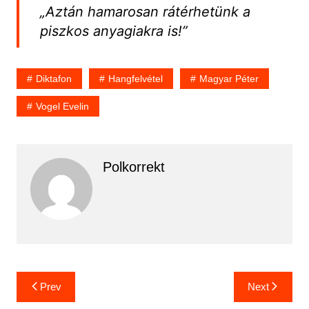
„Aztán hamarosan rátérhetünk a
piszkos anyagiakra is!”
Diktafon
Hangfelvétel
Magyar Péter
Vogel Evelin
Polkorrekt
Bejegyzés
Prev
Next
navigáció