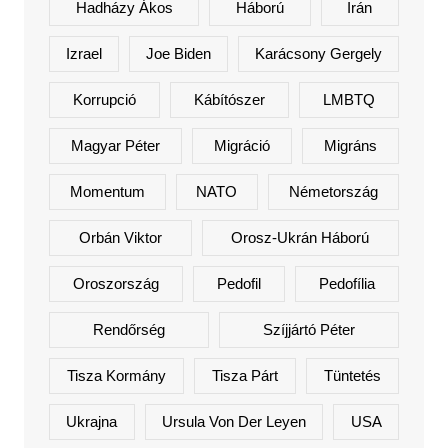
Hadházy Ákos
Háború
Irán
Izrael
Joe Biden
Karácsony Gergely
Korrupció
Kábítószer
LMBTQ
Magyar Péter
Migráció
Migráns
Momentum
NATO
Németország
Orbán Viktor
Orosz-Ukrán Háború
Oroszország
Pedofil
Pedofília
Rendőrség
Szíjjártó Péter
Tisza Kormány
Tisza Párt
Tüntetés
Ukrajna
Ursula Von Der Leyen
USA