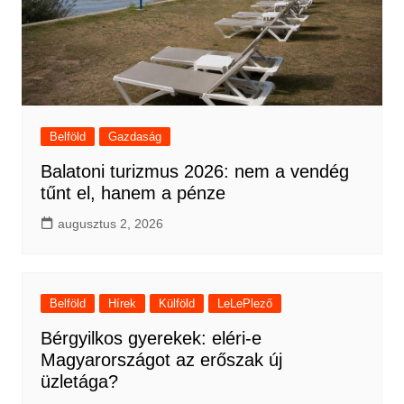
Belföld
Gazdaság
Balatoni turizmus 2026: nem a vendég
tűnt el, hanem a pénze
augusztus 2, 2026
Belföld
Hírek
Külföld
LeLePlező
Bérgyilkos gyerekek: eléri-e
Magyarországot az erőszak új
üzletága?