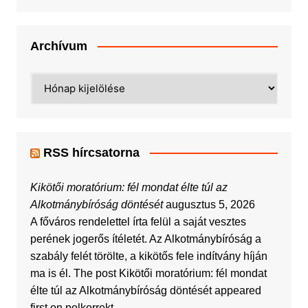
Archívum
Archívum
RSS hírcsatorna
Kikötői moratórium: fél mondat élte túl az
Alkotmánybíróság döntését
augusztus 5, 2026
A főváros rendelettel írta felül a saját vesztes
perének jogerős ítéletét. Az Alkotmánybíróság a
szabály felét törölte, a kikötős fele indítvány híján
ma is él. The post Kikötői moratórium: fél mondat
élte túl az Alkotmánybíróság döntését appeared
first on polkorrekt.