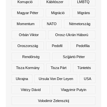
Korrupció
Kábítószer
LMBTQ
Magyar Péter
Migráció
Migráns
Momentum
NATO
Németország
Orbán Viktor
Orosz-Ukrán Háború
Oroszország
Pedofil
Pedofília
Rendőrség
Szíjjártó Péter
Tisza Kormány
Tisza Párt
Tüntetés
Ukrajna
Ursula Von Der Leyen
USA
Vitézy Dávid
Vlagyimir Putyin
Volodimir Zelenszkij