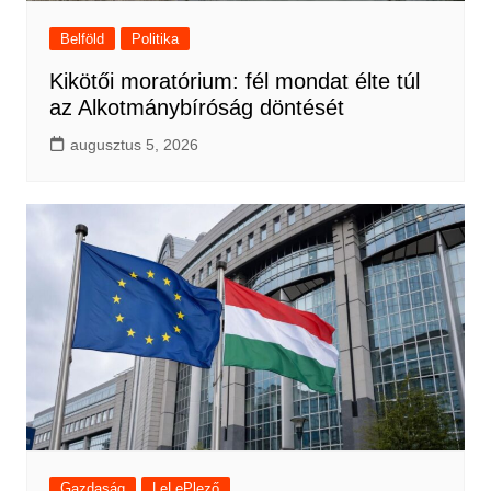
Belföld
Politika
Kikötői moratórium: fél mondat élte túl
az Alkotmánybíróság döntését
augusztus 5, 2026
Gazdaság
LeLePlező