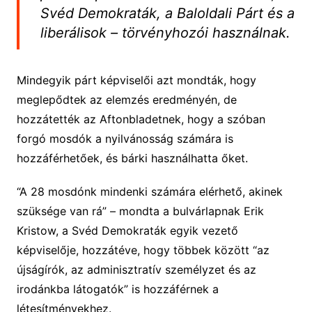
Svéd Demokraták, a Baloldali Párt és a
liberálisok – törvényhozói használnak.
Mindegyik párt képviselői azt mondták, hogy
meglepődtek az elemzés eredményén, de
hozzátették az Aftonbladetnek, hogy a szóban
forgó mosdók a nyilvánosság számára is
hozzáférhetőek, és bárki használhatta őket.
“A 28 mosdónk mindenki számára elérhető, akinek
szüksége van rá” – mondta a bulvárlapnak Erik
Kristow, a Svéd Demokraták egyik vezető
képviselője, hozzátéve, hogy többek között “az
újságírók, az adminisztratív személyzet és az
irodánkba látogatók” is hozzáférnek a
létesítményekhez.