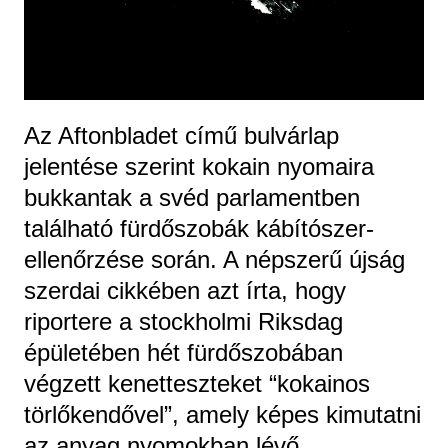
Az Aftonbladet című bulvárlap
jelentése szerint kokain nyomaira
bukkantak a svéd parlamentben
található fürdőszobák kábítószer-
ellenőrzése során. A népszerű újság
szerdai cikkében azt írta, hogy
riportere a stockholmi Riksdag
épületében hét fürdőszobában
végzett kenetteszteket “kokainos
törlőkendővel”, amely képes kimutatni
az anyag nyomokban lévő