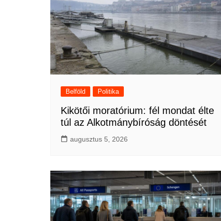
Belföld
Politika
Kikötői moratórium: fél mondat élte
túl az Alkotmánybíróság döntését
augusztus 5, 2026