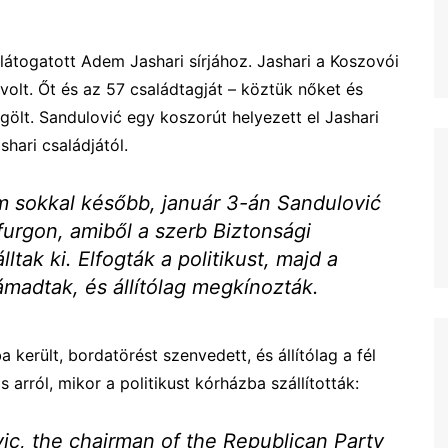
llátogatott Adem Jashari sírjához. Jashari a Koszovói
volt. Őt és az 57 családtagját – köztük nőket és
ölt. Sandulović egy koszorút helyezett el Jashari
shari családjától.
m sokkal később, január 3-án Sandulović
furgon, amiből a szerb Biztonsági
tak ki. Elfogták a politikust, majd a
támadtak, és állítólag megkínozták.
került, bordatörést szenvedett, és állítólag a fél
s arról, mikor a politikust kórházba szállították:
ic, the chairman of the Republican Party