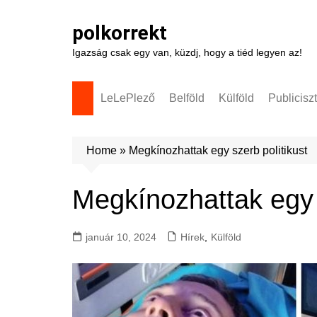
Skip
to
polkorrekt
content
Igazság csak egy van, küzdj, hogy a tiéd legyen az!
LeLePlező
Belföld
Külföld
Publicisz
Home
»
Megkínozhattak egy szerb politikust
Megkínozhattak egy s
január 10, 2024
Hírek
,
Külföld