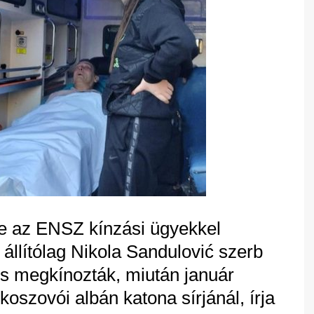
be az ENSZ kínzási ügyekkel
 állítólag Nikola Sandulović szerb
 és megkínozták, miután január
y koszovói albán katona sírjánál, írja