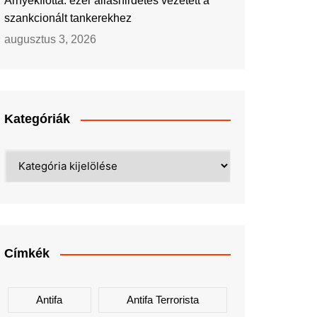
Árnyékflotta: ezer álláshirdetés vezetett a
szankcionált tankerekhez
augusztus 3, 2026
Kategóriák
Kategóriák
Címkék
Antifa
Antifa Terrorista