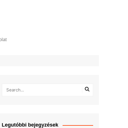
lat
zelési tájékoztató
Legutóbbi bejegyzések