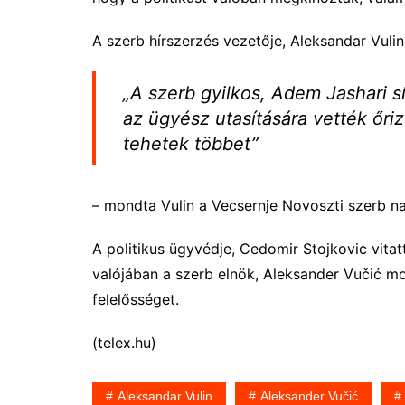
A szerb hírszerzés vezetője, Aleksandar Vulin
„A szerb gyilkos, Adem Jashari s
az ügyész utasítására vették őri
tehetek többet”
– mondta Vulin a Vecsernje Novoszti szerb na
A politikus ügyvédje, Cedomir Stojkovic vitatta
valójában a szerb elnök, Aleksander Vučić moz
felelősséget.
(telex.hu)
Aleksandar Vulin
Aleksander Vučić