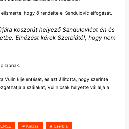
 elismerte, hogy ő rendelte el Sandulović elfogását.
írjára koszorút helyező Sandulovićot én és
zetbe. Elnézést kérek Szerbiától, hogy nem
pilapnak.
 Vulin kijelentését, és azt állította, hogy szerinte
gathatja a szálakat, Vulin csak helyette vállalja a
ENSZ
Kínzás
Szerbia