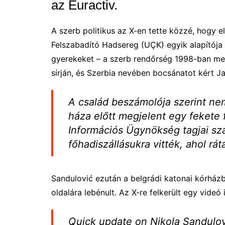
az Euractiv.
A szerb politikus az X-en tette közzé, hogy e
Felszabadító Hadsereg (UÇK) egyik alapítója 
gyerekeket – a szerb rendőrség 1998-ban meg
sírján, és Szerbia nevében bocsánatot kért Ja
A család beszámolója szerint ne
háza előtt megjelent egy fekete 
Információs Ügynökség tagjai száll
főhadiszállásukra vitték, ahol rá
Sandulović ezután a belgrádi katonai kórházba 
oldalára lebénult. Az X-re felkerült egy videó i
Quick update on Nikola Sandulov