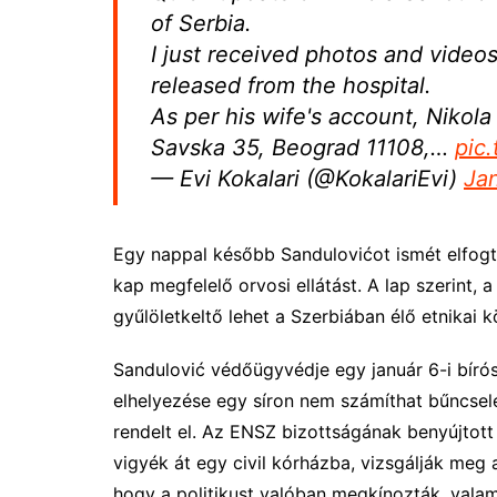
of Serbia.
I just received photos and video
released from the hospital.
As per his wife's account, Nikol
Savska 35, Beograd 11108,…
pic
— Evi Kokalari (@KokalariEvi)
Ja
Egy nappal később Sandulovićot ismét elfogtá
kap megfelelő orvosi ellátást. A lap szerint, a 
gyűlöletkeltő lehet a Szerbiában élő etnikai 
Sandulović védőügyvédje egy január 6-i bíró
elhelyezése egy síron nem számíthat bűncsele
rendelt el. Az ENSZ bizottságának benyújtott
vigyék át egy civil kórházba, vizsgálják meg 
hogy a politikust valóban megkínozták, valam