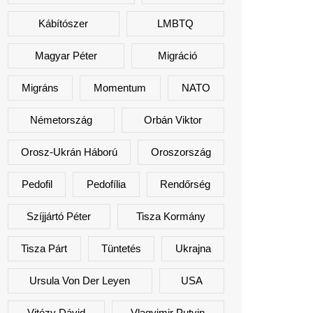
Kábítószer
LMBTQ
Magyar Péter
Migráció
Migráns
Momentum
NATO
Németország
Orbán Viktor
Orosz-Ukrán Háború
Oroszország
Pedofil
Pedofília
Rendőrség
Szíjjártó Péter
Tisza Kormány
Tisza Párt
Tüntetés
Ukrajna
Ursula Von Der Leyen
USA
Vitézy Dávid
Vlagyimir Putyin