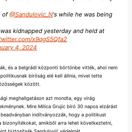
s of
@Sandulovic_N
's while he was being
a was kidnapped yesterday and held at
.twitter.com/x9qgS5Qfa2
nuary 4, 2024
k, és a belgrádi központi börtönbe vitték, ahol nem
politikusnak bíróság elé kell állnia, mivel tette
közösségek között.
sági meghallgatáson azt mondta, egy virág
kménynek. Mire Milica Grujic bíró 30 napos elzárást
 beadványban indítványozzák, hogy a politikust
a bizonyítékokat, amikből arra lehet következtetni,
int biztosítsák Sandulović védelmét.