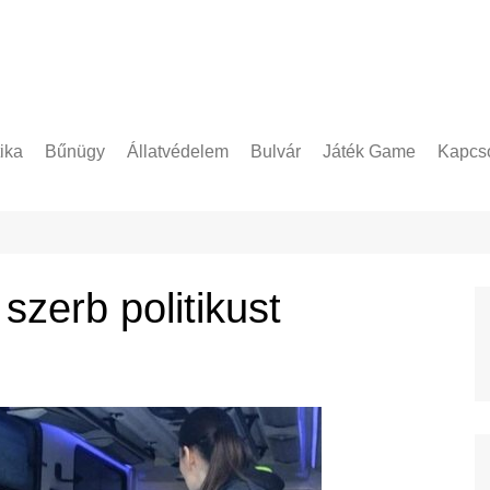
tika
Bűnügy
Állatvédelem
Bulvár
Játék Game
Kapcso
Adatke
zerb politikust