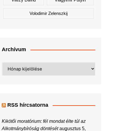
Volodimir Zelenszkij
Archívum
Archívum
RSS hírcsatorna
Kikötői moratórium: fél mondat élte túl az
Alkotmánybíróság döntését
augusztus 5,