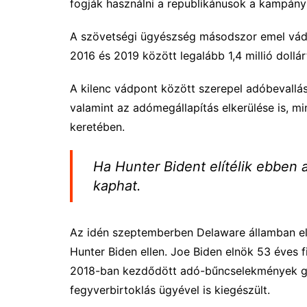
fogják használni a republikánusok a kampány
A szövetségi ügyészség másodszor emel vádat
2016 és 2019 között legalább 1,4 millió dollá
A kilenc vádpont között szerepel adóbevallás
valamint az adómegállapítás elkerülése is, 
keretében.
Ha Hunter Bident elítélik ebben 
kaphat.
Az idén szeptemberben Delaware államban elő
Hunter Biden ellen. Joe Biden elnök 53 éves 
2018-ban kezdődött adó-bűncselekmények gya
fegyverbirtoklás ügyével is kiegészült.