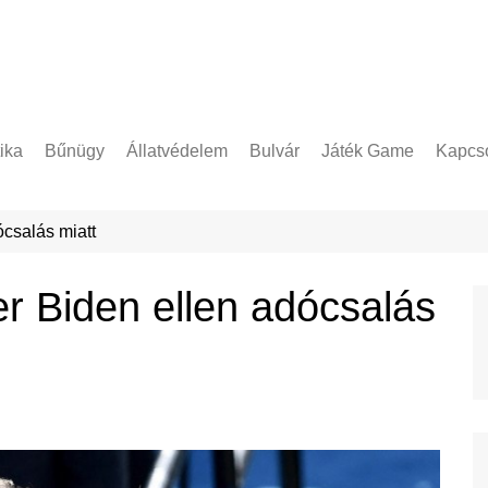
tika
Bűnügy
Állatvédelem
Bulvár
Játék Game
Kapcso
Adatke
csalás miatt
r Biden ellen adócsalás