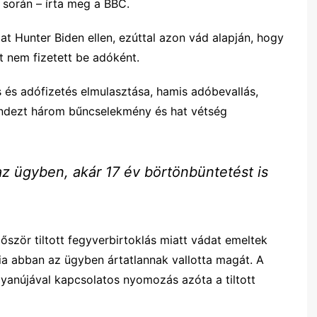
 során – írta meg a BBC.
 Hunter Biden ellen, ezúttal azon vád alapján, hogy
rt nem fizetett be adóként.
 és adófizetés elmulasztása, hamis adóbevallás,
mindezt három bűncselekmény és hat vétség
az ügyben, akár 17 év börtönbüntetést is
ször tiltott fegyverbirtoklás miatt vádat emeltek
fia abban az ügyben ártatlannak vallotta magát. A
nújával kapcsolatos nyomozás azóta a tiltott