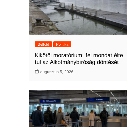
Belföld
Politika
Kikötői moratórium: fél mondat élte
túl az Alkotmánybíróság döntését
augusztus 5, 2026