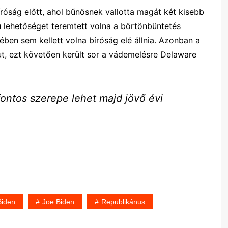
íróság előtt, ahol bűnösnek vallotta magát két kisebb
 lehetőséget teremtett volna a börtönbüntetés
gyében sem kellett volna bíróság elé állnia. Azonban a
lkut, ezt követően került sor a vádemelésre Delaware
fontos szerepe lehet majd jövő évi
Biden
Joe Biden
Republikánus