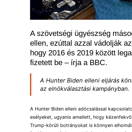
A szövetségi ügyészség másod
ellen, ezúttal azzal vádolják a
hogy 2016 és 2019 között legal
fizetett be – írja a BBC.
A Hunter Biden elleni eljárás k
az elnökválasztási kampányban.
A Hunter Biden elleni adócsalással kapcsolat
esélyeket, ugyanis amellett, hogy kézenfekvő 
Trump-körüli botrányokat is könnyen elhomályo