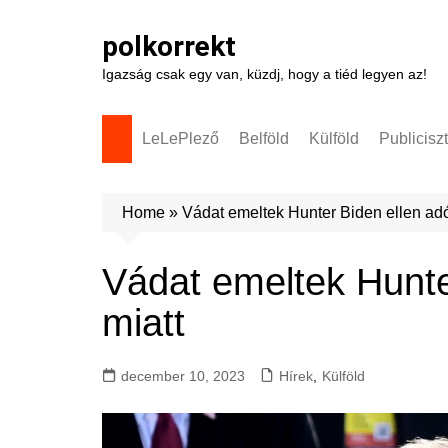
Skip
to
polkorrekt
content
Igazság csak egy van, küzdj, hogy a tiéd legyen az!
LeLePlező
Belföld
Külföld
Publicisz
Home
»
Vádat emeltek Hunter Biden ellen adó
Vádat emeltek Hunte
miatt
december 10, 2023
Hírek
,
Külföld