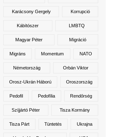
Karácsony Gergely
Korrupció
Kábítószer
LMBTQ
Magyar Péter
Migráció
Migráns
Momentum
NATO
Németország
Orbán Viktor
Orosz-Ukrán Háború
Oroszország
Pedofil
Pedofília
Rendőrség
Szíjjártó Péter
Tisza Kormány
Tisza Párt
Tüntetés
Ukrajna