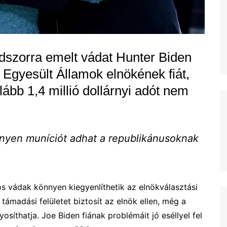
szorra emelt vádat Hunter Biden
z Egyesült Államok elnökének fiát,
ább 1,4 millió dollárnyi adót nem
önnyen muníciót adhat a republikánusoknak
os vádak könnyen kiegyenlíthetik az elnökválasztási
támadási felületet biztosít az elnök ellen, még a
síthatja. Joe Biden fiának problémáit jó eséllyel fel