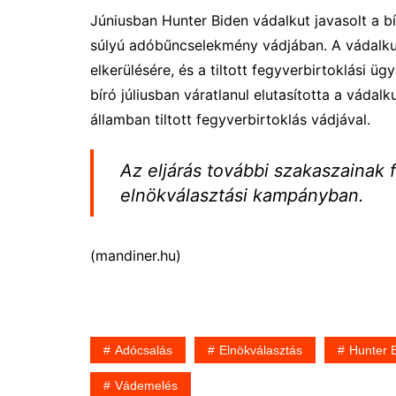
Júniusban Hunter Biden vádalkut javasolt a b
súlyú adóbűncselekmény vádjában. A vádalku
elkerülésére, és a tiltott fegyverbirtoklási ü
bíró júliusban váratlanul elutasította a váda
államban tiltott fegyverbirtoklás vádjával.
Az eljárás további szakaszainak 
elnökválasztási kampányban.
(mandiner.hu)
Adócsalás
Elnökválasztás
Hunter 
Vádemelés