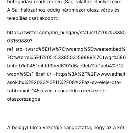
befogadási rendszerben (Sai) találtak elhelyezésre.
A Sai-hálózathoz eddig háromezer olasz város és
település csatlakozott.
https://twitter.com/mri_hungary/status/17205153385
03159889?
ref_src=twsrc%5Etfw%7Ctwcamp%5Etweetembed%
7Ctwterm%5E1720515338503159889%7Ctwgr%5E6
bf4cfb1e0451c4dd3bed6101d6ac9eb12e1aeb4%7Ct
wcon%5Es1_&ref_url=https%3A%2F%2Fwww.vadhajt
asok.hu%2F2023%2F11%2F08%2Faz-ev-eleje-ota-
tobb-mint-145-ezer-menedekkero-erkezett-
olaszorszagba
A belügyi tárca vezetője hangoztatta, hogy az a két