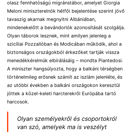
olasz fennhatóságú migránstábor, amelyet Giorgia
Meloni miniszterelnök hétfői bejelentése szerint jövő
tavaszig akarnak megnyitni Albániában,
mindenekelőtt a bevándorlók azonosítását szolgálja.
Olyan táborok lesznek, mint amilyen jelenleg a
szicíliai Pozzallóban és Modicában működik, ahol a
biztonságos országokból érkezőket tartják vissza
menedékkérelmük elbírálásáig – mondta Piantedosi.
A miniszter hangsúlyozta, hogy a balkáni térségben
történelmileg erősnek számít az iszlám jelenléte, és
az utóbbi években a balkáni országokon keresztül
jöttek a közel-keleti harcterekről Európába tartó
harcosok.
Olyan személyekről és csoportokról
van szó, amelyek ma is veszélyt