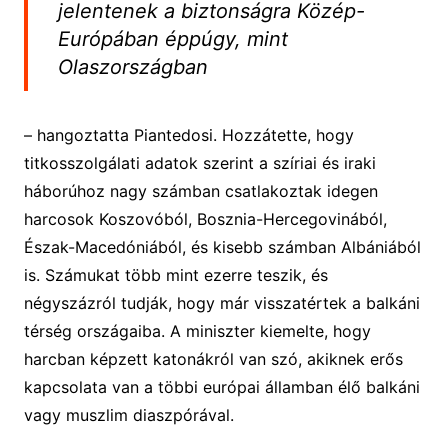
jelentenek a biztonságra Közép-
Európában éppúgy, mint
Olaszországban
– hangoztatta Piantedosi. Hozzátette, hogy
titkosszolgálati adatok szerint a szíriai és iraki
háborúhoz nagy számban csatlakoztak idegen
harcosok Koszovóból, Bosznia-Hercegovinából,
Észak-Macedóniából, és kisebb számban Albániából
is. Számukat több mint ezerre teszik, és
négyszázról tudják, hogy már visszatértek a balkáni
térség országaiba. A miniszter kiemelte, hogy
harcban képzett katonákról van szó, akiknek erős
kapcsolata van a többi európai államban élő balkáni
vagy muszlim diaszpórával.