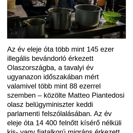
Az év eleje óta több mint 145 ezer
illegális bevándorló érkezett
Olaszországba, a tavalyi év
ugyanazon időszakában mért
valamivel több mint 88 ezerrel
szemben – közölte Matteo Piantedosi
olasz belügyminiszter keddi
parlamenti felszólalásában. Az év
eleje óta 14 400 felnőtt kísérő nélküli
kis- vagy fiatalkorú migráns érkezett