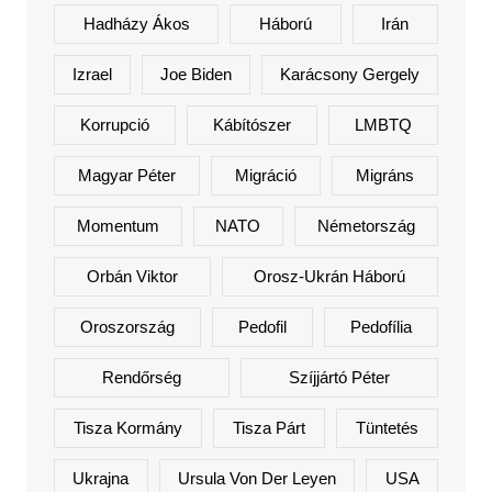
Hadházy Ákos
Háború
Irán
Izrael
Joe Biden
Karácsony Gergely
Korrupció
Kábítószer
LMBTQ
Magyar Péter
Migráció
Migráns
Momentum
NATO
Németország
Orbán Viktor
Orosz-Ukrán Háború
Oroszország
Pedofil
Pedofília
Rendőrség
Szíjjártó Péter
Tisza Kormány
Tisza Párt
Tüntetés
Ukrajna
Ursula Von Der Leyen
USA