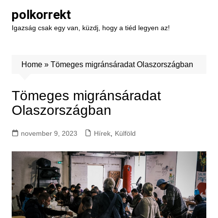
Skip
polkorrekt
to
Igazság csak egy van, küzdj, hogy a tiéd legyen az!
content
Home
»
Tömeges migránsáradat Olaszországban
Tömeges migránsáradat
Olaszországban
november 9, 2023
Hírek
,
Külföld