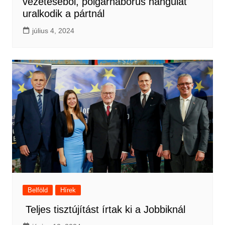
vezetéséből, polgárháborús hangulat
uralkodik a pártnál
július 4, 2024
Belföld
Hírek
Teljes tisztújítást írtak ki a Jobbiknál