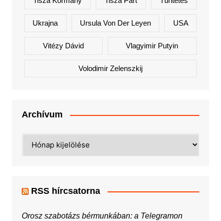
Tisza Kormány
Tisza Párt
Tüntetés
Ukrajna
Ursula Von Der Leyen
USA
Vitézy Dávid
Vlagyimir Putyin
Volodimir Zelenszkij
Archívum
Archívum
RSS hírcsatorna
Orosz szabotázs bérmunkában: a Telegramon