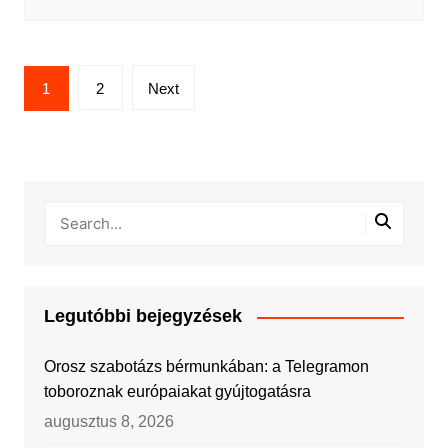
Bejegyzések
1
2
Next
lapozása
Legutóbbi bejegyzések
Orosz szabotázs bérmunkában: a Telegramon
toboroznak európaiakat gyújtogatásra
augusztus 8, 2026