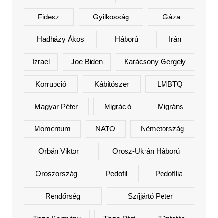
Fidesz
Gyilkosság
Gáza
Hadházy Ákos
Háború
Irán
Izrael
Joe Biden
Karácsony Gergely
Korrupció
Kábítószer
LMBTQ
Magyar Péter
Migráció
Migráns
Momentum
NATO
Németország
Orbán Viktor
Orosz-Ukrán Háború
Oroszország
Pedofil
Pedofília
Rendőrség
Szíjjártó Péter