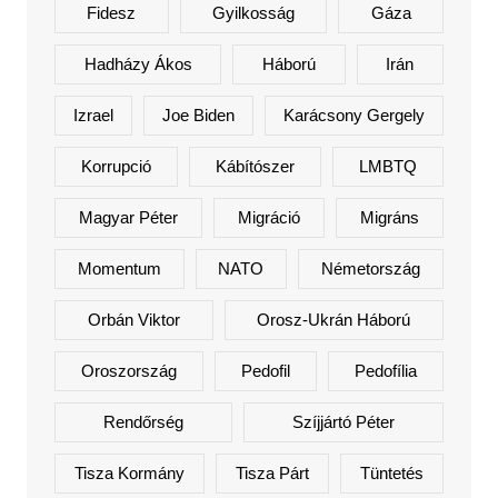
Fidesz
Gyilkosság
Gáza
Hadházy Ákos
Háború
Irán
Izrael
Joe Biden
Karácsony Gergely
Korrupció
Kábítószer
LMBTQ
Magyar Péter
Migráció
Migráns
Momentum
NATO
Németország
Orbán Viktor
Orosz-Ukrán Háború
Oroszország
Pedofil
Pedofília
Rendőrség
Szíjjártó Péter
Tisza Kormány
Tisza Párt
Tüntetés