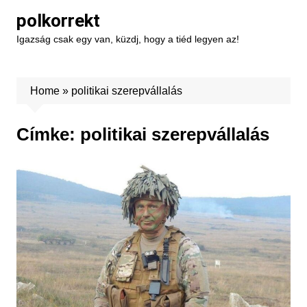
Skip
polkorrekt
to
Igazság csak egy van, küzdj, hogy a tiéd legyen az!
content
Home
»
politikai szerepvállalás
Címke:
politikai szerepvállalás