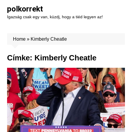
Skip
polkorrekt
to
Igazság csak egy van, küzdj, hogy a tiéd legyen az!
content
Home
»
Kimberly Cheatle
Címke:
Kimberly Cheatle