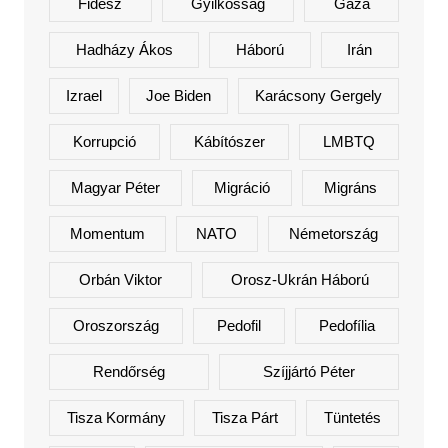
Fidesz
Gyilkosság
Gáza
Hadházy Ákos
Háború
Irán
Izrael
Joe Biden
Karácsony Gergely
Korrupció
Kábítószer
LMBTQ
Magyar Péter
Migráció
Migráns
Momentum
NATO
Németország
Orbán Viktor
Orosz-Ukrán Háború
Oroszország
Pedofil
Pedofília
Rendőrség
Szíjjártó Péter
Tisza Kormány
Tisza Párt
Tüntetés