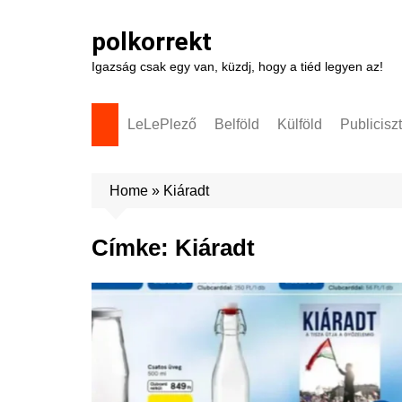
Skip
to
polkorrekt
content
Igazság csak egy van, küzdj, hogy a tiéd legyen az!
LeLePlező
Belföld
Külföld
Publicisz
Home
»
Kiáradt
Címke:
Kiáradt