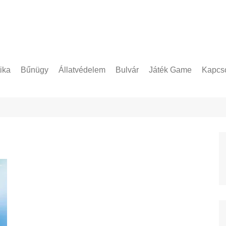
tika
Bűnügy
Állatvédelem
Bulvár
Játék Game
Kapcso
Adatke