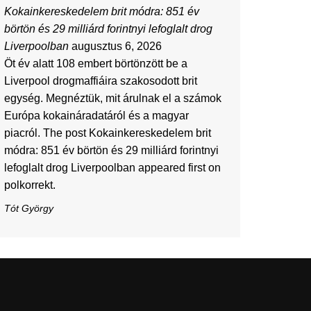
Kokainkereskedelem brit módra: 851 év
börtön és 29 milliárd forintnyi lefoglalt drog
Liverpoolban
augusztus 6, 2026
Öt év alatt 108 embert börtönzött be a
Liverpool drogmaffiáira szakosodott brit
egység. Megnéztük, mit árulnak el a számok
Európa kokaináradatáról és a magyar
piacról. The post Kokainkereskedelem brit
módra: 851 év börtön és 29 milliárd forintnyi
lefoglalt drog Liverpoolban appeared first on
polkorrekt.
Tót György