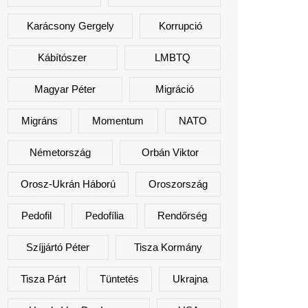
Karácsony Gergely
Korrupció
Kábítószer
LMBTQ
Magyar Péter
Migráció
Migráns
Momentum
NATO
Németország
Orbán Viktor
Orosz-Ukrán Háború
Oroszország
Pedofil
Pedofília
Rendőrség
Szíjjártó Péter
Tisza Kormány
Tisza Párt
Tüntetés
Ukrajna