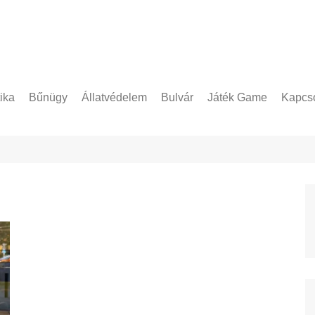
tika
Bűnügy
Állatvédelem
Bulvár
Játék Game
Kapcso
Adatke