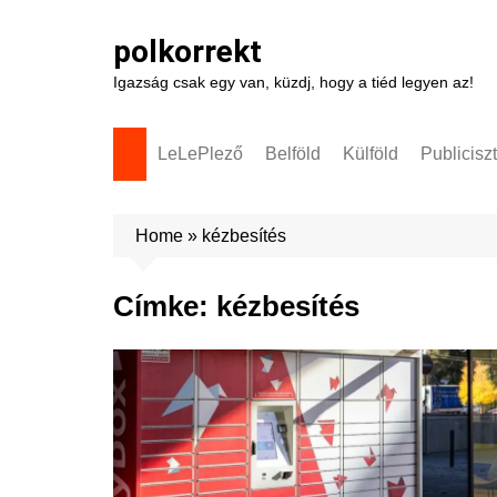
Skip
to
polkorrekt
content
Igazság csak egy van, küzdj, hogy a tiéd legyen az!
LeLePlező
Belföld
Külföld
Publicisz
Home
»
kézbesítés
Címke:
kézbesítés