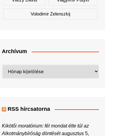
Volodimir Zelenszkij
Archívum
Archívum
RSS hírcsatorna
Kikötői moratórium: fél mondat élte túl az
Alkotmánybíróság döntését
augusztus 5,