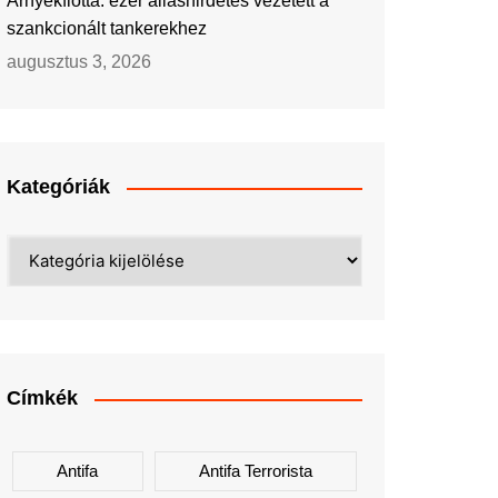
Árnyékflotta: ezer álláshirdetés vezetett a
szankcionált tankerekhez
augusztus 3, 2026
Kategóriák
Kategóriák
Címkék
Antifa
Antifa Terrorista