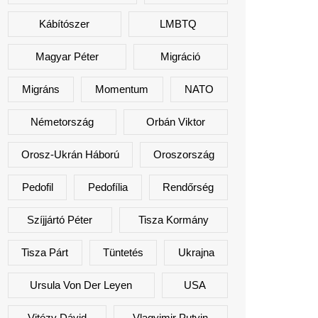
Kábítószer
LMBTQ
Magyar Péter
Migráció
Migráns
Momentum
NATO
Németország
Orbán Viktor
Orosz-Ukrán Háború
Oroszország
Pedofil
Pedofília
Rendőrség
Szíjjártó Péter
Tisza Kormány
Tisza Párt
Tüntetés
Ukrajna
Ursula Von Der Leyen
USA
Vitézy Dávid
Vlagyimir Putyin