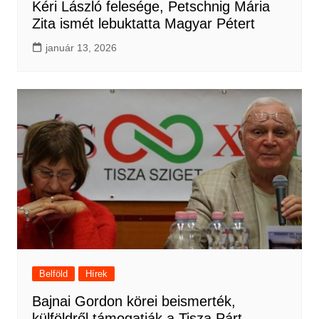
Kéri László felesége, Petschnig Mária
Zita ismét lebuktatta Magyar Pétert
január 13, 2026
Belföld
Hírek
Bajnai Gordon körei beismerték,
külföldről támogatják a Tisza Párt