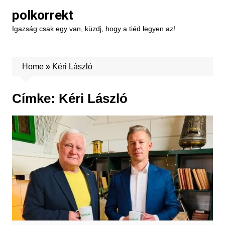
Skip
polkorrekt
to
Igazság csak egy van, küzdj, hogy a tiéd legyen az!
content
Home
»
Kéri László
Címke:
Kéri László