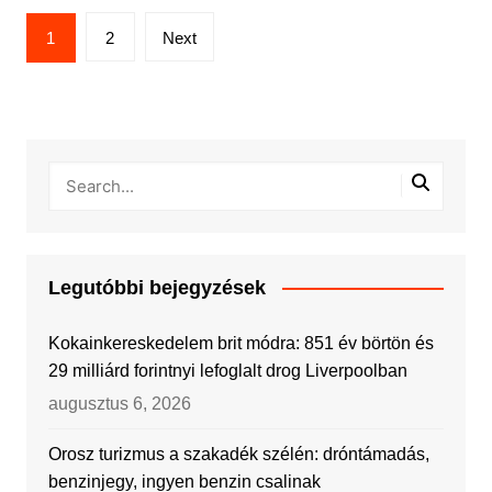
Bejegyzések
1
2
Next
lapozása
Legutóbbi bejegyzések
Kokainkereskedelem brit módra: 851 év börtön és
29 milliárd forintnyi lefoglalt drog Liverpoolban
augusztus 6, 2026
Orosz turizmus a szakadék szélén: dróntámadás,
benzinjegy, ingyen benzin csalinak