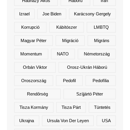
Hadházy Ákos
Háború
Irán
Izrael
Joe Biden
Karácsony Gergely
Korrupció
Kábítószer
LMBTQ
Magyar Péter
Migráció
Migráns
Momentum
NATO
Németország
Orbán Viktor
Orosz-Ukrán Háború
Oroszország
Pedofil
Pedofília
Rendőrség
Szíjjártó Péter
Tisza Kormány
Tisza Párt
Tüntetés
Ukrajna
Ursula Von Der Leyen
USA