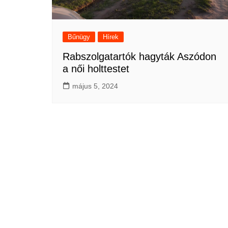
Bűnügy
Hírek
Rabszolgatartók hagyták Aszódon
a női holttestet
május 5, 2024