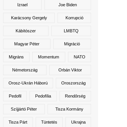
Izrael
Joe Biden
Karácsony Gergely
Korrupció
Kábítószer
LMBTQ
Magyar Péter
Migráció
Migráns
Momentum
NATO
Németország
Orbán Viktor
Orosz-Ukrán Háború
Oroszország
Pedofil
Pedofília
Rendőrség
Szíjjártó Péter
Tisza Kormány
Tisza Párt
Tüntetés
Ukrajna