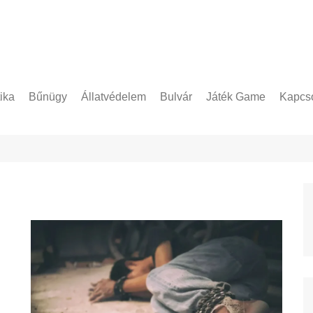
tika
Bűnügy
Állatvédelem
Bulvár
Játék Game
Kapcso
Adatke