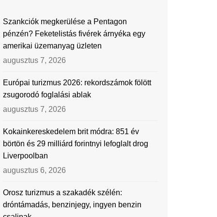
Szankciók megkerülése a Pentagon
pénzén? Feketelistás fivérek árnyéka egy
amerikai üzemanyag üzleten
augusztus 7, 2026
Európai turizmus 2026: rekordszámok fölött
zsugorodó foglalási ablak
augusztus 7, 2026
Kokainkereskedelem brit módra: 851 év
börtön és 29 milliárd forintnyi lefoglalt drog
Liverpoolban
augusztus 6, 2026
Orosz turizmus a szakadék szélén:
dróntámadás, benzinjegy, ingyen benzin
csalinak