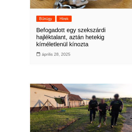
Bűnügy
Hírek
Befogadott egy szekszárdi
hajléktalant, aztán hetekig
kíméletlenül kínozta
április 28, 2025