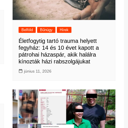
Belföld
Bűnügy
Hírek
Életfogytig tartó trauma helyett
fegyház: 14 és 10 évet kapott a
pátrohai házaspár, akik halálra
kínozták házi rabszolgájukat
június 11, 2026