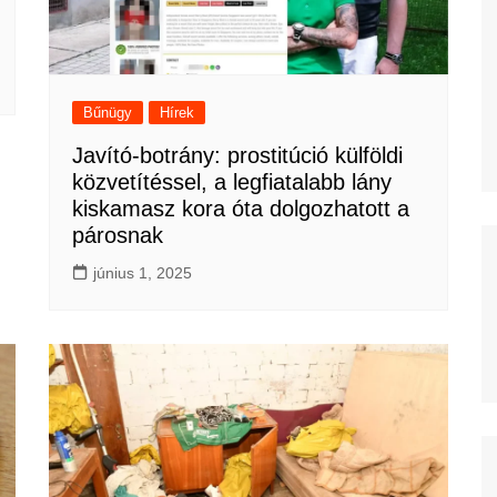
Bűnügy
Hírek
Javító-botrány: prostitúció külföldi
közvetítéssel, a legfiatalabb lány
kiskamasz kora óta dolgozhatott a
párosnak
június 1, 2025