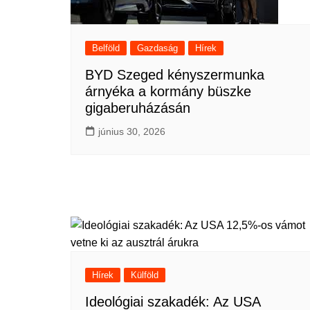
Belföld
Gazdaság
Hírek
BYD Szeged kényszermunka
árnyéka a kormány büszke
gigaberuházásán
június 30, 2026
Hírek
Külföld
Ideológiai szakadék: Az USA