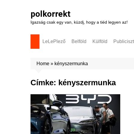
Skip
to
polkorrekt
content
Igazság csak egy van, küzdj, hogy a tiéd legyen az!
LeLePlező
Belföld
Külföld
Publicisz
Home
»
kényszermunka
Címke:
kényszermunka