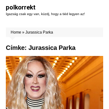
Skip
polkorrekt
to
Igazság csak egy van, küzdj, hogy a tiéd legyen az!
content
Home
»
Jurassica Parka
Címke:
Jurassica Parka