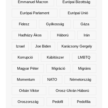
Emmanuel Macron
Európai Bizottság
Európai Parlament
Európai Unió
Fidesz
Gyilkosság
Gáza
Hadházy Ákos
Háború
Irán
Izrael
Joe Biden
Karácsony Gergely
Korrupció
Kábítószer
LMBTQ
Magyar Péter
Migráció
Migráns
Momentum
NATO
Németország
Orbán Viktor
Orosz-Ukrán Háború
Oroszország
Pedofil
Pedofília