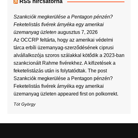
RSS hírcsatorna
Szankciók megkerülése a Pentagon pénzén?
Feketelistás fivérek árnyéka egy amerikai
üzemanyag üzleten
augusztus 7, 2026
Az OCCRP feltárta, hogy az amerikai védelmi
tárca erbíli üzemanyag-szerződésének ciprusi
alvállalkozója szoros szálakkal kötődik a 2023-ban
szankcionált Rahme fivérekhez. A kifizetések a
feketelistázás után is folytatódtak. The post
Szankciók megkerülése a Pentagon pénzén?
Feketelistás fivérek árnyéka egy amerikai
üzemanyag üzleten appeared first on polkorrekt.
Tót György