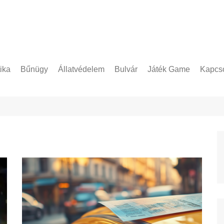
tika
Bűnügy
Állatvédelem
Bulvár
Játék Game
Kapcso
Adatke