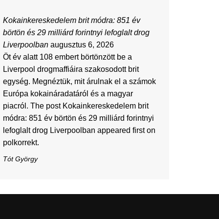
Kokainkereskedelem brit módra: 851 év
börtön és 29 milliárd forintnyi lefoglalt drog
Liverpoolban
augusztus 6, 2026
Öt év alatt 108 embert börtönzött be a
Liverpool drogmaffiáira szakosodott brit
egység. Megnéztük, mit árulnak el a számok
Európa kokaináradatáról és a magyar
piacról. The post Kokainkereskedelem brit
módra: 851 év börtön és 29 milliárd forintnyi
lefoglalt drog Liverpoolban appeared first on
polkorrekt.
Tót György