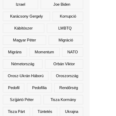
Izrael
Joe Biden
Karácsony Gergely
Korrupció
Kábítószer
LMBTQ
Magyar Péter
Migráció
Migráns
Momentum
NATO
Németország
Orbán Viktor
Orosz-Ukrán Háború
Oroszország
Pedofil
Pedofília
Rendőrség
Szíjjártó Péter
Tisza Kormány
Tisza Párt
Tüntetés
Ukrajna