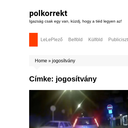
Skip
to
polkorrekt
content
Igazság csak egy van, küzdj, hogy a tiéd legyen az!
LeLePlező
Belföld
Külföld
Publicisz
Home
»
jogosítvány
Címke:
jogosítvány