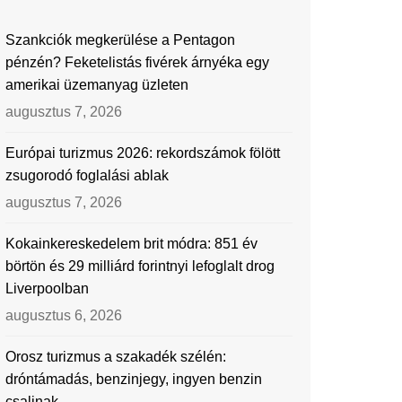
Szankciók megkerülése a Pentagon
pénzén? Feketelistás fivérek árnyéka egy
amerikai üzemanyag üzleten
augusztus 7, 2026
Európai turizmus 2026: rekordszámok fölött
zsugorodó foglalási ablak
augusztus 7, 2026
Kokainkereskedelem brit módra: 851 év
börtön és 29 milliárd forintnyi lefoglalt drog
Liverpoolban
augusztus 6, 2026
Orosz turizmus a szakadék szélén:
dróntámadás, benzinjegy, ingyen benzin
csalinak