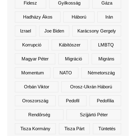
Fidesz
Gyilkosság
Gáza
Hadházy Ákos
Háború
Irán
Izrael
Joe Biden
Karácsony Gergely
Korrupció
Kábítószer
LMBTQ
Magyar Péter
Migráció
Migráns
Momentum
NATO
Németország
Orbán Viktor
Orosz-Ukrán Háború
Oroszország
Pedofil
Pedofília
Rendőrség
Szíjjártó Péter
Tisza Kormány
Tisza Párt
Tüntetés