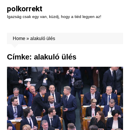
Skip
polkorrekt
to
Igazság csak egy van, küzdj, hogy a tiéd legyen az!
content
Home
»
alakuló ülés
Címke:
alakuló ülés