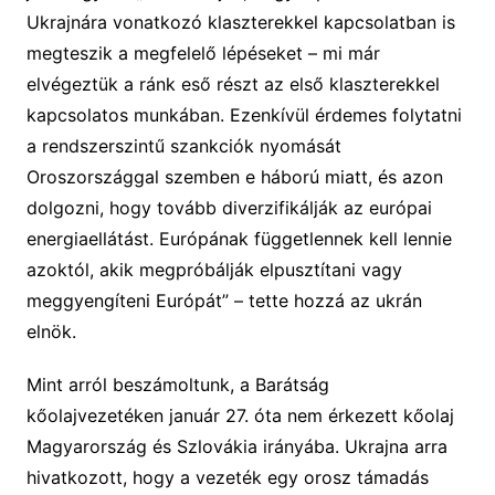
Ukrajnára vonatkozó klaszterekkel kapcsolatban is
megteszik a megfelelő lépéseket – mi már
elvégeztük a ránk eső részt az első klaszterekkel
kapcsolatos munkában. Ezenkívül érdemes folytatni
a rendszerszintű szankciók nyomását
Oroszországgal szemben e háború miatt, és azon
dolgozni, hogy tovább diverzifikálják az európai
energiaellátást. Európának függetlennek kell lennie
azoktól, akik megpróbálják elpusztítani vagy
meggyengíteni Európát” – tette hozzá az ukrán
elnök.
Mint arról beszámoltunk, a Barátság
kőolajvezetéken január 27. óta nem érkezett kőolaj
Magyarország és Szlovákia irányába. Ukrajna arra
hivatkozott, hogy a vezeték egy orosz támadás