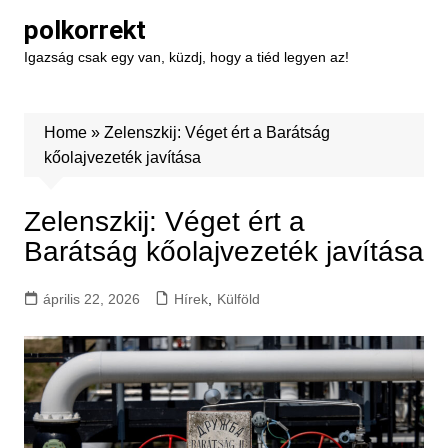
Skip
polkorrekt
to
Igazság csak egy van, küzdj, hogy a tiéd legyen az!
content
Home
»
Zelenszkij: Véget ért a Barátság
kőolajvezeték javítása
Zelenszkij: Véget ért a
Barátság kőolajvezeték javítása
április 22, 2026
Hírek
,
Külföld