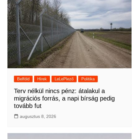
Belföld
Hírek
LeLePlező
Politika
Terv nélkül nincs pénz: átalakul a
migrációs forrás, a napi bírság pedig
tovább fut
augusztus 8, 2026