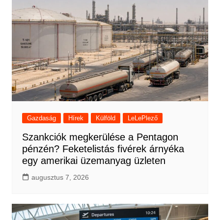
Gazdaság
Hírek
Külföld
LeLePlező
Szankciók megkerülése a Pentagon
pénzén? Feketelistás fivérek árnyéka
egy amerikai üzemanyag üzleten
augusztus 7, 2026