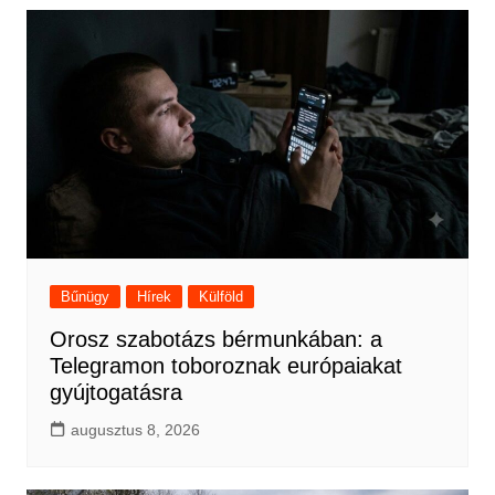
Bűnügy
Hírek
Külföld
Orosz szabotázs bérmunkában: a
Telegramon toboroznak európaiakat
gyújtogatásra
augusztus 8, 2026