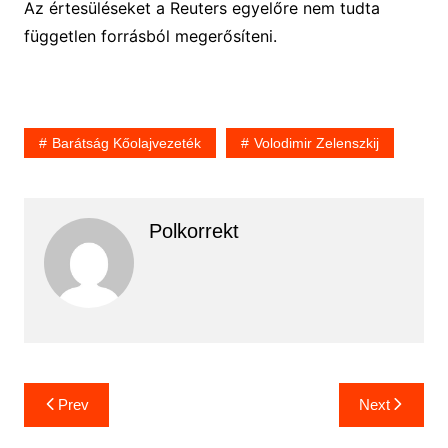
Az értesüléseket a Reuters egyelőre nem tudta
független forrásból megerősíteni.
Barátság Kőolajvezeték
Volodimir Zelenszkij
Polkorrekt
Bejegyzés
Prev
Next
navigáció