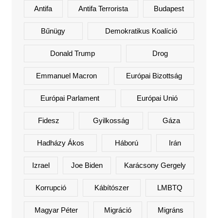
Antifa
Antifa Terrorista
Budapest
Bűnügy
Demokratikus Koalíció
Donald Trump
Drog
Emmanuel Macron
Európai Bizottság
Európai Parlament
Európai Unió
Fidesz
Gyilkosság
Gáza
Hadházy Ákos
Háború
Irán
Izrael
Joe Biden
Karácsony Gergely
Korrupció
Kábítószer
LMBTQ
Magyar Péter
Migráció
Migráns