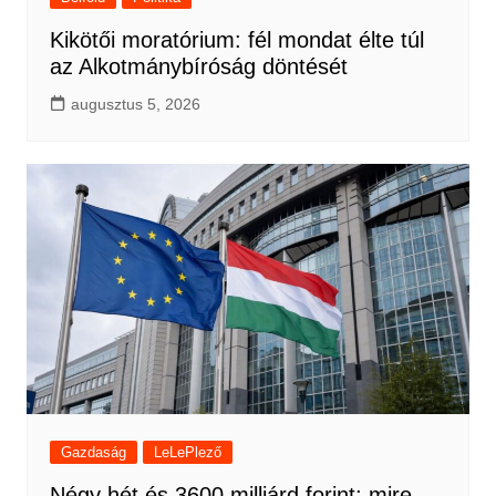
Kikötői moratórium: fél mondat élte túl
az Alkotmánybíróság döntését
augusztus 5, 2026
Gazdaság
LeLePlező
Négy hét és 3600 milliárd forint: mire