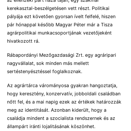
az ellenzéki párt háza táján, egy szakmai
kerekasztal-beszélgetésen vett részt. Politikai
pályája ezt követően gyorsan ívelt felfelé, hiszen
pár hónappal később Magyar Péter már a Tisza
agrárpolitikai munkacsoportjának vezetőjeként
hivatkozott rá.
Rábapordányi Mezőgazdasági Zrt. egy agráripari
nagyvállalat, sok minden más mellett
sertéstenyésztéssel foglalkoznak.
Az agrártárca várományosa gyakran hangoztatja,
hogy keresztény, konzervatív, jobboldali családban
nőtt fel, és a mai napig ezek az értékek határozzák
meg az identitását. Azonban kiderült, hogy a
családja mindent a szocialista rendszernek és az
állampárt iránti lojalitásának köszönhet.