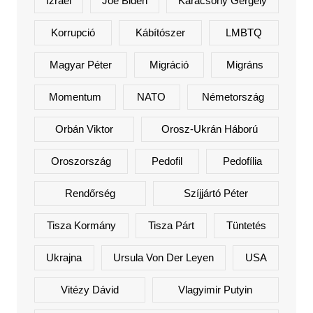
Izrael
Joe Biden
Karácsony Gergely
Korrupció
Kábítószer
LMBTQ
Magyar Péter
Migráció
Migráns
Momentum
NATO
Németország
Orbán Viktor
Orosz-Ukrán Háború
Oroszország
Pedofil
Pedofília
Rendőrség
Szíjjártó Péter
Tisza Kormány
Tisza Párt
Tüntetés
Ukrajna
Ursula Von Der Leyen
USA
Vitézy Dávid
Vlagyimir Putyin