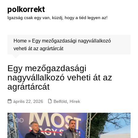
Skip
polkorrekt
to
Igazság csak egy van, küzdj, hogy a tiéd legyen az!
content
Home
»
Egy mezőgazdasági nagyvállalkozó
veheti át az agrártárcát
Egy mezőgazdasági
nagyvállalkozó veheti át az
agrártárcát
április 22, 2026
Belföld
,
Hírek