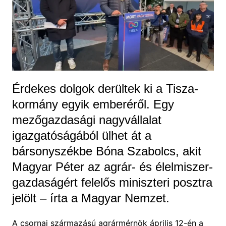
Érdekes dolgok derültek ki a Tisza-
kormány egyik emberéről. Egy
mezőgazdasági nagyvállalat
igazgatóságából ülhet át a
bársonyszékbe Bóna Szabolcs, akit
Magyar Péter az agrár- és élelmiszer-
gazdaságért felelős miniszteri posztra
jelölt – írta a Magyar Nemzet.
A csornai származású agrármérnök április 12-én a