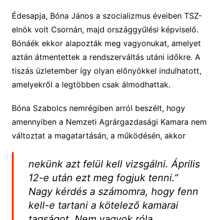
Édesapja, Bóna János a szocializmus éveiben TSZ-
elnök volt Csornán, majd országgyűlési képviselő.
Bónáék ekkor alapozták meg vagyonukat, amelyet
aztán átmentettek a rendszerváltás utáni időkre. A
tiszás üzletember így olyan előnyökkel indulhatott,
amelyekről a legtöbben csak álmodhattak.
Bóna Szabolcs nemrégiben arról beszélt, hogy
amennyiben a Nemzeti Agrárgazdasági Kamara nem
változtat a magatartásán, a működésén, akkor
nekünk azt felül kell vizsgálni. Április
12-e után ezt meg fogjuk tenni.”
Nagy kérdés a számomra, hogy fenn
kell-e tartani a kötelező kamarai
tagságot. Nem vagyok róla