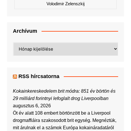
Volodimir Zelenszkij
Archívum
Archívum
RSS hírcsatorna
Kokainkereskedelem brit módra: 851 év börtön és
29 milliárd forintnyi lefoglalt drog Liverpoolban
augusztus 6, 2026
Öt év alatt 108 embert börtönzött be a Liverpool
drogmaffiáira szakosodott brit egység. Megnéztük,
mit árulnak el a számok Európa kokaináradatáról