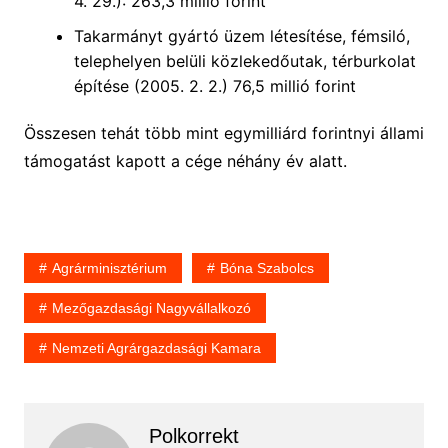
4. 29.): 263,3 millió forint
Takarmányt gyártó üzem létesítése, fémsiló,
telephelyen belüli közlekedőutak, térburkolat
építése (2005. 2. 2.) 76,5 millió forint
Összesen tehát több mint egymilliárd forintnyi állami
támogatást kapott a cége néhány év alatt.
Agrárminisztérium
Bóna Szabolcs
Mezőgazdasági Nagyvállalkozó
Nemzeti Agrárgazdasági Kamara
Polkorrekt