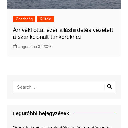
Gazdaság
Külföld
Árnyékflotta: ezer álláshirdetés vezetett
a szankcionált tankerekhez
augusztus 3, 2026
Legutóbbi bejegyzések
Orosz turizmus a szakadék szélén: dróntámadás,