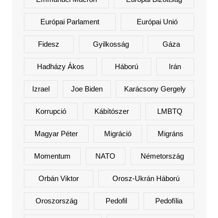
Európai Parlament
Európai Unió
Fidesz
Gyilkosság
Gáza
Hadházy Ákos
Háború
Irán
Izrael
Joe Biden
Karácsony Gergely
Korrupció
Kábítószer
LMBTQ
Magyar Péter
Migráció
Migráns
Momentum
NATO
Németország
Orbán Viktor
Orosz-Ukrán Háború
Oroszország
Pedofil
Pedofília