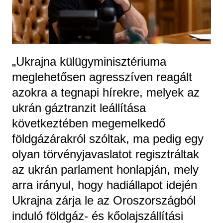
„Ukrajna külügyminisztériuma
meglehetősen agresszíven reagált
azokra a tegnapi hírekre, melyek az
ukrán gáztranzit leállítása
következtében megemelkedő
földgázárakról szóltak, ma pedig egy
olyan törvényjavaslatot regisztráltak
az ukrán parlament honlapján, mely
arra irányul, hogy hadiállapot idején
Ukrajna zárja le az Oroszországból
induló földgáz- és kőolajszállítási