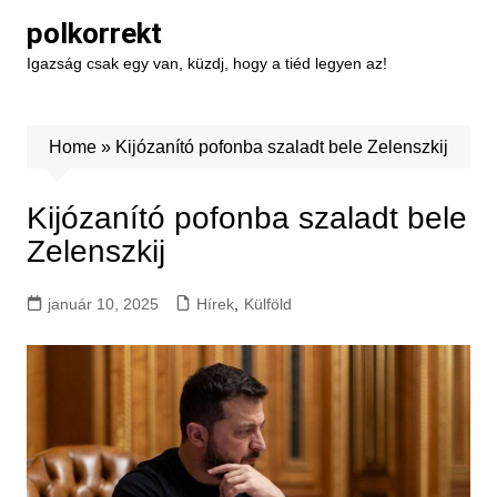
Skip
polkorrekt
to
Igazság csak egy van, küzdj, hogy a tiéd legyen az!
content
Home
»
Kijózanító pofonba szaladt bele Zelenszkij
Kijózanító pofonba szaladt bele
Zelenszkij
január 10, 2025
Hírek
,
Külföld