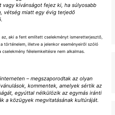
 vagy kívánságot fejez ki, ha súlyosabb
 vétség miatt egy évig terjedő
.
az, aki a fent említett cselekményt ismeretterjesztő,
 történelem, illetve a jelenkor eseményeiről szóló
y a cselekmény félelemkeltésre nem alkalmas.
 interneten – megszaporodtak az olyan
lvánulások, kommentek, amelyek sértik az
ágát, egyúttal nélkülözik az egymás iránti
ják a közügyek megvitatásának kultúráját.