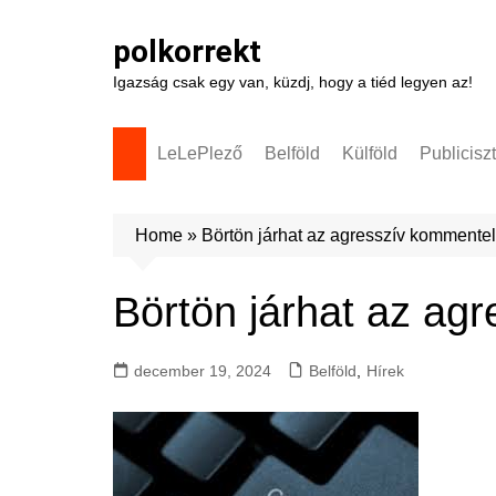
Skip
to
polkorrekt
content
Igazság csak egy van, küzdj, hogy a tiéd legyen az!
LeLePlező
Belföld
Külföld
Publicisz
Home
»
Börtön járhat az agresszív kommentel
Börtön járhat az ag
december 19, 2024
Belföld
,
Hírek