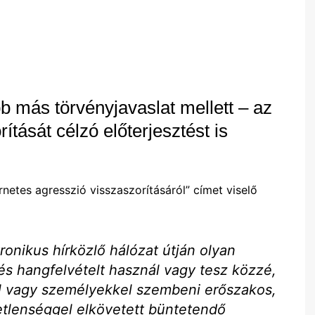
 más törvényjavaslat mellett – az
ítását célzó előterjesztést is
etes agresszió visszaszorításáról” címet viselő
ronikus hírközlő hálózat útján olyan
 és hangfelvételt használ vagy tesz közzé,
l vagy személyekkel szembeni erőszakos,
etlenséggel elkövetett büntetendő