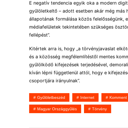
E negatív tendencia egyik oka a modern digitá
gyűlöletkeltő – adott esetben akár még más 
állapotának formálása közös felelősségünk, e
médiafelületek tekintetében szükséges ösztön
fellépést”.
Kitértek arra is, hogy „a törvényjavaslat elkö
és a közösség megfélemlítéstől mentes kommu
gyűlölködő kifejezések terjedésével, demoral
kíván lépni függetlenül attól, hogy e kifeje
csoportjára irányulnak”.
Gyűlöletbeszéd
Internet
Komment
Magyar Országgyűlés
Törvény