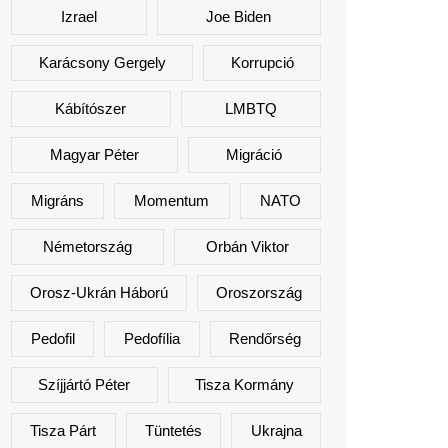
Izrael
Joe Biden
Karácsony Gergely
Korrupció
Kábítószer
LMBTQ
Magyar Péter
Migráció
Migráns
Momentum
NATO
Németország
Orbán Viktor
Orosz-Ukrán Háború
Oroszország
Pedofil
Pedofília
Rendőrség
Szíjjártó Péter
Tisza Kormány
Tisza Párt
Tüntetés
Ukrajna