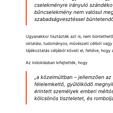
cselekményre irányuló szándékot
bűncselekmény nem valósul meg,
szabadságvesztéssel büntetendő
Ugyanakkor tisztázták azt is, nem büntethető 
oktatási, tudományos, művészeti célból vagy a
tájékoztatás céljából követi el, feltéve, hog
Az indoklásban kifejtették, hogy
„a közelmúltban – jellemzően az
félelemkeltő, gyűlölködő megnyi
érintett személyek emberi méltós
kölcsönös tiszteletet, és rombol