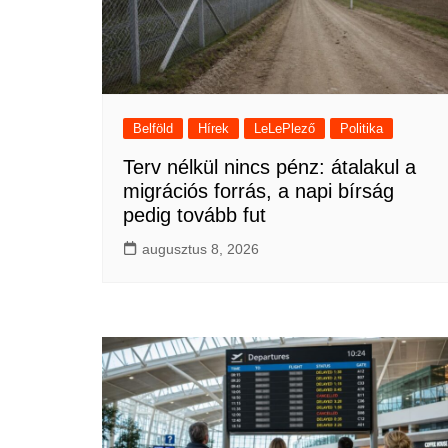
Belföld
Hírek
LeLePlező
Politika
Terv nélkül nincs pénz: átalakul a
migrációs forrás, a napi bírság
pedig tovább fut
augusztus 8, 2026