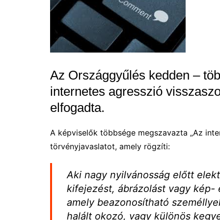
Az Országgyűlés kedden – több
internetes agresszió visszaszor
elfogadta.
A képviselők többsége megszavazta „Az intern
törvényjavaslatot, amely rögzíti:
Aki nagy nyilvánosság előtt elekt
kifejezést, ábrázolást vagy kép-
amely beazonosítható személlye
halált okozó, vagy különös kegy