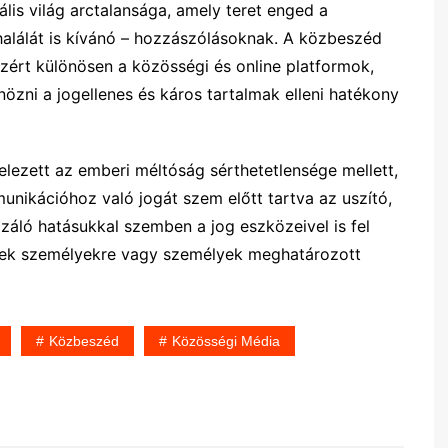
lis világ arctalansága, amely teret enged a
halálát is kívánó – hozzászólásoknak. A közbeszéd
zért különösen a közösségi és online platformok,
özni a jogellenes és káros tartalmak elleni hatékony
telezett az emberi méltóság sérthetetlensége mellett,
nikációhoz való jogát szem előtt tartva az uszító,
izáló hatásukkal szemben a jog eszközeivel is fel
zések személyekre vagy személyek meghatározott
Közbeszéd
Közösségi Média