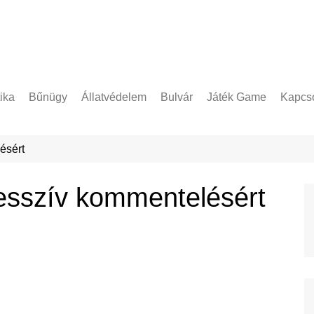
tika
Bűnügy
Állatvédelem
Bulvár
Játék Game
Kapcso
Adatke
ésért
resszív kommentelésért