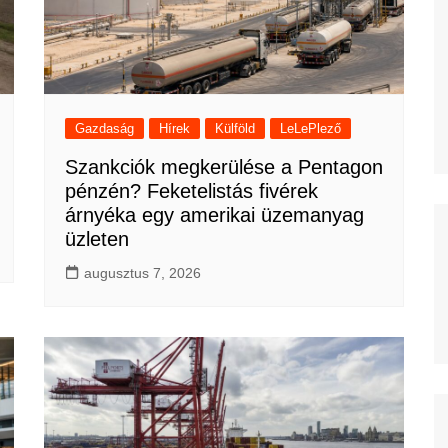
Gazdaság
Hírek
Külföld
LeLePlező
Szankciók megkerülése a Pentagon
pénzén? Feketelistás fivérek
árnyéka egy amerikai üzemanyag
üzleten
augusztus 7, 2026