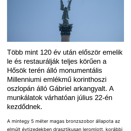
Több mint 120 év után először emelik
le és restaurálják teljes körűen a
Hősök terén álló monumentális
Millenniumi emlékmű korinthoszi
oszlopán álló Gábriel arkangyalt. A
munkálatok várhatóan július 22-én
kezdődnek.
A mintegy 5 méter magas bronzszobor állapota az
elmúlt évtizedekben drasztikusan leromlott, korábbi