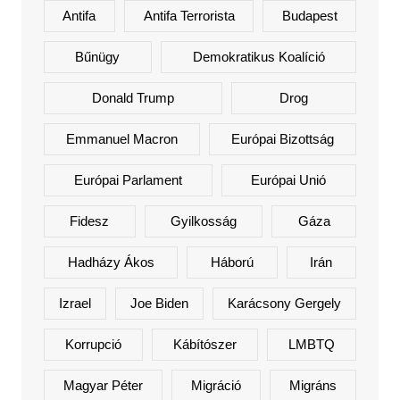
Antifa
Antifa Terrorista
Budapest
Bűnügy
Demokratikus Koalíció
Donald Trump
Drog
Emmanuel Macron
Európai Bizottság
Európai Parlament
Európai Unió
Fidesz
Gyilkosság
Gáza
Hadházy Ákos
Háború
Irán
Izrael
Joe Biden
Karácsony Gergely
Korrupció
Kábítószer
LMBTQ
Magyar Péter
Migráció
Migráns