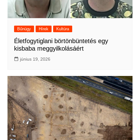
Bűnügy
Hírek
Kultúra
Életfogytiglani börtönbüntetés egy
kisbaba meggyilkolásáért
június 19, 2026