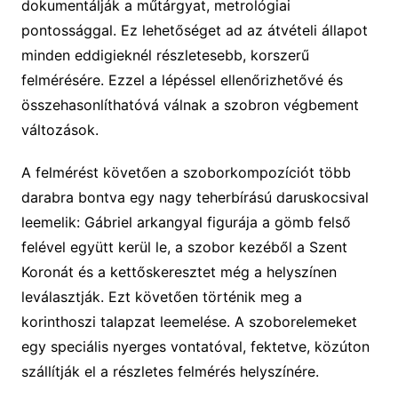
dokumentálják a műtárgyat, metrológiai
pontossággal. Ez lehetőséget ad az átvételi állapot
minden eddigieknél részletesebb, korszerű
felmérésére. Ezzel a lépéssel ellenőrizhetővé és
összehasonlíthatóvá válnak a szobron végbement
változások.
A felmérést követően a szoborkompozíciót több
darabra bontva egy nagy teherbírású daruskocsival
leemelik: Gábriel arkangyal figurája a gömb felső
felével együtt kerül le, a szobor kezéből a Szent
Koronát és a kettőskeresztet még a helyszínen
leválasztják. Ezt követően történik meg a
korinthoszi talapzat leemelése. A szoborelemeket
egy speciális nyerges vontatóval, fektetve, közúton
szállítják el a részletes felmérés helyszínére.