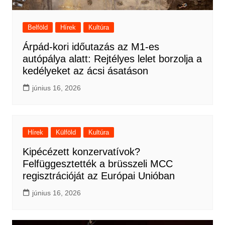
Belföld
Hírek
Kultúra
Árpád-kori időutazás az M1-es
autópálya alatt: Rejtélyes lelet borzolja a
kedélyeket az ácsi ásatáson
június 16, 2026
Hírek
Külföld
Kultúra
Kipécézett konzervatívok?
Felfüggesztették a brüsszeli MCC
regisztrációját az Európai Unióban
június 16, 2026