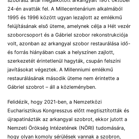
szobrász által megalkotott arkangyalt 1901. október
24-én avatták fel. A Millecentenárium alkalmából
1995 és 1996 között ugyan lezajlott az emlékmű
felújításának első üteme, amelynek célja a Hét vezér
szoborcsoport és a Gábriel szobor rekonstrukciója
volt, azonban az arkangyal szobor restaurálása idő-
és forrás hiányában csak a helyszínen zajlott,
szerkezetét érintetlenül hagyták, csupán felszíni
javításokat végeztek. A Millenniumi emlékmű
restaurálásának második üteme nem érintette a
Gábriel szobrot – áll a közleményben.
Felidézik, hogy 2021-ben, a Nemzetközi
Eucharisztikus Kongresszus előtt megtisztították és
újrapatinázták az arkangyal szobrot, ekkor jutott a
Nemzeti Örökség Intézetének (NÖRI) tudomására,
hogy olyan komoly sérülések vannak a szobron,