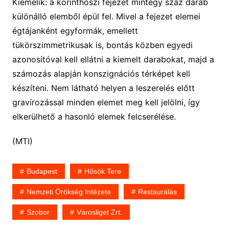
Kiemelik: a korinthoszi fejezet mintegy száz darab
különálló elemből épül fel. Mivel a fejezet elemei
égtájanként egyformák, emellett
tükörszimmetrikusak is, bontás közben egyedi
azonosítóval kell ellátni a kiemelt darabokat, majd a
számozás alapján konszignációs térképet kell
készíteni. Nem látható helyen a leszerelés előtt
gravírozással minden elemet meg kell jelölni, így
elkerülhető a hasonló elemek felcserélése.
(MTI)
Budapest
Hősök Tere
Nemzeti Örökség Intézete
Restaurálás
Szobor
Városliget Zrt.