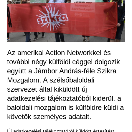
Az amerikai Action Networkkel és
további négy külföldi céggel dolgozik
együtt a Jámbor András-féle Szikra
Mozgalom. A szélsőbaloldali
szervezet által kiküldött új
adatkezelési tájékoztatóból kiderül, a
baloldali mozgalom is külföldre küldi a
követők személyes adatait.
Új adatkezelési tájékoztatóról küldött értesítést