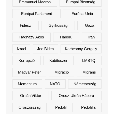
Emmanuel Macron
Európai Bizottság
Európai Parlament
Európai Unió
Fidesz
Gyilkosság
Gáza
Hadházy Ákos
Háború
Irán
Izrael
Joe Biden
Karácsony Gergely
Korrupció
Kábítószer
LMBTQ
Magyar Péter
Migráció
Migráns
Momentum
NATO
Németország
Orbán Viktor
Orosz-Ukrán Háború
Oroszország
Pedofil
Pedofília