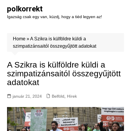
Skip
polkorrekt
to
Igazság csak egy van, küzdj, hogy a tiéd legyen az!
content
Home
»
A Szikra is külföldre küldi a
szimpatizánsaitól összegyűjtött adatokat
A Szikra is külföldre küldi a
szimpatizánsaitól összegyűjtött
adatokat
január 21, 2024
Belföld
,
Hírek