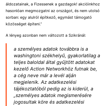
áldozatainak, a Fizessenek a gazdagok! akcióinkhoz
hasonlóan megmozgatni az országot, és nem utolsó
sorban: egy alulról építkező, egymást támogató
közösséget építeni.”
A lényeg azonban nem változott a Szikránál:
a személyes adatok továbbra is a
washingtoni székhelyű, gyakorlatilag a
teljes baloldal által gyűjtött adatokat
kezelő Action Networkhöz futnak be,
a cég neve már a levél alján
megjelenik. Az adatkezelési
tájékoztatóból pedig az is kiderül, a
„személyes adatok megismerésére
jogosultak köre és adatkezelési