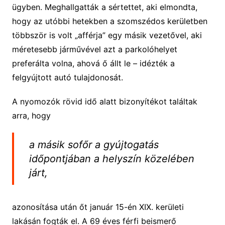
ügyben. Meghallgatták a sértettet, aki elmondta,
hogy az utóbbi hetekben a szomszédos kerületben
többször is volt „afférja” egy másik vezetővel, aki
méretesebb járművével azt a parkolóhelyet
preferálta volna, ahová ő állt le – idézték a
felgyújtott autó tulajdonosát.
A nyomozók rövid idő alatt bizonyítékot találtak
arra, hogy
a másik sofőr a gyújtogatás
időpontjában a helyszín közelében
járt,
azonosítása után őt január 15-én XIX. kerületi
lakásán fogták el. A 69 éves férfi beismerő