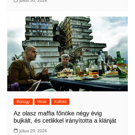
július 30, 2026
Bűnügy
Hírek
Külföld
Az olasz maffia főnöke négy évig
bujkált, és cetlikkel irányította a klánját
július 29, 2026