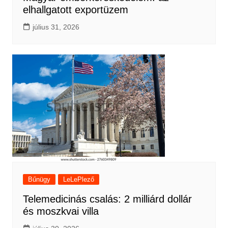
elhallgatott exportüzem
július 31, 2026
Bűnügy
LeLePlező
Telemedicinás csalás: 2 milliárd dollár
és moszkvai villa