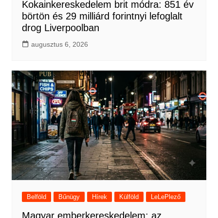
Kokainkereskedelem brit módra: 851 év
börtön és 29 milliárd forintnyi lefoglalt
drog Liverpoolban
augusztus 6, 2026
Belföld
Bűnügy
Hírek
Külföld
LeLePlező
Magyar emberkereskedelem: az