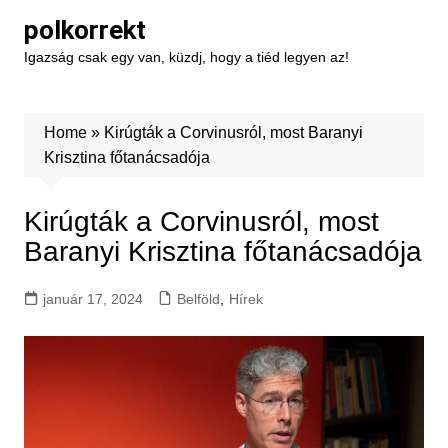
Skip
polkorrekt
to
Igazság csak egy van, küzdj, hogy a tiéd legyen az!
content
Home
»
Kirúgták a Corvinusról, most Baranyi
Krisztina főtanácsadója
Kirúgták a Corvinusról, most
Baranyi Krisztina főtanácsadója
január 17, 2024
Belföld
,
Hírek