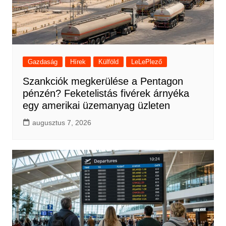
Gazdaság
Hírek
Külföld
LeLePlező
Szankciók megkerülése a Pentagon
pénzén? Feketelistás fivérek árnyéka
egy amerikai üzemanyag üzleten
augusztus 7, 2026