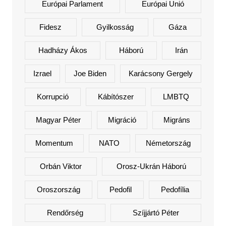
Európai Parlament
Európai Unió
Fidesz
Gyilkosság
Gáza
Hadházy Ákos
Háború
Irán
Izrael
Joe Biden
Karácsony Gergely
Korrupció
Kábítószer
LMBTQ
Magyar Péter
Migráció
Migráns
Momentum
NATO
Németország
Orbán Viktor
Orosz-Ukrán Háború
Oroszország
Pedofil
Pedofília
Rendőrség
Szíjjártó Péter