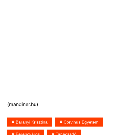
(mandiner.hu)
Baranyi Krisztina
Corvinus Egyetem
Ferencváros
Tanácsadó