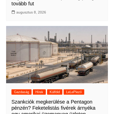
tovább fut
augusztus 8, 2026
Gazdaság
Hírek
Külföld
LeLePlező
Szankciók megkerülése a Pentagon
pénzén? Feketelistás fivérek árnyéka
egy amerikai üzemanyag üzleten