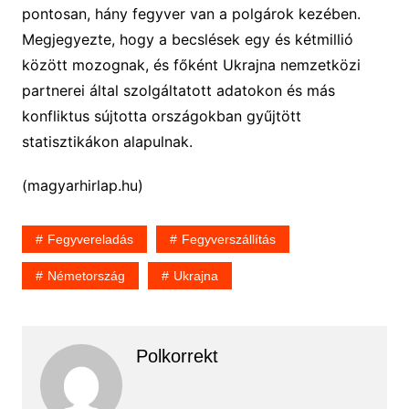
pontosan, hány fegyver van a polgárok kezében.
Megjegyezte, hogy a becslések egy és kétmillió
között mozognak, és főként Ukrajna nemzetközi
partnerei által szolgáltatott adatokon és más
konfliktus sújtotta országokban gyűjtött
statisztikákon alapulnak.
(magyarhirlap.hu)
Fegyvereladás
Fegyverszállítás
Németország
Ukrajna
Polkorrekt