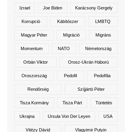
Izrael
Joe Biden
Karácsony Gergely
Korrupció
Kábítószer
LMBTQ
Magyar Péter
Migráció
Migráns
Momentum
NATO
Németország
Orbán Viktor
Orosz-Ukrán Háború
Oroszország
Pedofil
Pedofília
Rendőrség
Szíjjártó Péter
Tisza Kormány
Tisza Párt
Tüntetés
Ukrajna
Ursula Von Der Leyen
USA
Vitézy Dávid
Vlagyimir Putyin