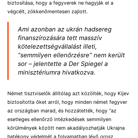
biztosítása, hogy a fegyverek ne hagyják el a
végcélt, zökkenőmentesen zajlott.
Ami azonban az ukrán hadsereg
finanszírozására tett masszív
kötelezettségvállalást illeti,
“semmilyen ellenőrzésre” nem került
sor – jelentette a Der Spiegel a
minisztériumra hivatkozva.
Német tisztviselők állítólag azt közölték, hogy Kijev
biztosította őket arról, hogy minden német fegyver
az országban marad, és hozzátették, hogy “az
esetleges ellenőrző intézkedések semmilyen
körülmények között nem akadályozhatják Ukrajna
hatékony védelmét a folyamatban lévő orosz