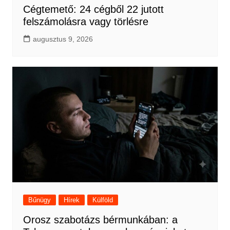
Cégtemető: 24 cégből 22 jutott
felszámolásra vagy törlésre
augusztus 9, 2026
Bűnügy
Hírek
Külföld
Orosz szabotázs bérmunkában: a