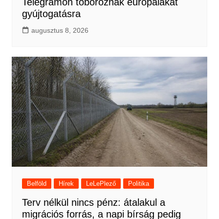
Telegramon toboroznak európaiakat
gyújtogatásra
augusztus 8, 2026
Belföld
Hírek
LeLePlező
Politika
Terv nélkül nincs pénz: átalakul a
migrációs forrás, a napi bírság pedig