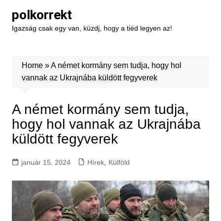
Skip
polkorrekt
to
Igazság csak egy van, küzdj, hogy a tiéd legyen az!
content
Home
»
A német kormány sem tudja, hogy hol
vannak az Ukrajnába küldött fegyverek
A német kormány sem tudja,
hogy hol vannak az Ukrajnába
küldött fegyverek
január 15, 2024
Hírek
,
Külföld