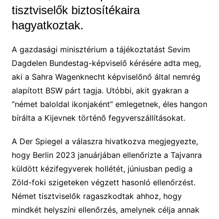
tisztviselők biztosítékaira
hagyatkoztak.
A gazdasági minisztérium a tájékoztatást Sevim
Dagdelen Bundestag-képviselő kérésére adta meg,
aki a Sahra Wagenknecht képviselőnő által nemrég
alapított BSW párt tagja. Utóbbi, akit gyakran a
“német baloldal ikonjaként” emlegetnek, éles hangon
bírálta a Kijevnek történő fegyverszállításokat.
A Der Spiegel a válaszra hivatkozva megjegyezte,
hogy Berlin 2023 januárjában ellenőrizte a Tajvanra
küldött kézifegyverek hollétét, júniusban pedig a
Zöld-foki szigeteken végzett hasonló ellenőrzést.
Német tisztviselők ragaszkodtak ahhoz, hogy
mindkét helyszíni ellenőrzés, amelynek célja annak