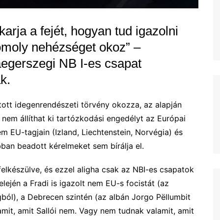
arja a fejét, hogyan tud igazolni
omoly nehézséget okoz” –
laegerszegi NB I-es csapat
k.
tt idegenrendészeti törvény okozza, az alapján
 nem állíthat ki tartózkodási engedélyt az Európai
m EU-tagjain (Izland, Liechtenstein, Norvégia) és
bban beadott kérelmeket sem bírálja el.
 felkészülve, és ezzel aligha csak az NBI-es csapatok
lején a Fradi is igazolt nem EU-s focistát (az
ból), a Debrecen szintén (az albán Jorgo Pëllumbit
mit, amit Sallói nem. Vagy nem tudnak valamit, amit