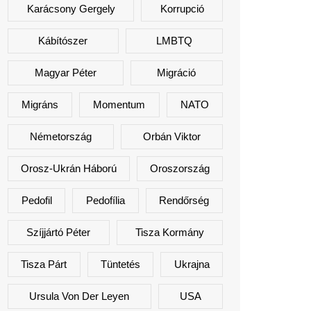
Karácsony Gergely
Korrupció
Kábítószer
LMBTQ
Magyar Péter
Migráció
Migráns
Momentum
NATO
Németország
Orbán Viktor
Orosz-Ukrán Háború
Oroszország
Pedofil
Pedofília
Rendőrség
Szíjjártó Péter
Tisza Kormány
Tisza Párt
Tüntetés
Ukrajna
Ursula Von Der Leyen
USA