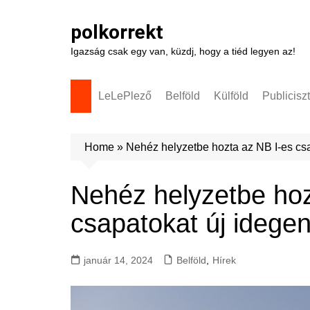
Skip
to
polkorrekt
content
Igazság csak egy van, küzdj, hogy a tiéd legyen az!
LeLePlező
Belföld
Külföld
Publicisz
Home
»
Nehéz helyzetbe hozta az NB I-es csa
Nehéz helyzetbe hoz
csapatokat új idege
január 14, 2024
Belföld
,
Hírek