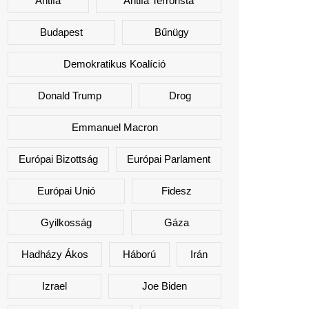
Antifa
Antifa Terrorista
Budapest
Bűnügy
Demokratikus Koalíció
Donald Trump
Drog
Emmanuel Macron
Európai Bizottság
Európai Parlament
Európai Unió
Fidesz
Gyilkosság
Gáza
Hadházy Ákos
Háború
Irán
Izrael
Joe Biden