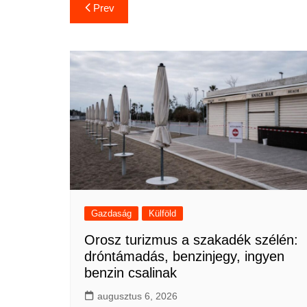
Bejegyzés
Prev
navigáció
Gazdaság
Külföld
Orosz turizmus a szakadék szélén:
dróntámadás, benzinjegy, ingyen
benzin csalinak
augusztus 6, 2026