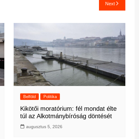
Next
Belföld
Politika
Kikötői moratórium: fél mondat élte
túl az Alkotmánybíróság döntését
augusztus 5, 2026