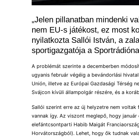
„Jelen pillanatban mindenki vak
nem EU-s játékost, ez most k
nyilatkozta Sallói István, a za
sportigazgatója a Sportrádióna
A problémát szerinte a decemberben módosíto
ugyanis február végéig a bevándorlási hivatal
Unión, illetve az Európai Gazdasági Térség ne
Svájcon kívüli állampolgár részére, és a korá
Sallói szerint erre az új helyzetre nem voltak
vannak így. Az viszont meglepő, hogy január e
elefántcsontparti Habib Maigát Franciaország
Horvátországból). Lehet, hogy ők tudnak vala