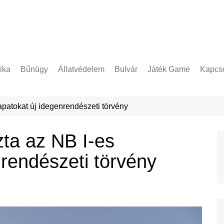
tika
Bűnügy
Állatvédelem
Bulvár
Játék Game
Kapcso
Adatke
patokat új idegenrendészeti törvény
ta az NB I-es
nrendészeti törvény