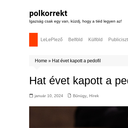
Skip
to
polkorrekt
content
Igazság csak egy van, küzdj, hogy a tiéd legyen az!
LeLePlező
Belföld
Külföld
Publicisz
Home
»
Hat évet kapott a pedofil
Hat évet kapott a ped
január 10, 2024
Bűnügy
,
Hírek