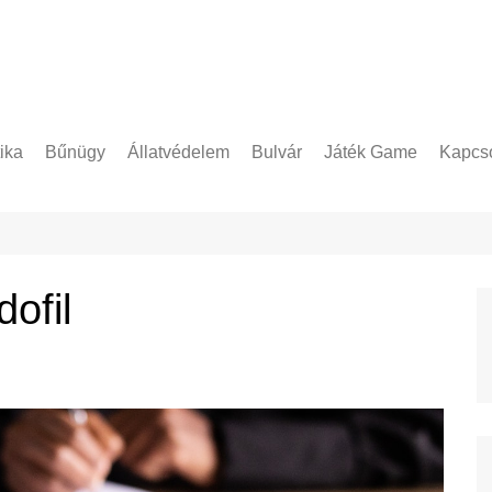
tika
Bűnügy
Állatvédelem
Bulvár
Játék Game
Kapcso
Adatke
ofil