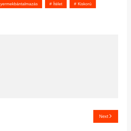
yermekbántalmazás
Ítélet
Kiskorú
Next