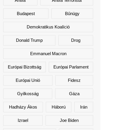
Antifa
Antifa Terrorista
Budapest
Bűnügy
Demokratikus Koalíció
Donald Trump
Drog
Emmanuel Macron
Európai Bizottság
Európai Parlament
Európai Unió
Fidesz
Gyilkosság
Gáza
Hadházy Ákos
Háború
Irán
Izrael
Joe Biden