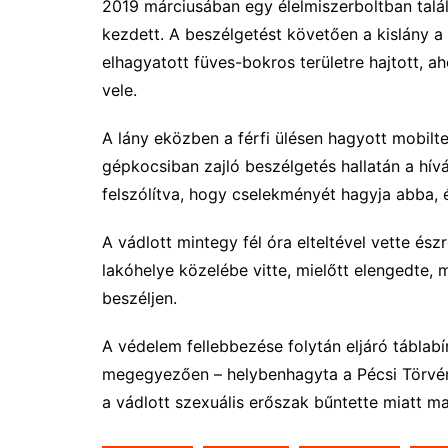
2019 márciusában egy élelmiszerboltban találk
kezdett. A beszélgetést követően a kislány a
elhagyatott füves-bokros területre hajtott, a
vele.
A lány eközben a férfi ülésen hagyott mobiltel
gépkocsiban zajló beszélgetés hallatán a hív
felszólítva, hogy cselekményét hagyja abba, 
A vádlott mintegy fél óra elteltével vette és
lakóhelye közelébe vitte, mielőtt elengedte, 
beszéljen.
A védelem fellebbezése folytán eljáró táblab
megegyezően – helybenhagyta a Pécsi Törvén
a vádlott szexuális erőszak bűntette miatt mar