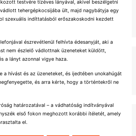
ozott testvére tízéves lányával, akivel beszélgetni
 vádlott tehergépkocsijába ült, majd nagybátyja egy
hol szexuális indíttatásból erőszakoskodni kezdett
efonjával észrevétlenül felhívta édesanyját, aki a
ást nem észlelő vádlottnak üzeneteket küldött,
és a lányt azonnal vigye haza.
zre a hívást és az üzeneteket, és ijedtében unokahúgát
megfenyegette, és arra kérte, hogy a történtekről ne
íróság határozatával – a vádhatóság indítványával
yszék első fokon meghozott korábbi ítéletét, amely
asztalta el.