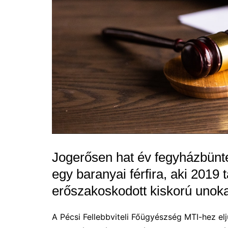
Jogerősen hat év fegyházbüntet
egy baranyai férfira, aki 2019 
erőszakoskodott kiskorú unok
A Pécsi Fellebbviteli Főügyészség MTI-hez elj