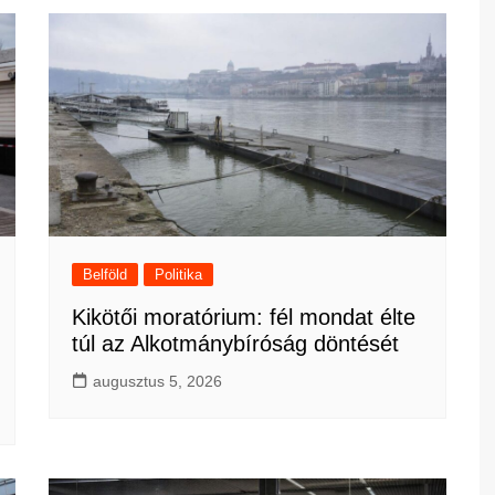
Belföld
Politika
Kikötői moratórium: fél mondat élte
túl az Alkotmánybíróság döntését
augusztus 5, 2026