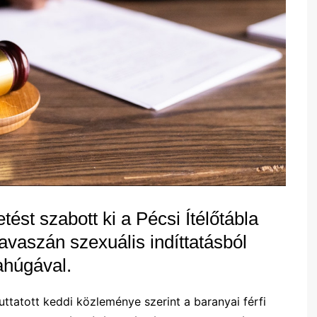
ést szabott ki a Pécsi Ítélőtábla
tavaszán szexuális indíttatásból
ahúgával.
uttatott keddi közleménye szerint a baranyai férfi