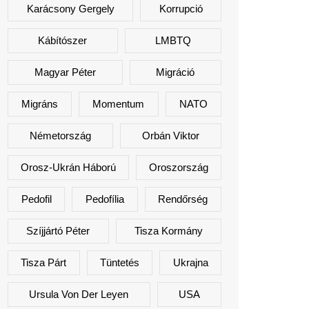
Karácsony Gergely
Korrupció
Kábítószer
LMBTQ
Magyar Péter
Migráció
Migráns
Momentum
NATO
Németország
Orbán Viktor
Orosz-Ukrán Háború
Oroszország
Pedofil
Pedofília
Rendőrség
Szíjjártó Péter
Tisza Kormány
Tisza Párt
Tüntetés
Ukrajna
Ursula Von Der Leyen
USA