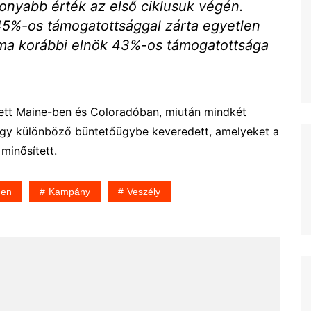
sonyabb érték az első ciklusuk végén.
5%-os támogatottsággal zárta egyetlen
bama korábbi elnök 43%-os támogatottsága
ett Maine-ben és Coloradóban, miután mindkét
égy különböző büntetőügybe keveredett, amelyeket a
minősített.
den
Kampány
Veszély