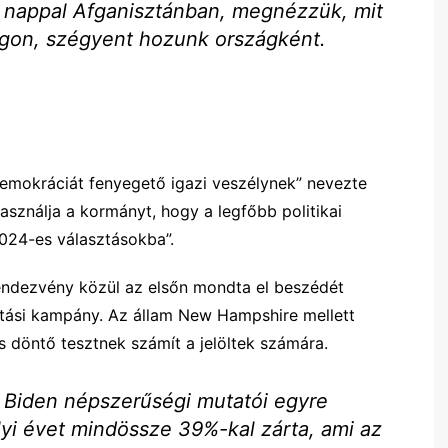
ű nappal Afganisztánban, megnézzük, mit
lágon, szégyent hozunk országként.
emokráciát fenyegető igazi veszélynek” nevezte
asználja a kormányt, hogy a legfőbb politikai
2024-es választásokba”.
rendezvény közül az elsőn mondta el beszédét
ztási kampány. Az állam New Hampshire mellett
s döntő tesztnek számít a jelöltek számára.
 Biden népszerűségi mutatói egyre
alyi évet mindössze 39%-kal zárta, ami az