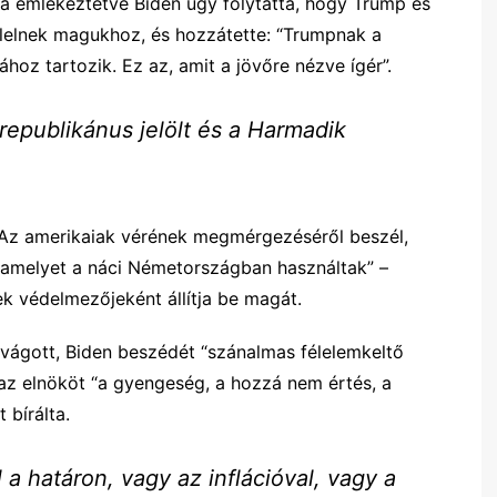
ra emlékeztetve Biden úgy folytatta, hogy Trump és
ölelnek magukhoz, és hozzátette: “Trumpnak a
oz tartozik. Ez az, amit a jövőre nézve ígér”.
republikánus jelölt és a Harmadik
. Az amerikaiak vérének megmérgezéséről beszél,
 amelyet a náci Németországban használtak” –
ek védelmezőjeként állítja be magát.
avágott, Biden beszédét “szánalmas félelemkeltő
 elnököt “a gyengeség, a hozzá nem értés, a
 bírálta.
a határon, vagy az inflációval, vagy a