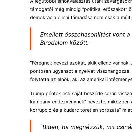
A legutóbbi elnökválasztás utáni zavargások
támogatói még mindig “politikai erőszakot” 
demokrácia elleni támadása nem csak a múltjáh
Emellett összehasonlítást vont a 
Birodalom között.
“Féregnek nevezi azokat, akik ellene vannak
pontosan ugyanazt a nyelvet visszhangozza,
folytatta az elnök, aki az amerikai intézmény
Trump péntek esti saját beszéde során vissz
kampányrendezvénynek” nevezte, miközben az
korrupció és a kudarc töretlen sorozata” miatt
“Biden, ha megnézzük, mit csinál 