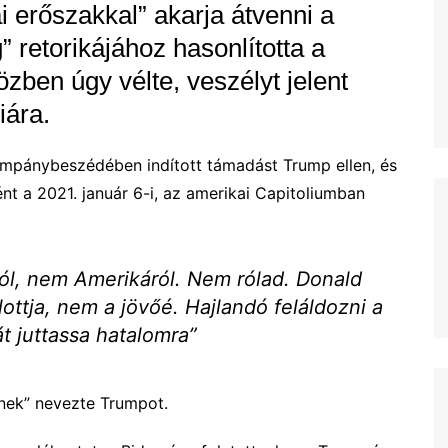
i erőszakkal” akarja átvenni a
 retorikájához hasonlította a
özben úgy vélte, veszélyt jelent
iára.
ampánybeszédében indított támadást Trump ellen, és
t a 2021. január 6-i, az amerikai Capitoliumban
l, nem Amerikáról. Nem rólad. Donald
ttja, nem a jövőé. Hajlandó feláldozni a
t juttassa hatalomra”
nek” nevezte Trumpot.