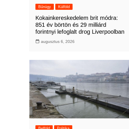
Bűnügy
Külföld
Kokainkereskedelem brit módra:
851 év börtön és 29 milliárd
forintnyi lefoglalt drog Liverpoolban
augusztus 6, 2026
Belföld
Politika