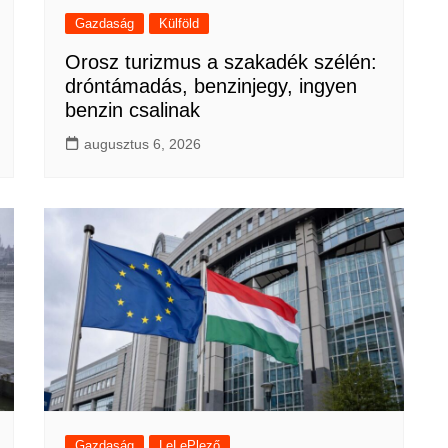
Gazdaság
Külföld
Orosz turizmus a szakadék szélén:
dróntámadás, benzinjegy, ingyen
benzin csalinak
augusztus 6, 2026
Gazdaság
LeLePlező