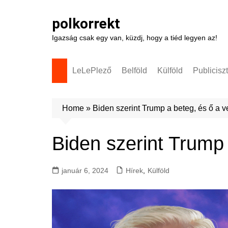
Skip
to
polkorrekt
content
Igazság csak egy van, küzdj, hogy a tiéd legyen az!
LeLePlező
Belföld
Külföld
Publicisz
Home
»
Biden szerint Trump a beteg, és ő a v
Biden szerint Trump 
január 6, 2024
Hírek
,
Külföld