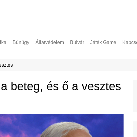
tika
Bűnügy
Állatvédelem
Bulvár
Játék Game
Kapcso
Adatke
esztes
a beteg, és ő a vesztes