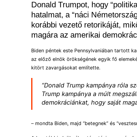
Donald Trumpot, hogy “politika
hatalmat, a “náci Németország”
korábbi vezető retorikáját, mik
magára az amerikai demokrác
Biden péntek este Pennsylvaniában tartott k
az előző elnök örökségének egyik fő elemekén
kitört zavargásokat említette.
“Donald Trump kampánya róla szó
Trump kampánya a múlt megszállo
demokráciánkat, hogy saját magá
– mondta Biden, majd “betegnek” és “vesztes