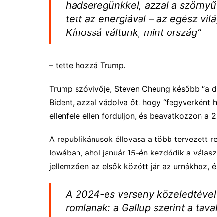
hadseregünkkel, azzal a szörny
tett az energiával – az egész vi
Kínossá váltunk, mint ország”
– tette hozzá Trump.
Trump szóvivője, Steven Cheung később “a d
Bident, azzal vádolva őt, hogy “fegyverként h
ellenfele ellen forduljon, és beavatkozzon a 
A republikánusok éllovasa a több tervezett 
Iowában, ahol január 15-én kezdődik a válas
jellemzően az elsők között jár az urnákhoz, é
A 2024-es verseny közeledtével
romlanak: a Gallup szerint a tav