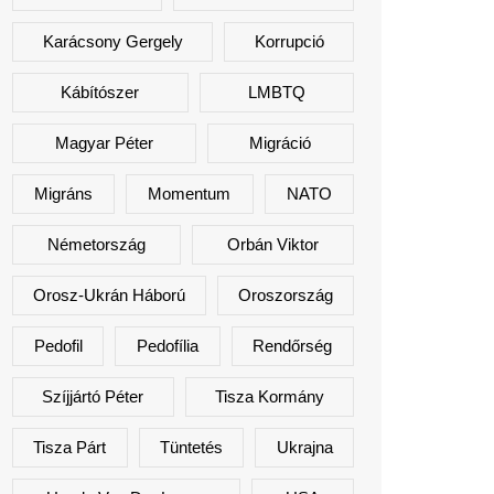
Karácsony Gergely
Korrupció
Kábítószer
LMBTQ
Magyar Péter
Migráció
Migráns
Momentum
NATO
Németország
Orbán Viktor
Orosz-Ukrán Háború
Oroszország
Pedofil
Pedofília
Rendőrség
Szíjjártó Péter
Tisza Kormány
Tisza Párt
Tüntetés
Ukrajna