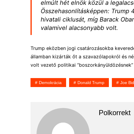
elmúlt hét elnök közül a legalac
Összehasonlításképpen: Trump 4
hivatali ciklusát, míg Barack O
valamivel alacsonyabb volt.
Trump eközben jogi csatározásokba kevered
államban kizárták őt a szavazólapokról és n
volt vezető politikai “boszorkányüldözésnek” 
Demokrácia
Donald Trump
Joe Bi
Polkorrekt