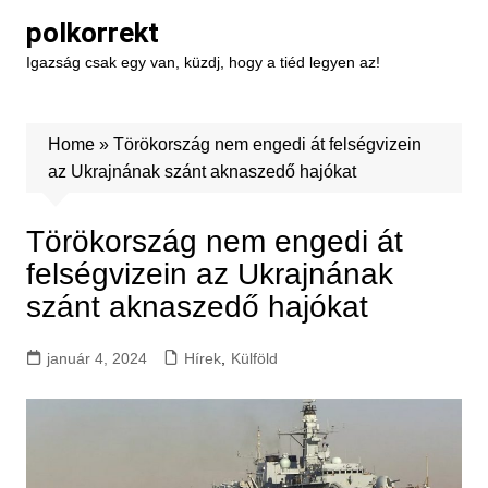
Skip
polkorrekt
to
Igazság csak egy van, küzdj, hogy a tiéd legyen az!
content
Home
»
Törökország nem engedi át felségvizein
az Ukrajnának szánt aknaszedő hajókat
Törökország nem engedi át
felségvizein az Ukrajnának
szánt aknaszedő hajókat
január 4, 2024
Hírek
,
Külföld