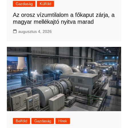
Gazdaság
Külföld
Az orosz vízumtilalom a főkaput zárja, a
magyar mellékajtó nyitva marad
augusztus 4, 2026
Belföld
Gazdaság
Hírek