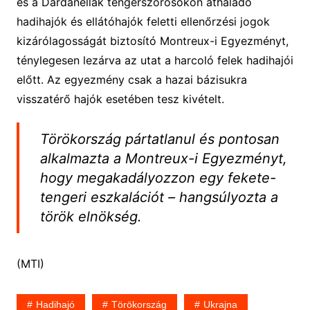
és a Dardanellák tengerszorosokon áthaladó
hadihajók és ellátóhajók feletti ellenőrzési jogok
kizárólagosságát biztosító Montreux-i Egyezményt,
ténylegesen lezárva az utat a harcoló felek hadihajói
előtt. Az egyezmény csak a hazai bázisukra
visszatérő hajók esetében tesz kivételt.
Törökország pártatlanul és pontosan
alkalmazta a Montreux-i Egyezményt,
hogy megakadályozzon egy fekete-
tengeri eszkalációt – hangsúlyozta a
török elnökség.
(MTI)
Hadihajó
Törökország
Ukrajna