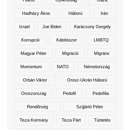
Hadházy Ákos
Háború
Irán
Izrael
Joe Biden
Karácsony Gergely
Korrupció
Kábítószer
LMBTQ
Magyar Péter
Migráció
Migráns
Momentum
NATO
Németország
Orbán Viktor
Orosz-Ukrán Háború
Oroszország
Pedofil
Pedofília
Rendőrség
Szíjjártó Péter
Tisza Kormány
Tisza Párt
Tüntetés