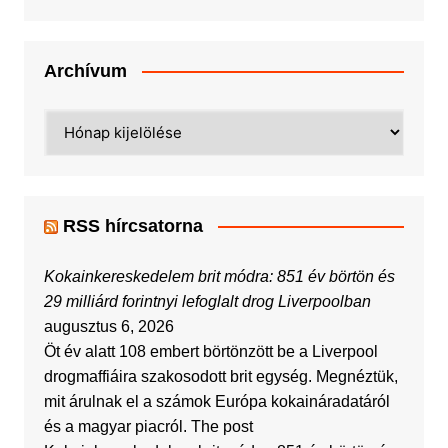
Archívum
Archívum
RSS hírcsatorna
Kokainkereskedelem brit módra: 851 év börtön és
29 milliárd forintnyi lefoglalt drog Liverpoolban
augusztus 6, 2026
Öt év alatt 108 embert börtönzött be a Liverpool
drogmaffiáira szakosodott brit egység. Megnéztük,
mit árulnak el a számok Európa kokaináradatáról
és a magyar piacról. The post