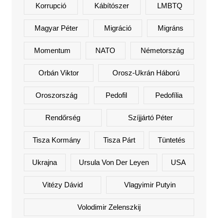
Korrupció
Kábítószer
LMBTQ
Magyar Péter
Migráció
Migráns
Momentum
NATO
Németország
Orbán Viktor
Orosz-Ukrán Háború
Oroszország
Pedofil
Pedofília
Rendőrség
Szíjjártó Péter
Tisza Kormány
Tisza Párt
Tüntetés
Ukrajna
Ursula Von Der Leyen
USA
Vitézy Dávid
Vlagyimir Putyin
Volodimir Zelenszkij