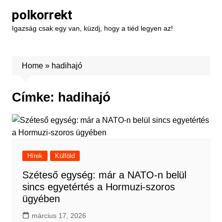
Skip
polkorrekt
to
Igazság csak egy van, küzdj, hogy a tiéd legyen az!
content
Home
»
hadihajó
Címke:
hadihajó
Hírek
Külföld
Széteső egység: már a NATO-n belül
sincs egyetértés a Hormuzi-szoros
ügyében
március 17, 2026