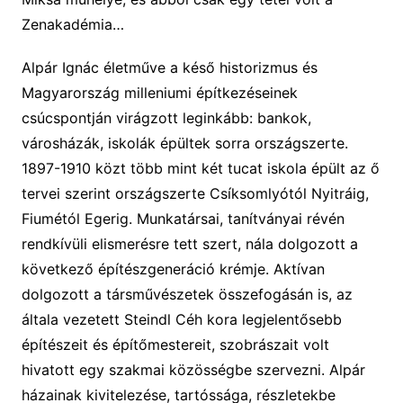
Zenakadémia…
Alpár Ignác életműve a késő historizmus és
Magyarország milleniumi építkezéseinek
csúcspontján virágzott leginkább: bankok,
városházák, iskolák épültek sorra országszerte.
1897-1910 közt több mint két tucat iskola épült az ő
tervei szerint országszerte Csíksomlyótól Nyitráig,
Fiumétól Egerig. Munkatársai, tanítványai révén
rendkívüli elismerésre tett szert, nála dolgozott a
következő építészgeneráció krémje. Aktívan
dolgozott a társművészetek összefogásán is, az
általa vezetett Steindl Céh kora legjelentősebb
építészeit és építőmestereit, szobrászait volt
hivatott egy szakmai közösségbe szervezni. Alpár
házainak kivitelezése, tartóssága, részletekbe