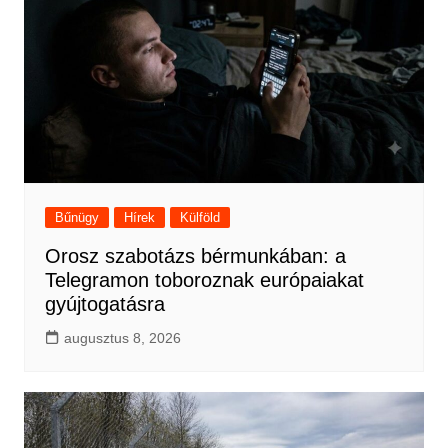
Bűnügy
Hírek
Külföld
Orosz szabotázs bérmunkában: a
Telegramon toboroznak európaiakat
gyújtogatásra
augusztus 8, 2026