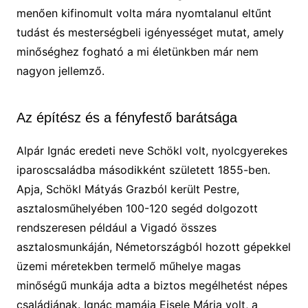
menően kifinomult volta mára nyomtalanul eltűnt
tudást és mesterségbeli igényességet mutat, amely
minőséghez fogható a mi életünkben már nem
nagyon jellemző.
Az építész és a fényfestő barátsága
Alpár Ignác eredeti neve Schökl volt, nyolcgyerekes
iparoscsaládba másodikként született 1855-ben.
Apja, Schökl Mátyás Grazból került Pestre,
asztalosműhelyében 100-120 segéd dolgozott
rendszeresen például a Vigadó összes
asztalosmunkáján, Németországból hozott gépekkel
üzemi méretekben termelő műhelye magas
minőségű munkája adta a biztos megélhetést népes
családjának. Ignác mamája Eisele Mária volt, a