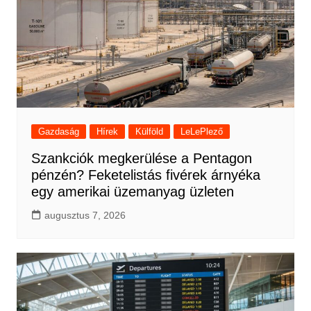
Gazdaság
Hírek
Külföld
LeLePlező
Szankciók megkerülése a Pentagon
pénzén? Feketelistás fivérek árnyéka
egy amerikai üzemanyag üzleten
augusztus 7, 2026