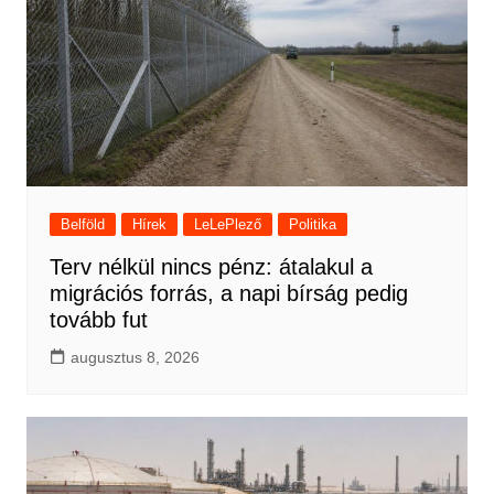
Belföld
Hírek
LeLePlező
Politika
Terv nélkül nincs pénz: átalakul a
migrációs forrás, a napi bírság pedig
tovább fut
augusztus 8, 2026