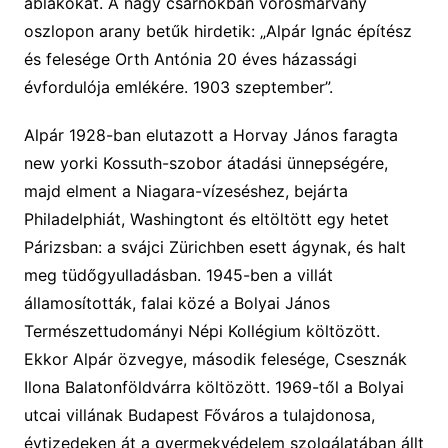
ablakokat. A nagy csarnokban vörösmárvány
oszlopon arany betűk hirdetik: „Alpár Ignác építész
és felesége Orth Antónia 20 éves házassági
évfordulója emlékére. 1903 szeptember”.
Alpár 1928-ban elutazott a Horvay János faragta
new yorki Kossuth-szobor átadási ünnepségére,
majd elment a Niagara-vízeséshez, bejárta
Philadelphiát, Washingtont és eltöltött egy hetet
Párizsban: a svájci Zürichben esett ágynak, és halt
meg tüdőgyulladásban. 1945-ben a villát
államosították, falai közé a Bolyai János
Természettudományi Népi Kollégium költözött.
Ekkor Alpár özvegye, második felesége, Csesznák
Ilona Balatonföldvárra költözött. 1969-től a Bolyai
utcai villának Budapest Főváros a tulajdonosa,
évtizedeken át a gyermekvédelem szolgálatában állt