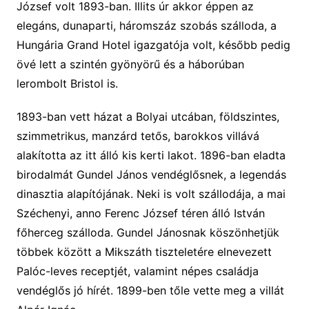
József volt 1893-ban. Illits úr akkor éppen az
elegáns, dunaparti, háromszáz szobás szálloda, a
Hungária Grand Hotel igazgatója volt, később pedig
övé lett a szintén gyönyörű és a háborúban
lerombolt Bristol is.
1893-ban vett házat a Bolyai utcában, földszintes,
szimmetrikus, manzárd tetős, barokkos villává
alakította az itt álló kis kerti lakot. 1896-ban eladta
birodalmát Gundel János vendéglősnek, a legendás
dinasztia alapítójának. Neki is volt szállodája, a mai
Széchenyi, anno Ferenc József téren álló István
főherceg szálloda. Gundel Jánosnak köszönhetjük
többek között a Mikszáth tiszteletére elnevezett
Palóc-leves receptjét, valamint népes családja
vendéglős jó hírét. 1899-ben tőle vette meg a villát