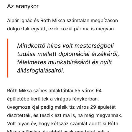
Az aranykor
Alpár Ignác és Róth Miksa számtalan megbízáson
dolgoztak együtt, ezek közül pár ma is megvan.
Mindkettő híres volt mesterségbeli
tudása mellett diplomáciai érzékéről,
félelmetes munkabírásáról és nyílt
állásfoglalásairól.
Róth Miksa színes ablaktáblái 55 város 94
épületébe kerültek a virágos fénykorban,
üvegmozaikjai pedig másik tíz város 29 épületét
díszítették, és teszik ezt ma is, ha még megvannak.
Volt olyan év, hogy kétszáz számlát adott ki Róth
Miksa műhelye, és abból csak egy tétel volt a