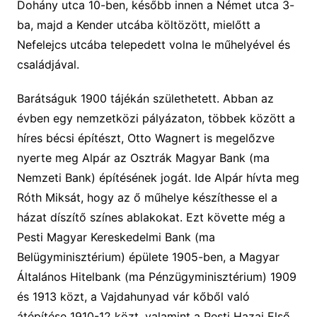
Dohány utca 10-ben, később innen a Német utca 3-
ba, majd a Kender utcába költözött, mielőtt a
Nefelejcs utcába telepedett volna le műhelyével és
családjával.
Barátságuk 1900 tájékán születhetett. Abban az
évben egy nemzetközi pályázaton, többek között a
híres bécsi építészt, Otto Wagnert is megelőzve
nyerte meg Alpár az Osztrák Magyar Bank (ma
Nemzeti Bank) építésének jogát. Ide Alpár hívta meg
Róth Miksát, hogy az ő műhelye készíthesse el a
házat díszítő színes ablakokat. Ezt követte még a
Pesti Magyar Kereskedelmi Bank (ma
Belügyminisztérium) épülete 1905-ben, a Magyar
Általános Hitelbank (ma Pénzügyminisztérium) 1909
és 1913 közt, a Vajdahunyad vár kőből való
átépítése 1910-12 közt, valamint a Pesti Hazai Első