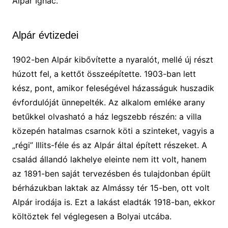
Alpár Ignác.
Alpár évtizedei
1902-ben Alpár kibővítette a nyaralót, mellé új részt
húzott fel, a kettőt összeépítette. 1903-ban lett
kész, pont, amikor feleségével házasságuk huszadik
évfordulóját ünnepelték. Az alkalom emléke arany
betűkkel olvasható a ház legszebb részén: a villa
közepén hatalmas csarnok köti a szinteket, vagyis a
„régi” Illits-féle és az Alpár által épített részeket. A
család állandó lakhelye eleinte nem itt volt, hanem
az 1891-ben saját tervezésben és tulajdonban épült
bérházukban laktak az Almássy tér 15-ben, ott volt
Alpár irodája is. Ezt a lakást eladták 1918-ban, ekkor
költöztek fel véglegesen a Bolyai utcába.