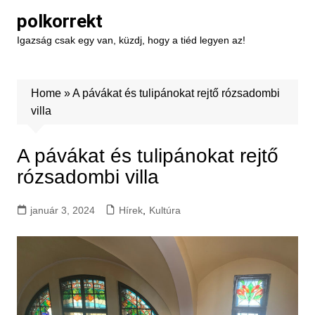
Skip
polkorrekt
to
Igazság csak egy van, küzdj, hogy a tiéd legyen az!
content
Home
»
A pávákat és tulipánokat rejtő rózsadombi
villa
A pávákat és tulipánokat rejtő
rózsadombi villa
január 3, 2024
Hírek
,
Kultúra