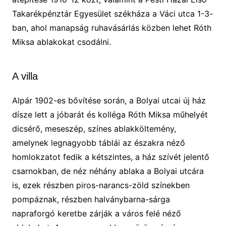
Takarékpénztár Egyesület székháza a Váci utca 1-3-
ban, ahol manapság ruhavásárlás közben lehet Róth
Miksa ablakokat csodálni.
A villa
Alpár 1902-es bővítése során, a Bolyai utcai új ház
dísze lett a jóbarát és kolléga Róth Miksa műhelyét
dicsérő, meseszép, színes ablakköltemény,
amelynek legnagyobb táblái az északra néző
homlokzatot fedik a kétszintes, a ház szívét jelentő
csarnokban, de néz néhány ablaka a Bolyai utcára
is, ezek részben piros-narancs-zöld színekben
pompáznak, részben halványbarna-sárga
napraforgó keretbe zárják a város felé néző