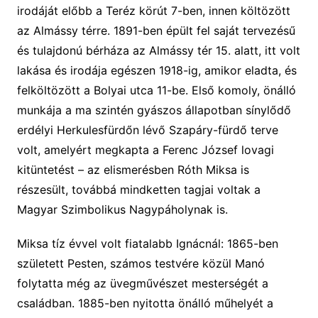
irodáját előbb a Teréz körút 7-ben, innen költözött
az Almássy térre. 1891-ben épült fel saját tervezésű
és tulajdonú bérháza az Almássy tér 15. alatt, itt volt
lakása és irodája egészen 1918-ig, amikor eladta, és
felköltözött a Bolyai utca 11-be. Első komoly, önálló
munkája a ma szintén gyászos állapotban sínylődő
erdélyi Herkulesfürdőn lévő Szapáry-fürdő terve
volt, amelyért megkapta a Ferenc József lovagi
kitüntetést – az elismerésben Róth Miksa is
részesült, továbbá mindketten tagjai voltak a
Magyar Szimbolikus Nagypáholynak is.
Miksa tíz évvel volt fiatalabb Ignácnál: 1865-ben
született Pesten, számos testvére közül Manó
folytatta még az üvegművészet mesterségét a
családban. 1885-ben nyitotta önálló műhelyét a