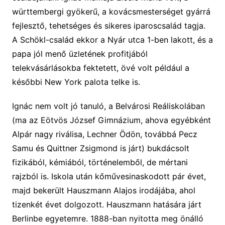
württembergi gyökerű, a kovácsmesterséget gyárrá
fejlesztő, tehetséges és sikeres iparoscsalád tagja.
A Schökl-család ekkor a Nyár utca 1-ben lakott, és a
papa jól menő üzletének profitjából
telekvásárlásokba fektetett, övé volt például a
későbbi New York palota telke is.
Ignác nem volt jó tanuló, a Belvárosi Reáliskolában
(ma az Eötvös József Gimnázium, ahova egyébként
Alpár nagy riválisa, Lechner Ödön, továbbá Pecz
Samu és Quittner Zsigmond is járt) bukdácsolt
fizikából, kémiából, történelemből, de mértani
rajzból is. Iskola után kőművesinaskodott pár évet,
majd bekerült Hauszmann Alajos irodájába, ahol
tizenkét évet dolgozott. Hauszmann hatására járt
Berlinbe egyetemre. 1888-ban nyitotta meg önálló