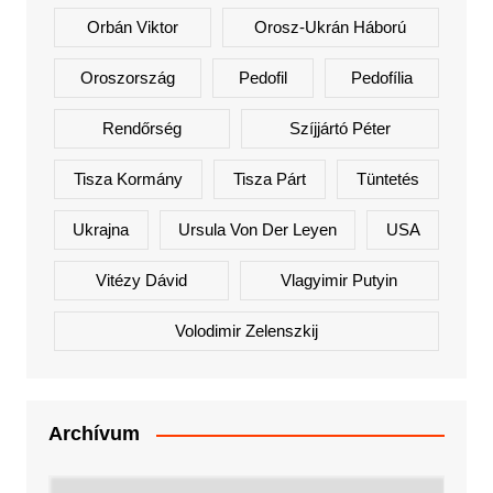
Orbán Viktor
Orosz-Ukrán Háború
Oroszország
Pedofil
Pedofília
Rendőrség
Szíjjártó Péter
Tisza Kormány
Tisza Párt
Tüntetés
Ukrajna
Ursula Von Der Leyen
USA
Vitézy Dávid
Vlagyimir Putyin
Volodimir Zelenszkij
Archívum
Archívum