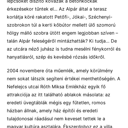
lépcsőket díszítő kővázák a betonkockák
érkezésekor tűntek el… Az Alpár által a terasz
korlátja köré rakatott Petőfi-, Jókai-, Széchenyi-
szobrokon túl a kerti kőbútor mellett ülő szomorú
hölgy málló szobra ütött engem legjobban szíven –
talán Alpár feleségéről mintázhatták? Ki tudja… De
az utcára néző juhász is tudna mesélni fénykorról és
hanyatlásról, szép és kevésbé rózsás időkről.
2004 novembere óta műemlék, amely körülmény
nem sokat látszik segíteni értékei menthetőségén. A
Nefelejcs utcai Róth Miksa Emlékház egyik fő
attrakciója az itt található ablakok másolata: az
eredeti üvegtáblák mégis egy fűtetlen, romos
házban állnak, amely ház építői és eredeti
tulajdonosai ráadásul nem keveset tettek le a
magyar kultúra asztalára. Ékszerdoboz ez a villa,