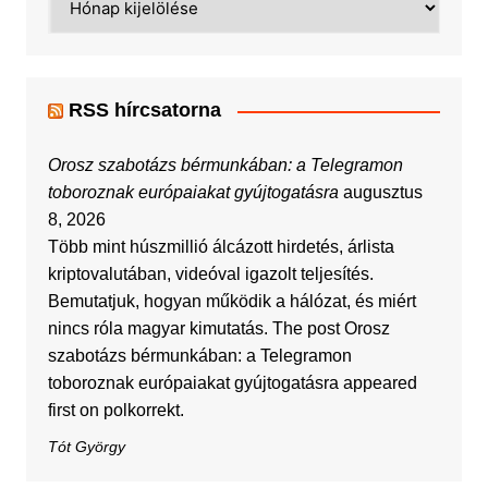
RSS hírcsatorna
Orosz szabotázs bérmunkában: a Telegramon
toboroznak európaiakat gyújtogatásra
augusztus
8, 2026
Több mint húszmillió álcázott hirdetés, árlista
kriptovalutában, videóval igazolt teljesítés.
Bemutatjuk, hogyan működik a hálózat, és miért
nincs róla magyar kimutatás. The post Orosz
szabotázs bérmunkában: a Telegramon
toboroznak európaiakat gyújtogatásra appeared
first on polkorrekt.
Tót György