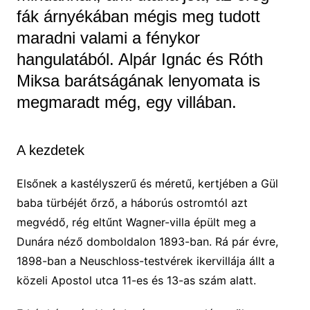
fák árnyékában mégis meg tudott
maradni valami a fénykor
hangulatából. Alpár Ignác és Róth
Miksa barátságának lenyomata is
megmaradt még, egy villában.
A kezdetek
Elsőnek a kastélyszerű és méretű, kertjében a Gül
baba türbéjét őrző, a háborús ostromtól azt
megvédő, rég eltűnt Wagner-villa épült meg a
Dunára néző domboldalon 1893-ban. Rá pár évre,
1898-ban a Neuschloss-testvérek ikervillája állt a
közeli Apostol utca 11-es és 13-as szám alatt.