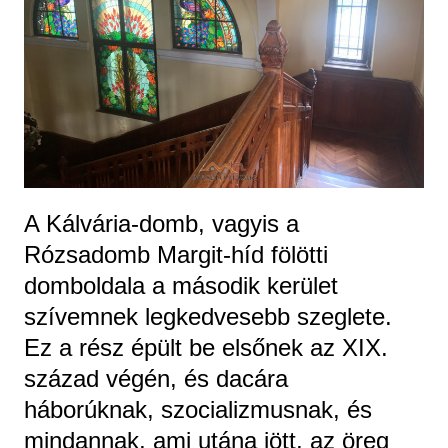
A Kálvária-domb, vagyis a
Rózsadomb Margit-híd fölötti
domboldala a második kerület
szívemnek legkedvesebb szeglete.
Ez a rész épült be elsőnek az XIX.
század végén, és dacára
háborúknak, szocializmusnak, és
mindannak, ami utána jött, az öreg