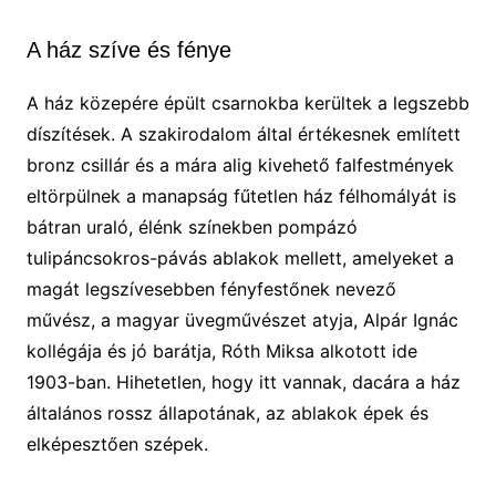
A ház szíve és fénye
A ház közepére épült csarnokba kerültek a legszebb
díszítések. A szakirodalom által értékesnek említett
bronz csillár és a mára alig kivehető falfestmények
eltörpülnek a manapság fűtetlen ház félhomályát is
bátran uraló, élénk színekben pompázó
tulipáncsokros-pávás ablakok mellett, amelyeket a
magát legszívesebben fényfestőnek nevező
művész, a magyar üvegművészet atyja, Alpár Ignác
kollégája és jó barátja, Róth Miksa alkotott ide
1903-ban. Hihetetlen, hogy itt vannak, dacára a ház
általános rossz állapotának, az ablakok épek és
elképesztően szépek.