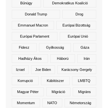
Bűnügy
Demokratikus Koalíció
Donald Trump
Drog
Emmanuel Macron
Európai Bizottság
Európai Parlament
Európai Unió
Fidesz
Gyilkosság
Gáza
Hadházy Ákos
Háború
Irán
Izrael
Joe Biden
Karácsony Gergely
Korrupció
Kábítószer
LMBTQ
Magyar Péter
Migráció
Migráns
Momentum
NATO
Németország