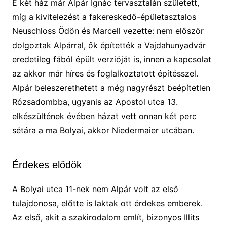
E két ház már Alpár Ignác tervasztalán született,
míg a kivitelezést a fakereskedő-épületasztalos
Neuschloss Ödön és Marcell vezette: nem először
dolgoztak Alpárral, ők építették a Vajdahunyadvár
eredetileg fából épült verzióját is, innen a kapcsolat
az akkor már híres és foglalkoztatott építésszel.
Alpár beleszerethetett a még nagyrészt beépítetlen
Rózsadombba, ugyanis az Apostol utca 13.
elkészültének évében házat vett onnan két perc
sétára a ma Bolyai, akkor Niedermaier utcában.
Érdekes elődök
A Bolyai utca 11-nek nem Alpár volt az első
tulajdonosa, előtte is laktak ott érdekes emberek.
Az első, akit a szakirodalom említ, bizonyos Illits