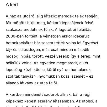
A kert
A ház az utcáról alig látszik: meredek telek tetején,
fák mögött bújik meg, kétkarú lépcsőjének felső
szakasza eredetinek tűnik. A legutóbbi felújítás
2000-ben történt, a vélhetően ekkor idekerült
betonkockákat bár sosem tették volna le! Egyrészt
táj- és stílusidegen, másrészt minden második
mozog, hibás, törött, veszélyesebb így a terep, mint
nélkülük volna. Az egyetlen megmaradt, a két
lépcsőág közti kődísz körül nyáron hontalanok
szoktak tanyázni, nyomukban kosz, szemét – ez
állandó látvány az utca felől.
A kertben mindenütt szobrok állnak, bár a régi
képekhez képest szerény létszámban. Az utolsó, a