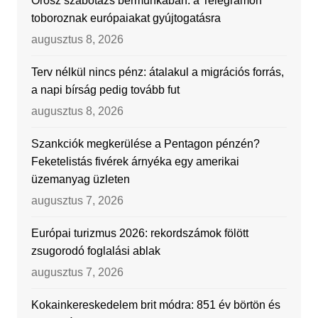
Orosz szabotázs bérmunkában: a Telegramon
toboroznak európaiakat gyújtogatásra
augusztus 8, 2026
Terv nélkül nincs pénz: átalakul a migrációs forrás,
a napi bírság pedig tovább fut
augusztus 8, 2026
Szankciók megkerülése a Pentagon pénzén?
Feketelistás fivérek árnyéka egy amerikai
üzemanyag üzleten
augusztus 7, 2026
Európai turizmus 2026: rekordszámok fölött
zsugorodó foglalási ablak
augusztus 7, 2026
Kokainkereskedelem brit módra: 851 év börtön és