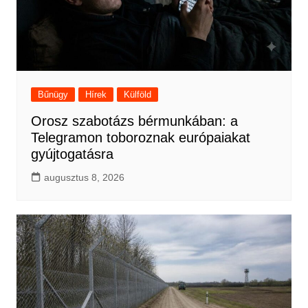
Bűnügy
Hírek
Külföld
Orosz szabotázs bérmunkában: a
Telegramon toboroznak európaiakat
gyújtogatásra
augusztus 8, 2026