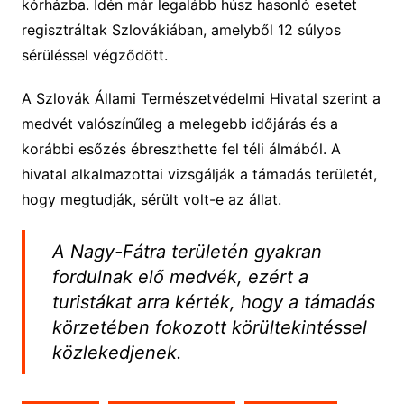
kórházba. Idén már legalább húsz hasonló esetet
regisztráltak Szlovákiában, amelyből 12 súlyos
sérüléssel végződött.
A Szlovák Állami Természetvédelmi Hivatal szerint a
medvét valószínűleg a melegebb időjárás és a
korábbi esőzés ébreszthette fel téli álmából. A
hivatal alkalmazottai vizsgálják a támadás területét,
hogy megtudják, sérült volt-e az állat.
A Nagy-Fátra területén gyakran
fordulnak elő medvék, ezért a
turistákat arra kérték, hogy a támadás
körzetében fokozott körültekintéssel
közlekedjenek.