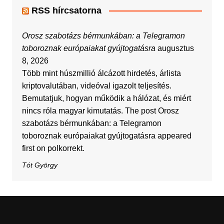
RSS hírcsatorna
Orosz szabotázs bérmunkában: a Telegramon
toboroznak európaiakat gyújtogatásra
augusztus
8, 2026
Több mint húszmillió álcázott hirdetés, árlista
kriptovalutában, videóval igazolt teljesítés.
Bemutatjuk, hogyan működik a hálózat, és miért
nincs róla magyar kimutatás. The post Orosz
szabotázs bérmunkában: a Telegramon
toboroznak európaiakat gyújtogatásra appeared
first on polkorrekt.
Tót György