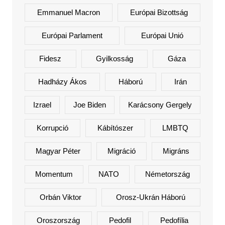
Emmanuel Macron
Európai Bizottság
Európai Parlament
Európai Unió
Fidesz
Gyilkosság
Gáza
Hadházy Ákos
Háború
Irán
Izrael
Joe Biden
Karácsony Gergely
Korrupció
Kábítószer
LMBTQ
Magyar Péter
Migráció
Migráns
Momentum
NATO
Németország
Orbán Viktor
Orosz-Ukrán Háború
Oroszország
Pedofil
Pedofília