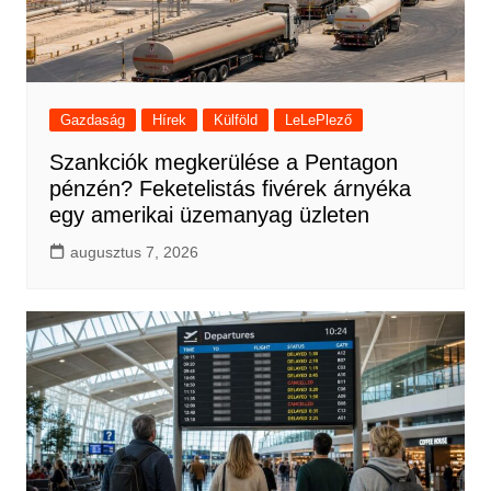
Gazdaság
Hírek
Külföld
LeLePlező
Szankciók megkerülése a Pentagon
pénzén? Feketelistás fivérek árnyéka
egy amerikai üzemanyag üzleten
augusztus 7, 2026