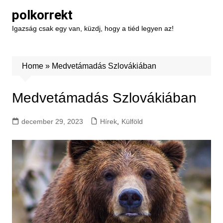
Skip
polkorrekt
to
Igazság csak egy van, küzdj, hogy a tiéd legyen az!
content
Home
»
Medvetámadás Szlovákiában
Medvetámadás Szlovákiában
december 29, 2023
Hírek
,
Külföld