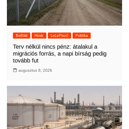
Belföld
Hírek
LeLePlező
Politika
Terv nélkül nincs pénz: átalakul a
migrációs forrás, a napi bírság pedig
tovább fut
augusztus 8, 2026