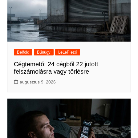
Belföld
Bűnügy
LeLePlező
Cégtemető: 24 cégből 22 jutott
felszámolásra vagy törlésre
augusztus 9, 2026