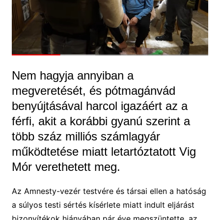
Nem hagyja annyiban a
megveretését, és pótmagánvád
benyújtásával harcol igazáért az a
férfi, akit a korábbi gyanú szerint a
több száz milliós számlagyár
működtetése miatt letartóztatott Vig
Mór verethetett meg.
Az Amnesty-vezér testvére és társai ellen a hatóság
a súlyos testi sértés kísérlete miatt indult eljárást
bizonyítékok hiányában pár éve megszüntette, az