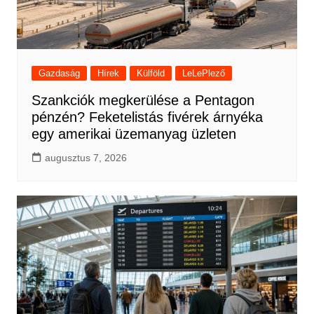
Gazdaság
Hírek
Külföld
LeLePlező
Szankciók megkerülése a Pentagon
pénzén? Feketelistás fivérek árnyéka
egy amerikai üzemanyag üzleten
augusztus 7, 2026