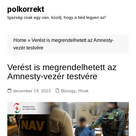
Skip
polkorrekt
to
Igazság csak egy van, küzdj, hogy a tiéd legyen az!
content
Home
»
Verést is megrendelhetett az Amnesty-
vezér testvére
Verést is megrendelhetett az
Amnesty-vezér testvére
december 19, 2023
Bűnügy
,
Hírek