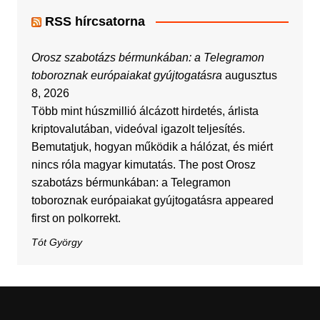
RSS hírcsatorna
Orosz szabotázs bérmunkában: a Telegramon
toboroznak európaiakat gyújtogatásra
augusztus
8, 2026
Több mint húszmillió álcázott hirdetés, árlista
kriptovalutában, videóval igazolt teljesítés.
Bemutatjuk, hogyan működik a hálózat, és miért
nincs róla magyar kimutatás. The post Orosz
szabotázs bérmunkában: a Telegramon
toboroznak európaiakat gyújtogatásra appeared
first on polkorrekt.
Tót György