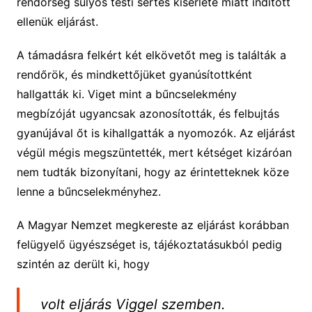
rendőrség súlyos testi sértés kísérlete miatt indított
ellenük eljárást.
A támadásra felkért két elkövetőt meg is találták a
rendőrök, és mindkettőjüket gyanúsítottként
hallgatták ki. Viget mint a bűncselekmény
megbízóját ugyancsak azonosították, és felbujtás
gyanújával őt is kihallgatták a nyomozók. Az eljárást
végül mégis megszüntették, mert kétséget kizáróan
nem tudták bizonyítani, hogy az érintetteknek köze
lenne a bűncselekményhez.
A Magyar Nemzet megkereste az eljárást korábban
felügyelő ügyészséget is, tájékoztatásukból pedig
szintén az derült ki, hogy
volt eljárás Viggel szemben.