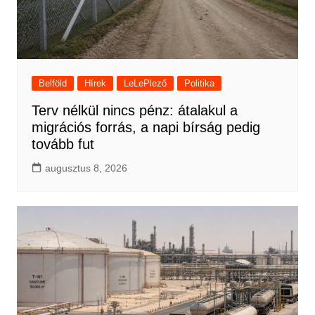
Belföld
Hírek
LeLePlező
Politika
Terv nélkül nincs pénz: átalakul a
migrációs forrás, a napi bírság pedig
tovább fut
augusztus 8, 2026