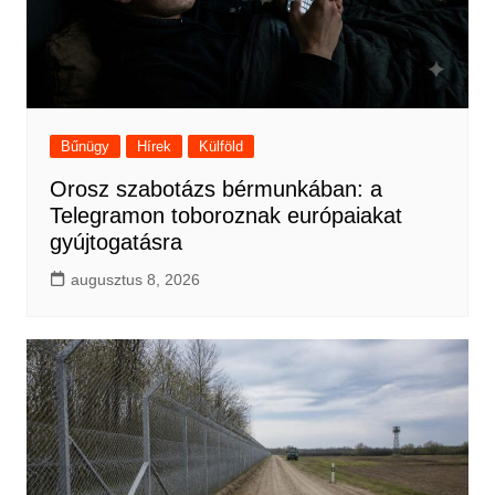
Bűnügy
Hírek
Külföld
Orosz szabotázs bérmunkában: a
Telegramon toboroznak európaiakat
gyújtogatásra
augusztus 8, 2026