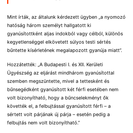
Mint írták, az általunk kérdezett ügyben „a nyomozó
hatóság három személyt hallgatott ki
gyanúsítottként aljas indokból vagy célból, különös
kegyetlenséggel elkövetett súlyos testi sértés
bűntette kísérletének megalapozott gyanúja miatt”.
Hozzátették: „A Budapesti I. és XII. Kerületi
Ügyészség az eljárást mindhárom gyanúsítottal
szemben megszüntette, mivel a tettesként és
bűnsegédként gyanúsított két férfi esetében nem
volt bizonyítható, hogy a bűncselekményt ők
követték el, a felbujtással gyanúsított férfi – a
sértett volt párjának új párja – esetén pedig a
felbujtás nem volt bizonyítható.”