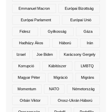
Emmanuel Macron
Európai Bizottság
Európai Parlament
Európai Unió
Fidesz
Gyilkosság
Gáza
Hadházy Ákos
Háború
Irán
Izrael
Joe Biden
Karácsony Gergely
Korrupció
Kábítószer
LMBTQ
Magyar Péter
Migráció
Migráns
Momentum
NATO
Németország
Orbán Viktor
Orosz-Ukrán Háború
Oroszország
Pedofil
Pedofília