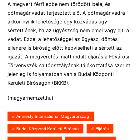
A megvert férfi ebbe nem törődött bele, és
pótmagánvádat terjesztett elő. A pótmagánvádra
akkor nyílik lehetősége egy közvádas ügy
sértettjének, ha az ügyészség nem emel vagy ejti a
vádat. Ezzel a lehetőséggel az ügyészi döntés
ellenére is bíróság előtt képviselheti a sértett az
igazát. A megveretés miatt indult eljárás a Fővárosi
Törvényszék sajtóosztályának tájékoztatása szerint
jelenleg is folyamatban van a Budai Központi
Kerületi Bíróságon (BKKB).
(magyarnemzet.hu)
Amnesty International Magyarország
Budai Központi Kerületi Bíróság
Eljárás