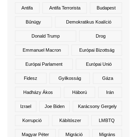
Antifa
Antifa Terrorista
Budapest
Bűnügy
Demokratikus Koalíció
Donald Trump
Drog
Emmanuel Macron
Európai Bizottság
Európai Parlament
Európai Unió
Fidesz
Gyilkosság
Gáza
Hadházy Ákos
Háború
Irán
Izrael
Joe Biden
Karácsony Gergely
Korrupció
Kábítószer
LMBTQ
Magyar Péter
Migráció
Migráns