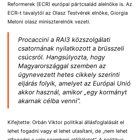
Reformerek (ECR) európai pártcsalád alelnöke is. Az
ECR-t tavalytól az Olasz Testvérek elnöke, Giorgia
Meloni olasz miniszterelnök vezeti.
Procaccini a RAI3 közszolgálati
csatornának nyilatkozott a brüsszeli
csúcsról. Hangsúlyozta, hogy
Magyarországgal szemben az
úgynevezett hetes cikkely szerinti
eljárás folyik, amelyet az Európai Unió
akkor használ, amikor „egy kormányt
akarnak célba venni”.
Kifejtette: Orbán Viktor politikai állásfoglalását el
lehet fogadni vagy el lehet utasítani, de „nem lehet
elfogadni a vele szembeni előítéletet”. A politikus