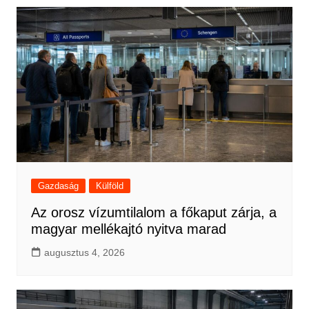
Gazdaság
Külföld
Az orosz vízumtilalom a főkaput zárja, a
magyar mellékajtó nyitva marad
augusztus 4, 2026