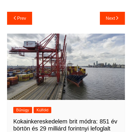
Bejegyzés
Prev
Next
navigáció
Bűnügy
Külföld
Kokainkereskedelem brit módra: 851 év
börtön és 29 milliárd forintnyi lefoglalt