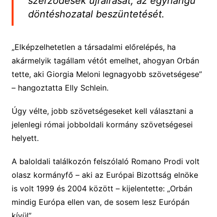
szerződések újraírását, az egyhangú
döntéshozatal beszüntetését.
„Elképzelhetetlen a társadalmi előrelépés, ha
akármelyik tagállam vétót emelhet, ahogyan Orbán
tette, aki Giorgia Meloni legnagyobb szövetségese”
– hangoztatta Elly Schlein.
Úgy vélte, jobb szövetségeseket kell választani a
jelenlegi római jobboldali kormány szövetségesei
helyett.
A baloldali találkozón felszólaló Romano Prodi volt
olasz kormányfő – aki az Európai Bizottság elnöke
is volt 1999 és 2004 között – kijelentette: „Orbán
mindig Európa ellen van, de sosem lesz Európán
kívül”.