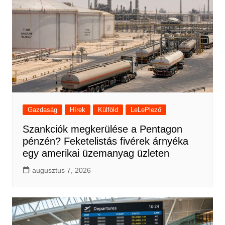
Gazdaság
Hírek
Külföld
LeLePlező
Szankciók megkerülése a Pentagon
pénzén? Feketelistás fivérek árnyéka
egy amerikai üzemanyag üzleten
augusztus 7, 2026