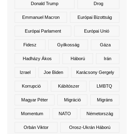
Donald Trump
Drog
Emmanuel Macron
Európai Bizottság
Európai Parlament
Európai Unió
Fidesz
Gyilkosság
Gáza
Hadházy Ákos
Háború
Irán
Izrael
Joe Biden
Karácsony Gergely
Korrupció
Kábítószer
LMBTQ
Magyar Péter
Migráció
Migráns
Momentum
NATO
Németország
Orbán Viktor
Orosz-Ukrán Háború