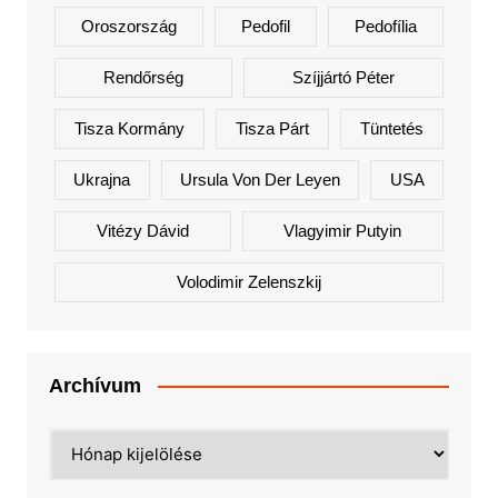
Oroszország
Pedofil
Pedofília
Rendőrség
Szíjjártó Péter
Tisza Kormány
Tisza Párt
Tüntetés
Ukrajna
Ursula Von Der Leyen
USA
Vitézy Dávid
Vlagyimir Putyin
Volodimir Zelenszkij
Archívum
Archívum