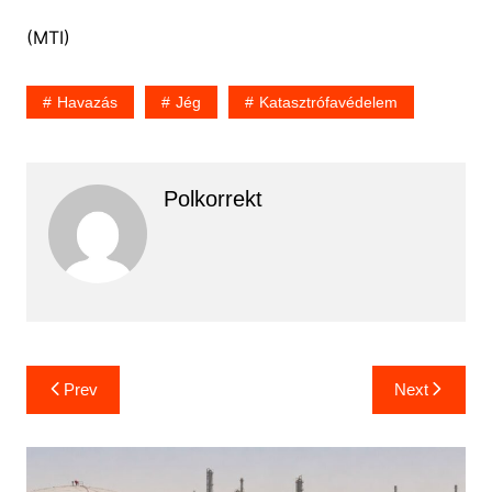
(MTI)
Havazás
Jég
Katasztrófavédelem
Polkorrekt
Bejegyzés
Prev
Next
navigáció