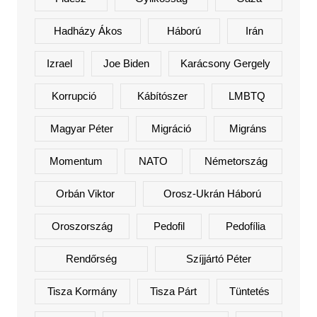
Hadházy Ákos
Háború
Irán
Izrael
Joe Biden
Karácsony Gergely
Korrupció
Kábítószer
LMBTQ
Magyar Péter
Migráció
Migráns
Momentum
NATO
Németország
Orbán Viktor
Orosz-Ukrán Háború
Oroszország
Pedofil
Pedofília
Rendőrség
Szíjjártó Péter
Tisza Kormány
Tisza Párt
Tüntetés