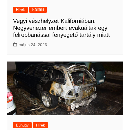
Hírek
Külföld
Vegyi vészhelyzet Kaliforniában:
Negyvenezer embert evakuáltak egy
felrobbanással fenyegető tartály miatt
május 24, 2026
Bűnügy
Hírek