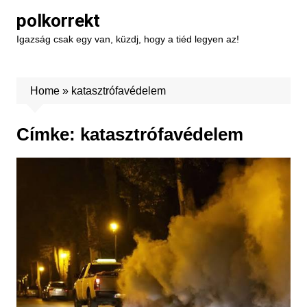
Skip
polkorrekt
to
Igazság csak egy van, küzdj, hogy a tiéd legyen az!
content
Home
»
katasztrófavédelem
Címke:
katasztrófavédelem