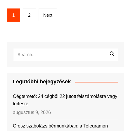
Bejegyzések
1
2
Next
lapozása
Legutóbbi bejegyzések
Cégtemető: 24 cégből 22 jutott felszámolásra vagy
törlésre
augusztus 9, 2026
Orosz szabotázs bérmunkában: a Telegramon