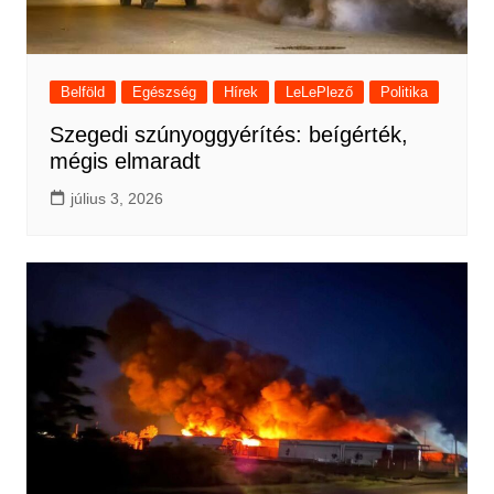
Belföld
Egészség
Hírek
LeLePlező
Politika
Szegedi szúnyoggyérítés: beígérték,
mégis elmaradt
július 3, 2026