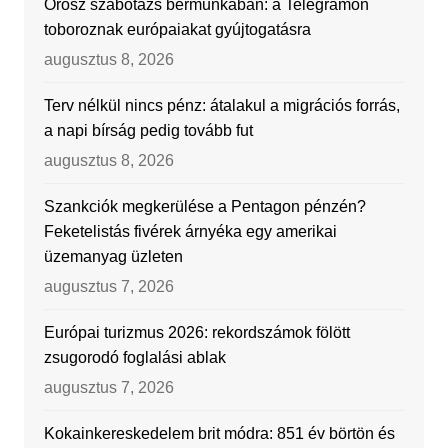
Orosz szabotázs bérmunkában: a Telegramon
toboroznak európaiakat gyújtogatásra
augusztus 8, 2026
Terv nélkül nincs pénz: átalakul a migrációs forrás,
a napi bírság pedig tovább fut
augusztus 8, 2026
Szankciók megkerülése a Pentagon pénzén?
Feketelistás fivérek árnyéka egy amerikai
üzemanyag üzleten
augusztus 7, 2026
Európai turizmus 2026: rekordszámok fölött
zsugorodó foglalási ablak
augusztus 7, 2026
Kokainkereskedelem brit módra: 851 év börtön és