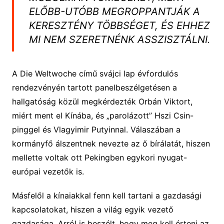
ELŐBB-UTÓBB MEGROPPANTJÁK A
KERESZTÉNY TÖBBSÉGET, ÉS EHHEZ
MI NEM SZERETNÉNK ASSZISZTÁLNI.
A Die Weltwoche című svájci lap évfordulós
rendezvényén tartott panelbeszélgetésen a
hallgatóság közül megkérdezték Orbán Viktort,
miért ment el Kínába, és „parolázott” Hszi Csin-
pinggel és Vlagyimir Putyinnal. Válaszában a
kormányfő álszentnek nevezte az ő bírálatát, hiszen
mellette voltak ott Pekingben egykori nyugat-
európai vezetők is.
Másfelől a kínaiakkal fenn kell tartani a gazdasági
kapcsolatokat, hiszen a világ egyik vezető
gazdasága. Arról is beszélt, hogy meg kell érteni az