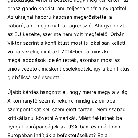
orosz gondolkodást, ami teljesen eltér a nyugatitól.
Az ukrajnai háború kapcsán megerősítette, a
háború, ami megindult, az agresszió. Ahogyan azt
az EU kezelte, szerinte nem volt megfelelő. Orbán
Viktor szerint a konfliktust most is lokálisan kellett
volna kezelni, mint azt 2014-ben, a minszki
megállapodások idején tették, azonban most az
uniós vezetők másként cselekedtek, így a konfliktus
globálissá szélesedett.
Újabb kérdés hangzott el, hogy merre megy a világ.
A kormányfő szerint nekünk mindig az európai
szempontokat kell szem előtt tartani. Nem szabad
kritikátlanul követni Amerikát. Miért fektetnek be
nyugat-európai cégek az USA-ban, és miért nem
Európában indítják a befektetéseiket? Ez a