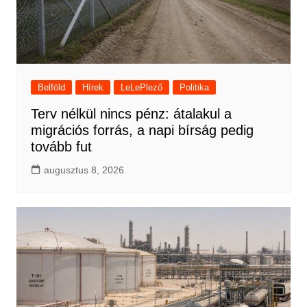
Belföld
Hírek
LeLePlező
Politika
Terv nélkül nincs pénz: átalakul a
migrációs forrás, a napi bírság pedig
tovább fut
augusztus 8, 2026