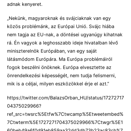
adnak kenyeret.
„Nekünk, magyaroknak és svájciaknak van egy
közös problémánk, az Európai Unió. Svájc hiába
nem tagja az EU-nak, a döntései ugyanúgy kihatnak
rá. Én vagyok a leghosszabb ideje hivatalban lévő
miniszterelnök Európában, van egy saját
látásmódom Európára. Ma Európa problémáiról
fogok beszélni önöknek. Európa elvesztette az
önrendelkezési képességét, nem tudja felismerni,
mik is a céljai, milyen eszközökkel érje el azt.”
https://twitter.com/BalazsOrban_HU/status/17272717
04375029966?
ref_src=twsrc%5Etfw%7Ctwcamp%5Etweetembed%
7Ctwterm%5E1727271704375029966%7Ctwgr%5E1
60beb49a6f0d91eb859aa32dd3db73b23ac83cb%7