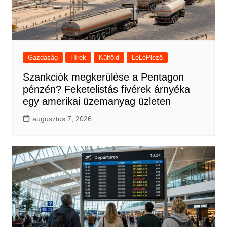
Gazdaság
Hírek
Külföld
LeLePlező
Szankciók megkerülése a Pentagon
pénzén? Feketelistás fivérek árnyéka
egy amerikai üzemanyag üzleten
augusztus 7, 2026