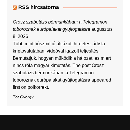
RSS hírcsatorna
Orosz szabotázs bérmunkában: a Telegramon
toboroznak európaiakat gyújtogatásra
augusztus
8, 2026
Több mint húszmillió álcázott hirdetés, árlista
kriptovalutában, videóval igazolt teljesítés.
Bemutatjuk, hogyan működik a hálózat, és miért
nincs róla magyar kimutatás. The post Orosz
szabotázs bérmunkában: a Telegramon
toboroznak európaiakat gyújtogatásra appeared
first on polkorrekt.
Tót György