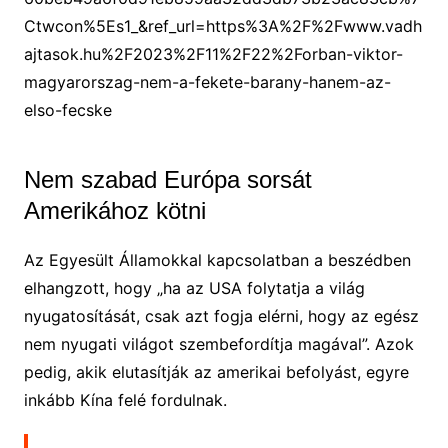
Ctwcon%5Es1_&ref_url=https%3A%2F%2Fwww.vadh
ajtasok.hu%2F2023%2F11%2F22%2Forban-viktor-
magyarorszag-nem-a-fekete-barany-hanem-az-
elso-fecske
Nem szabad Európa sorsát
Amerikához kötni
Az Egyesült Államokkal kapcsolatban a beszédben
elhangzott, hogy „ha az USA folytatja a világ
nyugatosítását, csak azt fogja elérni, hogy az egész
nem nyugati világot szembefordítja magával”. Azok
pedig, akik elutasítják az amerikai befolyást, egyre
inkább Kína felé fordulnak.