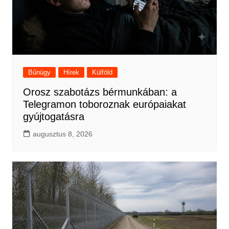
Bűnügy
Hírek
Külföld
Orosz szabotázs bérmunkában: a
Telegramon toboroznak európaiakat
gyújtogatásra
augusztus 8, 2026